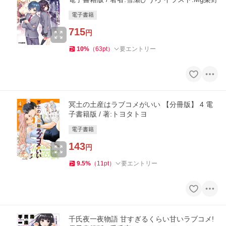
電子書籍
715
円
10
%
（
63
pt
）
要エントリー
冥土の土産はラブコメがいい 【分冊版】 4 電
子書籍版 / 著:トヨタトヨ
電子書籍
143
円
9.5
%
（
11
pt
）
要エントリー
千氏夜一夜物語 甘すぎるくらい甘いラブコメ!