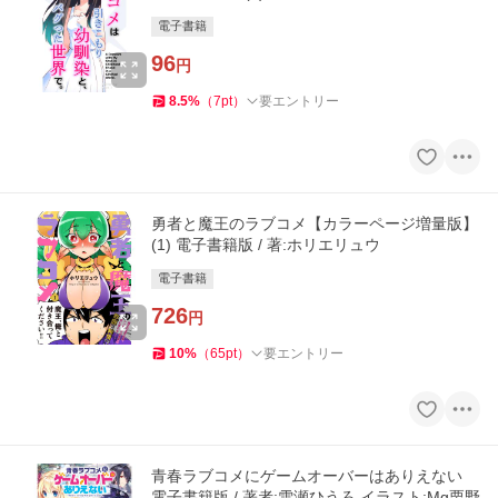
電子書籍
96
円
8.5
%
（
7
pt
）
要エントリー
勇者と魔王のラブコメ【カラーページ増量版】
(1) 電子書籍版 / 著:ホリエリュウ
電子書籍
726
円
10
%
（
65
pt
）
要エントリー
青春ラブコメにゲームオーバーはありえない
電子書籍版 / 著者:雪瀬ひうろ イラスト:Mg栗野