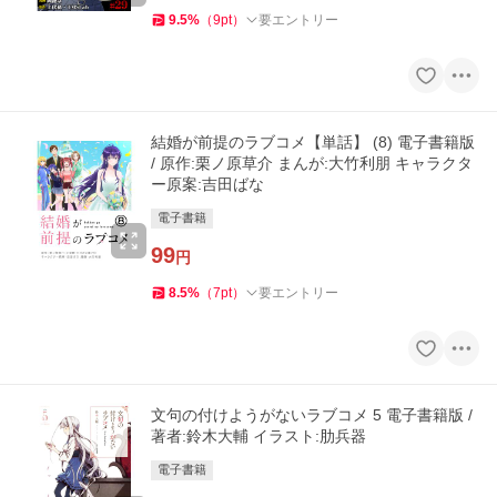
9.5
%
（
9
pt
）
要エントリー
結婚が前提のラブコメ【単話】 (8) 電子書籍版
/ 原作:栗ノ原草介 まんが:大竹利朋 キャラクタ
ー原案:吉田ばな
電子書籍
99
円
8.5
%
（
7
pt
）
要エントリー
文句の付けようがないラブコメ 5 電子書籍版 /
著者:鈴木大輔 イラスト:肋兵器
電子書籍