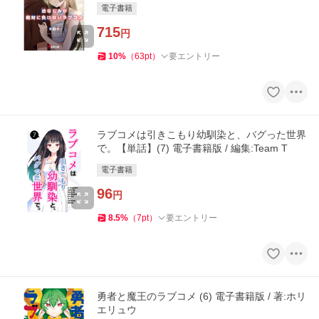
電子書籍
715
円
10
%
（
63
pt
）
要エントリー
ラブコメは引きこもり幼馴染と、バグった世界
で。【単話】(7) 電子書籍版 / 編集:Team T
電子書籍
96
円
8.5
%
（
7
pt
）
要エントリー
勇者と魔王のラブコメ (6) 電子書籍版 / 著:ホリ
エリュウ