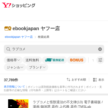
ebookjapan ヤフー店
ebookjapan ヤフー店
検索結果
価格帯
送料無料
すべての条
ジャンル
ブランド
37,789
件
おすすめ順
表示
表示情報について
｜ポイントは原則税抜価格を基準に付与されます｜ポイント・支
払額等の正確な情報（付与条件・上限等）はカートをご確認ください
ラブコメと怪獣退治の不文律(13) 電子書籍版 /
漫画:御池慧 原作:上代務 原作:TMSLab