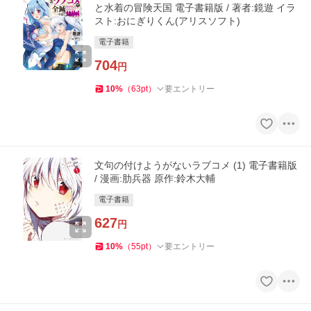
と水着の冒険天国 電子書籍版 / 著者:鏡遊 イラ
スト:おにぎりくん(アリスソフト)
電子書籍
704
円
10
%
（
63
pt
）
要エントリー
文句の付けようがないラブコメ (1) 電子書籍版
/ 漫画:肋兵器 原作:鈴木大輔
電子書籍
627
円
10
%
（
55
pt
）
要エントリー