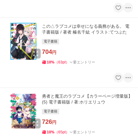
この△ラブコメは幸せになる義務がある。 電
子書籍版 / 著者:榛名千紘 イラスト:てつぶた
電子書籍
704
円
10
%
（
63
pt
）
要エントリー
勇者と魔王のラブコメ【カラーページ増量版】
(5) 電子書籍版 / 著:ホリエリュウ
電子書籍
726
円
10
%
（
65
pt
）
要エントリー