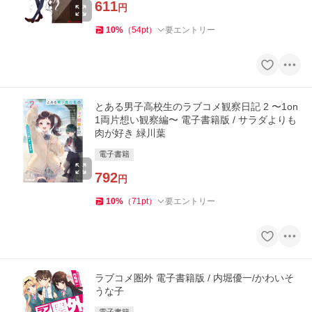
611
円
10
%
（
54
pt
）
要エントリー
とある男子高校生のラブコメ観察日記 2 〜1on
1両片想い観察編〜 電子書籍版 / サラダよりも
肉が好き 緑川葉
電子書籍
792
円
10
%
（
71
pt
）
要エントリー
ラブコメ圏外 電子書籍版 / 内堀優一/かわいそ
うな子