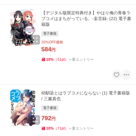
【デジタル版限定特典付き】やはり俺の青春ラ
ブコメはまちがっている。-妄言録- (22) 電子書
籍版
電子書籍
20
%OFF価格
584
円
10
%
（
51
pt
）
要エントリー
幼馴染とはラブコメにならない (1) 電子書籍版
/ 三簾真也
電子書籍
792
円
10
%
（
71
pt
）
要エントリー