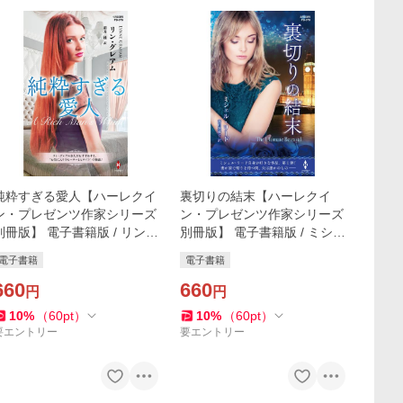
純粋すぎる愛人【ハーレクイ
裏切りの結末【ハーレクイ
ン・プレゼンツ作家シリーズ
ン・プレゼンツ作家シリーズ
別冊版】 電子書籍版 / リン・
別冊版】 電子書籍版 / ミシェ
グレアム/霜月 桂
ル・リード/高田真紗子
電子書籍
電子書籍
660
660
円
円
10
%
（
60
pt
）
10
%
（
60
pt
）
要エントリー
要エントリー