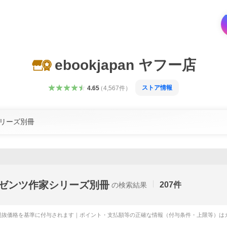
ebookjapan ヤフー店
ストア情報
4.65
（
4,567
件
）
ゼンツ作家シリーズ別冊
207
件
の検索結果
税抜価格を基準に付与されます｜ポイント・支払額等の正確な情報（付与条件・上限等）は