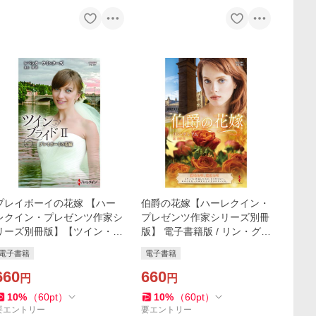
プレイボーイの花嫁 【ハー
伯爵の花嫁【ハーレクイン・
レクイン・プレゼンツ作家シ
プレゼンツ作家シリーズ別冊
リーズ別冊版】【ツイン・ブ
版】 電子書籍版 / リン・グレ
ライド II】 電子書籍版 / レベ
アム/槙 由子
電子書籍
電子書籍
ッカ・ウインターズ 翻訳:井
上碧
660
660
円
円
10
%
（
60
pt
）
10
%
（
60
pt
）
要エントリー
要エントリー