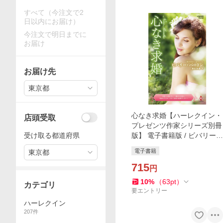
すべて（今注文で2
日以内にお届け）
今注文で明日までに
お届け
お届け先
東京都
心なき求婚【ハーレクイン・
店頭受取
プレゼンツ作家シリーズ別冊
受け取る都道府県
版】 電子書籍版 / ビバリー・
バートン/山田沙羅
電子書籍
東京都
715
円
10
%
（
63
pt
）
カテゴリ
要エントリー
ハーレクイン
207
件