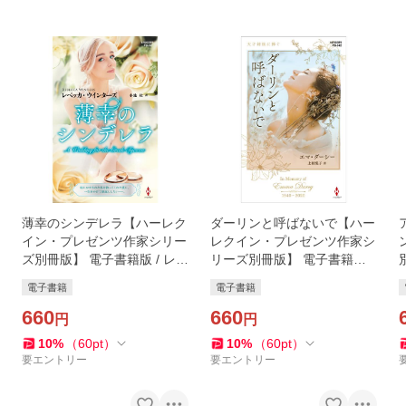
薄幸のシンデレラ【ハーレク
ダーリンと呼ばないで【ハー
イン・プレゼンツ作家シリー
レクイン・プレゼンツ作家シ
ズ別冊版】 電子書籍版 / レベ
リーズ別冊版】 電子書籍版 /
ッカ・ウインターズ/小池 桂
エマ・ダーシー/上村悦子
電子書籍
電子書籍
660
660
円
円
10
%
（
60
pt
）
10
%
（
60
pt
）
要エントリー
要エントリー