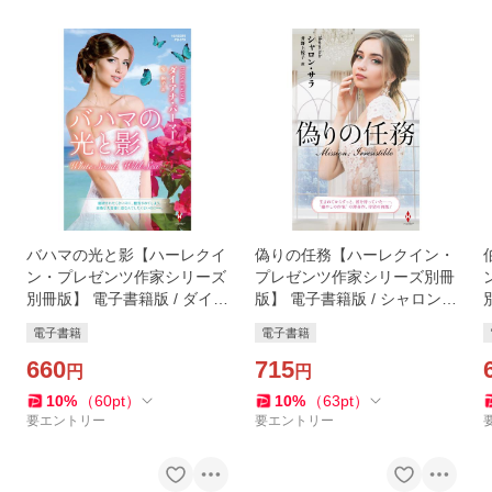
バハマの光と影【ハーレクイ
偽りの任務【ハーレクイン・
ン・プレゼンツ作家シリーズ
プレゼンツ作家シリーズ別冊
別冊版】 電子書籍版 / ダイア
版】 電子書籍版 / シャロン・
ナ・パーマー/姿 絢子
サラ/井野上悦子
電子書籍
電子書籍
660
715
円
円
10
%
（
60
pt
）
10
%
（
63
pt
）
要エントリー
要エントリー