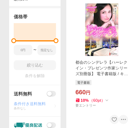
価格帯
〜
都会のシンデレラ【ハーレク
絞り込む
イン・プレゼンツ作家シリー
ズ別冊版】 電子書籍版 / キャ
条件を解除
サリン・ジョージ 翻訳:吉田
電子書籍
洋子
660
円
送料無料
10
%
（
60
pt
）
条件付き送料無料
要エントリー
条件なし