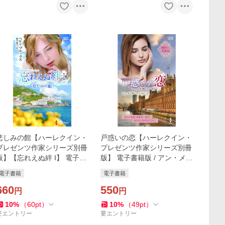
悲しみの館【ハーレクイン・
戸惑いの恋【ハーレクイン・
プレゼンツ作家シリーズ別冊
プレゼンツ作家シリーズ別冊
版】【忘れえぬ絆 I】 電子書
版】 電子書籍版 / アン・メイ
籍版 / ヘレン・ブルックス 翻
ザー 翻訳:上村悦子
電子書籍
電子書籍
訳:駒月雅子
660
550
円
円
10
%
（
60
pt
）
10
%
（
49
pt
）
要エントリー
要エントリー