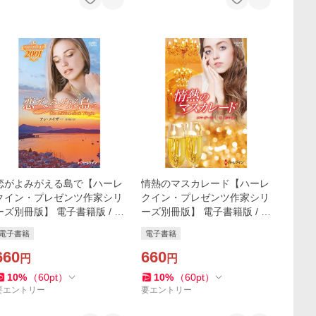
恋がよみがえる島で【ハーレ
情熱のマスカレード【ハーレ
クイン・プレゼンツ作家シリ
クイン・プレゼンツ作家シリ
ーズ別冊版】 電子書籍版 / ア
ーズ別冊版】 電子書籍版 / エ
ン・メイザー 翻訳:高木晶子
マ・ダーシー 翻訳:森洋子
電子書籍
電子書籍
660
660
円
円
10
%
（
60
pt
）
10
%
（
60
pt
）
要エントリー
要エントリー