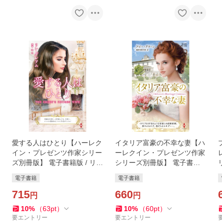
愛する人はひとり【ハーレク
イタリア富豪の不幸な妻【ハ
イン・プレゼンツ作家シリー
ーレクイン・プレゼンツ作家
ズ別冊版】 電子書籍版 / リ
シリーズ別冊版】 電子書籍
ン・グレアム/愛甲 玲
版 / アビー・グリーン/藤村華
電子書籍
電子書籍
奈美
715
660
円
円
10
%
（
63
pt
）
10
%
（
60
pt
）
要エントリー
要エントリー