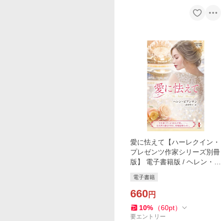
愛に怯えて【ハーレクイン・
プレゼンツ作家シリーズ別冊
版】 電子書籍版 / ヘレン・ビ
アンチン/高杉啓子
電子書籍
660
円
10
%
（
60
pt
）
要エントリー