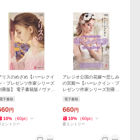
アリスのめざめ【ハーレクイ
アレジオ公国の花嫁〜悲しみ
ン・プレゼンツ作家シリーズ
の宮殿〜【ハーレクイン・プ
別冊版】 電子書籍版 / ヴァイ
レゼンツ作家シリーズ別冊
オレット・ウィンズピア 翻
版】 電子書籍版 / ペニー・ジ
電子書籍
電子書籍
訳:平敦子
ョーダン/春野ひろこ
660
660
円
円
10
%
（
60
pt
）
10
%
（
60
pt
）
要エントリー
要エントリー