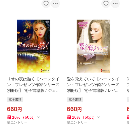
リオの夜は熱く【ハーレクイ
愛を覚えていて【ハーレクイ
ン・プレゼンツ作家シリーズ
ン・プレゼンツ作家シリーズ
別冊版】 電子書籍版 / ジェニ
別冊版】 電子書籍版 / レベッ
ー・ルーカス 翻訳:結城玲子
カ・ウインターズ 翻訳:正岡
電子書籍
電子書籍
桂子
660
660
円
円
10
%
（
60
pt
）
10
%
（
60
pt
）
要エントリー
要エントリー