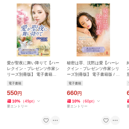
愛が聖夜に舞い降りて【ハー
秘密は罪、沈黙は愛【ハーレ
レクイン・プレゼンツ作家シ
クイン・プレゼンツ作家シリ
リーズ別冊版】 電子書籍版 /
ーズ別冊版】 電子書籍版 / ジ
デイ・ラクレア/藤倉詩音
ョージー・メトカーフ/堺谷
電子書籍
電子書籍
ますみ
550
660
円
円
10
%
（
49
pt
）
10
%
（
60
pt
）
要エントリー
要エントリー