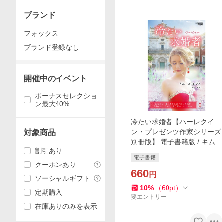
ブランド
フォックス
ブランド登録なし
開催中のイベント
ボーナスセレクショ
ン最大40%
冷たい求婚者【ハーレクイ
ン・プレゼンツ作家シリーズ
対象商品
別冊版】 電子書籍版 / キム・
割引あり
ローレンス/漆原 麗
電子書籍
クーポンあり
660
円
ソーシャルギフト
10
%
（
60
pt
）
定期購入
要エントリー
在庫ありのみを表示