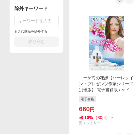
除外キーワード
を含む商品を除外する
絞り込む
エーゲ海の花嫁【ハーレクイ
ン・プレゼンツ作家シリーズ
別冊版】 電子書籍版 / ケイ
ト・ヒューイット 翻訳:深山
電子書籍
千尋
660
円
10
%
（
60
pt
）
要エントリー