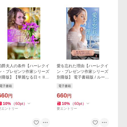
伯爵夫人の条件【ハーレクイ
愛を忘れた理由【ハーレクイ
ン・プレゼンツ作家シリーズ
ン・プレゼンツ作家シリーズ
別冊版】【華麗なる日々 II】
別冊版】 電子書籍版 / ルーシ
電子書籍版 / ペニー・ジョー
ー・ゴードン/山口西夏
電子書籍
電子書籍
ダン 翻訳:井上京子
660
660
円
円
10
%
（
60
pt
）
10
%
（
60
pt
）
要エントリー
要エントリー