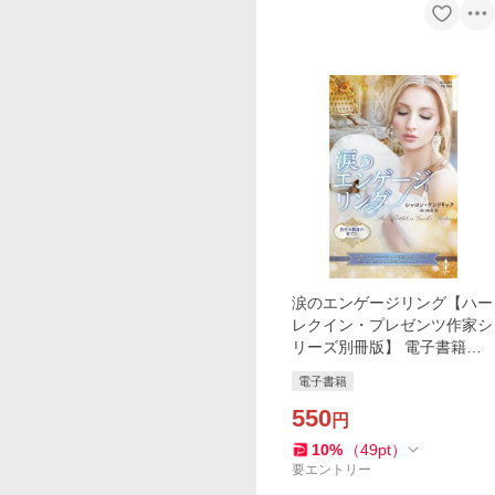
涙のエンゲージリング【ハー
レクイン・プレゼンツ作家シ
リーズ別冊版】 電子書籍版 /
シャロン・ケンドリック/山
電子書籍
口西夏
550
円
10
%
（
49
pt
）
要エントリー