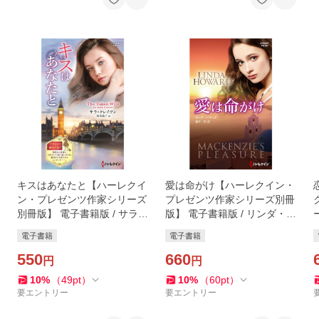
キスはあなたと【ハーレクイ
愛は命がけ【ハーレクイン・
ン・プレゼンツ作家シリーズ
プレゼンツ作家シリーズ別冊
別冊版】 電子書籍版 / サラ・
版】 電子書籍版 / リンダ・ハ
クレイヴン/高木晶子
ワード 翻訳:霜月桂
電子書籍
電子書籍
550
660
円
円
10
%
（
49
pt
）
10
%
（
60
pt
）
要エントリー
要エントリー