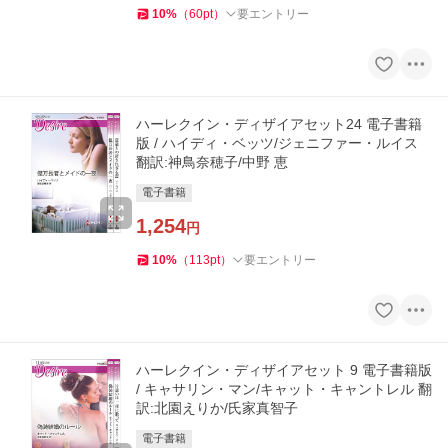
10
%
（
60
pt
）
要エントリー
ハーレクイン・ディザイアセット24 電子書籍
版 / ハイディ・ベッツ/ジェニファー・ルイス
翻訳:神鳥奈穂子/中野 恵
電子書籍
1,254
円
10
%
（
113
pt
）
要エントリー
ハーレクイン・ディザイアセット 9 電子書籍版
/ キャサリン・マン/キャット・キャントレル 翻
訳:北園えりか/氏家真智子
電子書籍