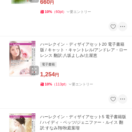
660
円
10
%
（
60
pt
）
要エントリー
ハーレクイン・ディザイアセット20 電子書籍
版 / キャット・キャントレル/アンドレア・ロー
レンス 翻訳:八坂よしみ/土屋恵
電子書籍
1,254
円
10
%
（
113
pt
）
要エントリー
ハーレクイン・ディザイアセット5 電子書籍版
/ ハイディ・ベッツ/ジェニファー・ルイス 翻
訳:すなみ翔/秋庭葉瑠