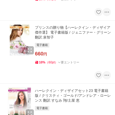
プリンスの贈り物【ハーレクイン・ディザイア
傑作選】 電子書籍版 / ジェニファー・グリーン
翻訳:泉智子
電子書籍
660
円
10
%
（
60
pt
）
要エントリー
ハーレクイン・ディザイアセット23 電子書籍
版 / クリスティ・ゴールド/アンドレア・ローレ
ンス 翻訳:すなみ 翔/土屋 恵
電子書籍