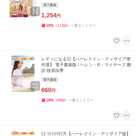
電子書籍
1,254
円
10
%
（
113
pt
）
要エントリー
レディになる日【ハーレクイン・ディザイア傑
作選】 電子書籍版 / ヘレン・R・マイヤーズ 翻
訳:牧原由季
電子書籍
660
円
10
%
（
60
pt
）
要エントリー
口づけの行方【ハーレクイン・ディザイア版】