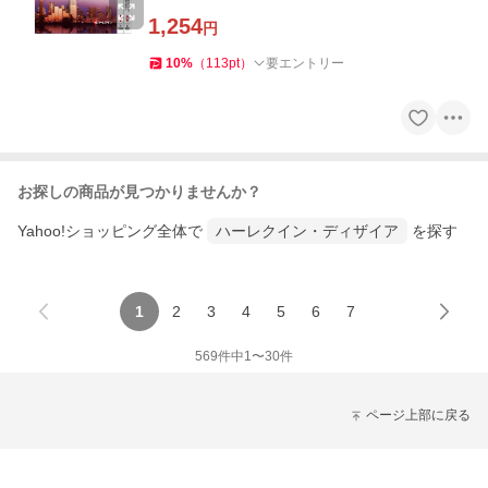
1,254
円
10
%
（
113
pt
）
要エントリー
お探しの商品が見つかりませんか？
Yahoo!ショッピング全体で
ハーレクイン・ディザイア
を探す
1
2
3
4
5
6
7
569
件中
1
〜
30
件
ページ上部に戻る