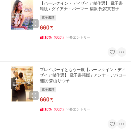
【ハーレクイン・ディザイア傑作選】 電子書
籍版 / ダイアナ・パーマー 翻訳:氏家真智子
電子書籍
660
円
10
%
（
60
pt
）
要エントリー
プレイボーイともう一度【ハーレクイン・ディ
ザイア傑作選】 電子書籍版 / アンナ・デパロー
翻訳:森山りつ子
電子書籍
660
円
10
%
（
60
pt
）
要エントリー