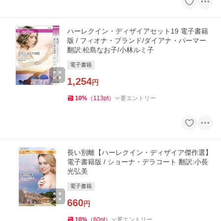
ハーレクイン・ディザイアセット19 電子書籍
版 / フィオナ・ブランド/ダイアナ・パーマー
翻訳:松島なお子/小林ルミ子
電子書籍
1,254
円
10
%
（
113
pt
）
要エントリー
長い別離【ハーレクイン・ディザイア傑作選】
電子書籍版 / ショーナ・デラコート 翻訳:小長
光弘美
電子書籍
660
円
10
%
（
60
pt
）
要エントリー