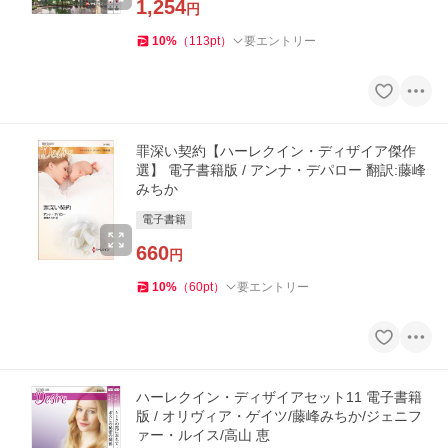
1,254
円
10
%
（
113
pt
）
要エントリー
罪深い契約【ハーレクイン・ディザイア傑作
選】 電子書籍版 / アンナ・デパロー 翻訳:藤峰
みちか
電子書籍
660
円
10
%
（
60
pt
）
要エントリー
ハーレクイン・ディザイアセット11 電子書籍
版 / オリヴィア・ゲイツ/藤峰みちか/ジェニフ
ァー・ルイス/高山 恵