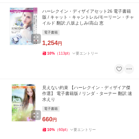
ハーレクイン・ディザイアセット26 電子書籍
版 / キャット・キャントレル/モーリーン・チャ
イルド 翻訳:八坂よしみ/高山 恵
電子書籍
1,254
円
10
%
（
113
pt
）
要エントリー
見えない約束 【ハーレクイン・ディザイア傑
作選】 電子書籍版 / リンダ・ターナー 翻訳:速
水えり
電子書籍
660
円
10
%
（
60
pt
）
要エントリー