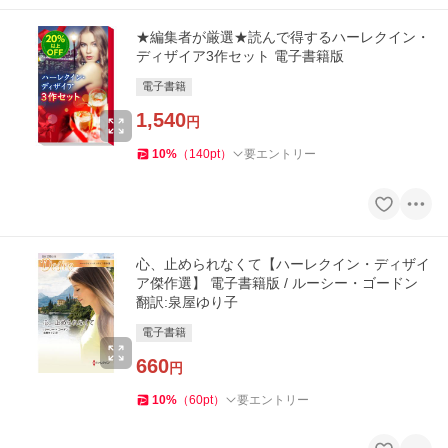
★編集者が厳選★読んで得するハーレクイン・
ディザイア3作セット 電子書籍版
電子書籍
1,540
円
10
%
（
140
pt
）
要エントリー
心、止められなくて【ハーレクイン・ディザイ
ア傑作選】 電子書籍版 / ルーシー・ゴードン
翻訳:泉屋ゆり子
電子書籍
660
円
10
%
（
60
pt
）
要エントリー