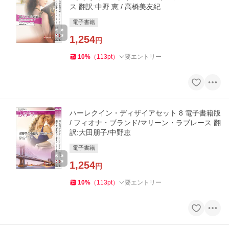
ス 翻訳:中野 恵 / 高橋美友紀
電子書籍
1,254
円
10
%
（
113
pt
）
要エントリー
ハーレクイン・ディザイアセット 8 電子書籍版
/ フィオナ・ブランド/マリーン・ラブレース 翻
訳:大田朋子/中野恵
電子書籍
1,254
円
10
%
（
113
pt
）
要エントリー