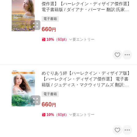
傑作選】【ハーレクイン・ディザイア傑作選】
電子書籍版 / ダイアナ・パーマー 翻訳:氏家真
智子
電子書籍
660
円
10
%
（
60
pt
）
要エントリー
めぐりあう絆【ハーレクイン・ディザイア版】
【ハーレクイン・ディザイア傑作選】 電子書
籍版 / ジュディス・マクウィリアムズ 翻訳:山
田沙羅
電子書籍
660
円
10
%
（
60
pt
）
要エントリー