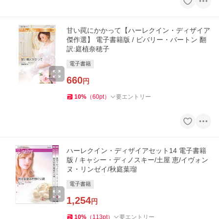
甘い罠にかかって【ハーレクイン・ディザイア
傑作選】 電子書籍版 / ビバリー・バートン 翻
訳:庭植奈穂子
電子書籍
660
円
10
%
（
60
pt
）
要エントリー
ハーレクイン・ディザイアセット14 電子書籍
版 / キャシー・ディノスキー/土屋 恵/イヴォン
ヌ・リンゼイ/秋庭葉瑠
電子書籍
1,254
円
10
%
（
113
pt
）
要エントリー