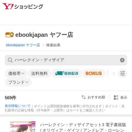
ebookjapan ヤフー店
ebookjapan ヤフー店
検索結果
価格帯
送料無料
すべての条
ブランド
569
件
おすすめ順
表示
表示情報について
｜ポイントは原則税抜価格を基準に付与されます｜ポイント・支
払額等の正確な情報（付与条件・上限等）はカートをご確認ください
ハーレクイン・ディザイアセット3 電子書籍版
/ オリヴィア・ゲイツ / アンドレア・ローレン