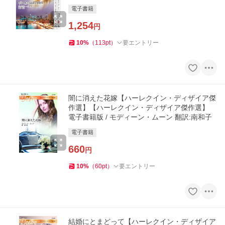
電子書籍
1,254
円
10
%
（
113
pt
）
要エントリー
闇に消えた花嫁【ハーレクイン・ディザイア傑
作選】【ハーレクイン・ディザイア傑作選】
電子書籍版 / モディーン・ムーン 翻訳:南和子
電子書籍
660
円
10
%
（
60
pt
）
要エントリー
結婚にとまどって【ハーレクイン・ディザイア