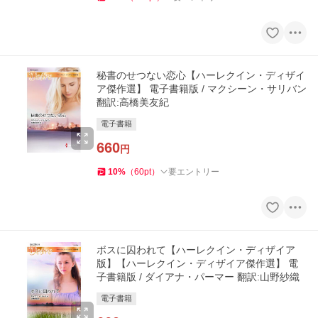
秘書のせつない恋心【ハーレクイン・ディザイ
ア傑作選】 電子書籍版 / マクシーン・サリバン
翻訳:高橋美友紀
電子書籍
660
円
10
%
（
60
pt
）
要エントリー
ボスに囚われて【ハーレクイン・ディザイア
版】【ハーレクイン・ディザイア傑作選】 電
子書籍版 / ダイアナ・パーマー 翻訳:山野紗織
電子書籍