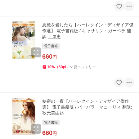
悪魔を愛したら【ハーレクイン・ディザイア傑
作選】 電子書籍版 / キャサリン・ガーベラ 翻
訳:土屋恵
電子書籍
660
円
10
%
（
60
pt
）
要エントリー
秘密の一夜【ハーレクイン・ディザイア傑作
選】 電子書籍版 / バーバラ・マコーリィ 翻訳:
秋元美由起
電子書籍
660
円