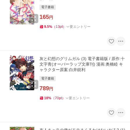
電子書籍
165
円
9.5
%
（
13
pt
）
要エントリー
灰と幻想のグリムガル (3) 電子書籍版 / 原作:十
文字青(オーバーラップ文庫刊) 漫画:奥橋睦 キ
ャラクター原案:白井鋭利
電子書籍
789
円
10
%
（
70
pt
）
要エントリー