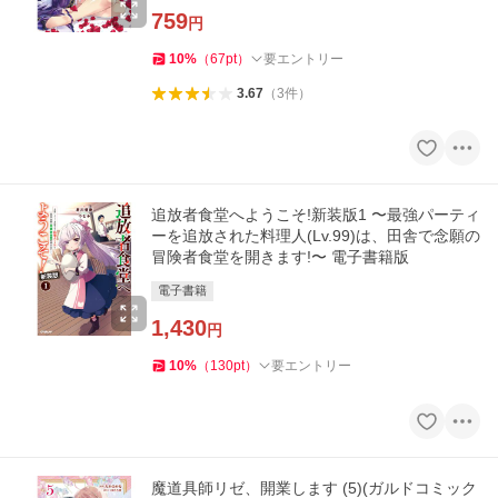
759
円
10
%
（
67
pt
）
要エントリー
3.67
（
3
件
）
追放者食堂へようこそ!新装版1 〜最強パーティ
ーを追放された料理人(Lv.99)は、田舎で念願の
冒険者食堂を開きます!〜 電子書籍版
電子書籍
1,430
円
10
%
（
130
pt
）
要エントリー
魔道具師リゼ、開業します (5)(ガルドコミック