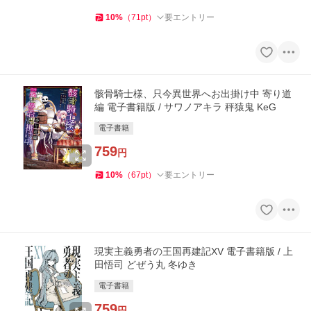
10
%
（
71
pt
）
要エントリー
骸骨騎士様、只今異世界へお出掛け中 寄り道
編 電子書籍版 / サワノアキラ 秤猿鬼 KeG
電子書籍
759
円
10
%
（
67
pt
）
要エントリー
現実主義勇者の王国再建記XV 電子書籍版 / 上
田悟司 どぜう丸 冬ゆき
電子書籍
759
円