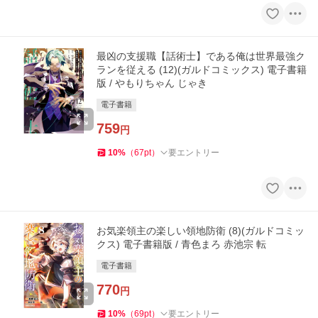
最凶の支援職【話術士】である俺は世界最強ク
ランを従える (12)(ガルドコミックス) 電子書籍
版 / やもりちゃん じゃき
電子書籍
759
円
10
%
（
67
pt
）
要エントリー
お気楽領主の楽しい領地防衛 (8)(ガルドコミッ
クス) 電子書籍版 / 青色まろ 赤池宗 転
電子書籍
770
円
10
%
（
69
pt
）
要エントリー