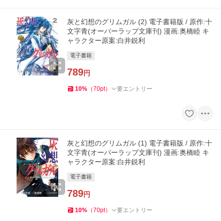
灰と幻想のグリムガル (2) 電子書籍版 / 原作:十
文字青(オーバーラップ文庫刊) 漫画:奥橋睦 キ
ャラクター原案:白井鋭利
電子書籍
789
円
10
%
（
70
pt
）
要エントリー
灰と幻想のグリムガル (1) 電子書籍版 / 原作:十
文字青(オーバーラップ文庫刊) 漫画:奥橋睦 キ
ャラクター原案:白井鋭利
電子書籍
789
円
10
%
（
70
pt
）
要エントリー