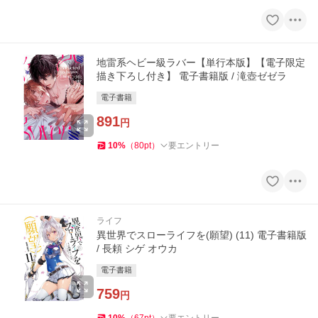
地雷系ヘビー級ラバー【単行本版】【電子限定
描き下ろし付き】 電子書籍版 / 滝壺ゼゼラ
電子書籍
891
円
10
%
（
80
pt
）
要エントリー
ライフ
異世界でスローライフを(願望) (11) 電子書籍版
/ 長頼 シゲ オウカ
電子書籍
759
円