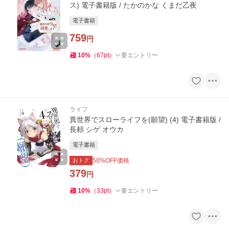
ス) 電子書籍版 / たかのかな くまだ乙夜
電子書籍
759
円
10
%
（
67
pt
）
要エントリー
ライフ
異世界でスローライフを(願望) (4) 電子書籍版 /
長頼 シゲ オウカ
電子書籍
おトク
50
%OFF価格
379
円
10
%
（
33
pt
）
要エントリー