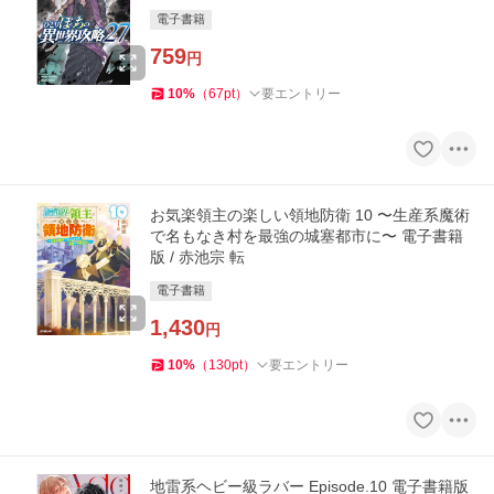
電子書籍
759
円
10
%
（
67
pt
）
要エントリー
お気楽領主の楽しい領地防衛 10 〜生産系魔術
で名もなき村を最強の城塞都市に〜 電子書籍
版 / 赤池宗 転
電子書籍
1,430
円
10
%
（
130
pt
）
要エントリー
地雷系ヘビー級ラバー Episode.10 電子書籍版