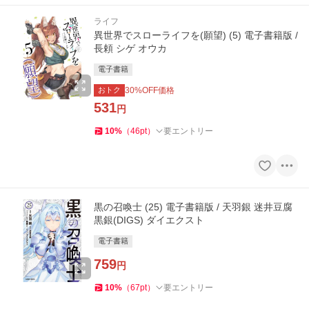
ライフ
異世界でスローライフを(願望) (5) 電子書籍版 /
長頼 シゲ オウカ
電子書籍
おトク
30
%OFF価格
531
円
10
%
（
46
pt
）
要エントリー
黒の召喚士 (25) 電子書籍版 / 天羽銀 迷井豆腐
黒銀(DIGS) ダイエクスト
電子書籍
759
円
10
%
（
67
pt
）
要エントリー