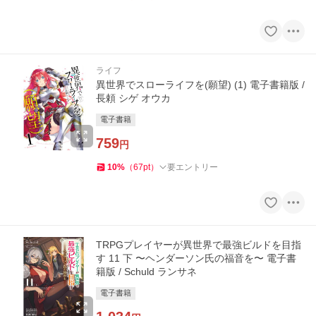
ライフ
異世界でスローライフを(願望) (1) 電子書籍版 /
長頼 シゲ オウカ
電子書籍
759
円
10
%
（
67
pt
）
要エントリー
TRPGプレイヤーが異世界で最強ビルドを目指
す 11 下 〜ヘンダーソン氏の福音を〜 電子書
籍版 / Schuld ランサネ
電子書籍