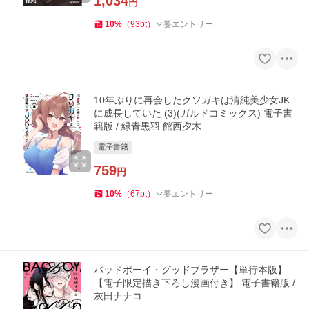
1,034
円
10
%
（
93
pt
）
要エントリー
10年ぶりに再会したクソガキは清純美少女JK
に成長していた (3)(ガルドコミックス) 電子書
籍版 / 緑青黒羽 館西夕木
電子書籍
759
円
10
%
（
67
pt
）
要エントリー
バッドボーイ・グッドブラザー【単行本版】
【電子限定描き下ろし漫画付き】 電子書籍版 /
灰田ナナコ