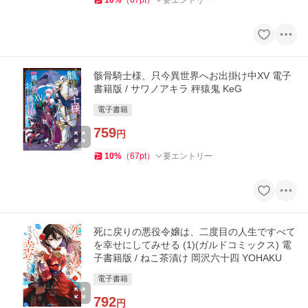
10
%
（
67
pt
）
要エントリー
骸骨騎士様、只今異世界へお出掛け中XV 電子
書籍版 / サワノアキラ 秤猿鬼 KeG
電子書籍
759
円
10
%
（
67
pt
）
要エントリー
死に戻りの悪役令嬢は、二度目の人生ですべて
を幸せにしてみせる (1)(ガルドコミックス) 電
子書籍版 / ねこ茶漬け 岡沢六十四 YOHAKU
電子書籍
792
円