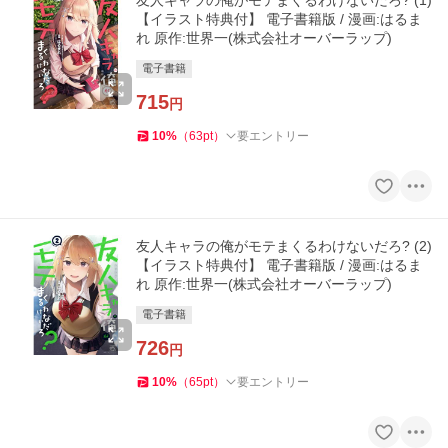
友人キャラの俺がモテまくるわけないだろ? (1)
【イラスト特典付】 電子書籍版 / 漫画:はるま
れ 原作:世界一(株式会社オーバーラップ)
電子書籍
715
円
10
%
（
63
pt
）
要エントリー
友人キャラの俺がモテまくるわけないだろ? (2)
【イラスト特典付】 電子書籍版 / 漫画:はるま
れ 原作:世界一(株式会社オーバーラップ)
電子書籍
726
円
10
%
（
65
pt
）
要エントリー