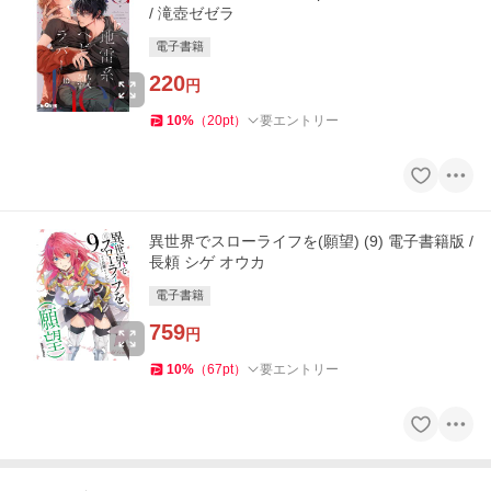
/ 滝壺ゼゼラ
電子書籍
220
円
10
%
（
20
pt
）
要エントリー
異世界でスローライフを(願望) (9) 電子書籍版 /
長頼 シゲ オウカ
電子書籍
759
円
10
%
（
67
pt
）
要エントリー