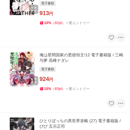
電子書籍
913
円
10
%
（
82
pt
）
要エントリー
俺は星間国家の悪徳領主!12 電子書籍版 / 三嶋
与夢 高峰ナダレ
電子書籍
924
円
10
%
（
83
pt
）
要エントリー
ひとりぼっちの異世界攻略 (27) 電子書籍版 /
びび 五示正司