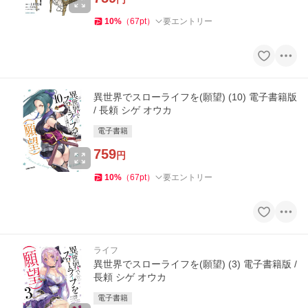
10
%
（
67
pt
）
要エントリー
異世界でスローライフを(願望) (10) 電子書籍版
/ 長頼 シゲ オウカ
電子書籍
759
円
10
%
（
67
pt
）
要エントリー
ライフ
異世界でスローライフを(願望) (3) 電子書籍版 /
長頼 シゲ オウカ
電子書籍