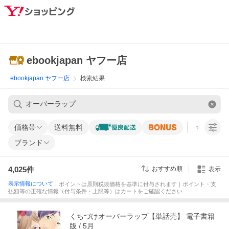
ebookjapan ヤフー店
ebookjapan ヤフー店
検索結果
価格帯
送料無料
すべての条
ブランド
4,025
件
おすすめ順
表示
表示情報について
｜ポイントは原則税抜価格を基準に付与されます｜ポイント・支
払額等の正確な情報（付与条件・上限等）はカートをご確認ください
くちづけオーバーラップ【単話売】 電子書籍
版 / 5月