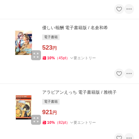
優しい報酬 電子書籍版 / 名倉和希
電子書籍
523
円
10
%
（
45
pt
）
要エントリー
アラビアンえっち 電子書籍版 / 雅桃子
電子書籍
921
円
10
%
（
82
pt
）
要エントリー