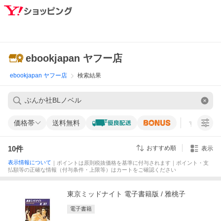
ebookjapan ヤフー店
ebookjapan ヤフー店
検索結果
価格帯
送料無料
すべての条
10
件
おすすめ順
表示
表示情報について
｜ポイントは原則税抜価格を基準に付与されます｜ポイント・支
払額等の正確な情報（付与条件・上限等）はカートをご確認ください
東京ミッドナイト 電子書籍版 / 雅桃子
電子書籍