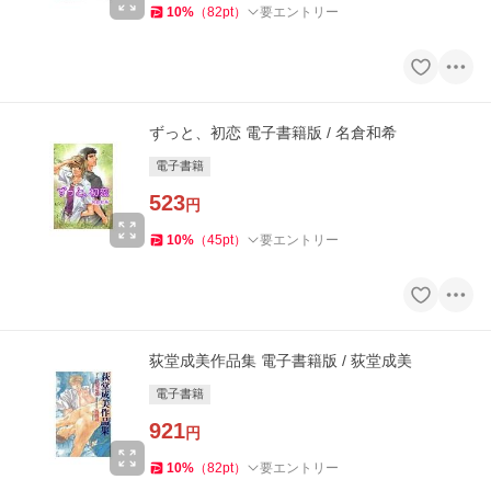
10
%
（
82
pt
）
要エントリー
ずっと、初恋 電子書籍版 / 名倉和希
電子書籍
523
円
10
%
（
45
pt
）
要エントリー
荻堂成美作品集 電子書籍版 / 荻堂成美
電子書籍
921
円
10
%
（
82
pt
）
要エントリー