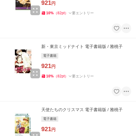
921
円
10
%
（
82
pt
）
要エントリー
新・東京ミッドナイト 電子書籍版 / 雅桃子
電子書籍
921
円
10
%
（
82
pt
）
要エントリー
天使たちのクリスマス 電子書籍版 / 雅桃子
電子書籍
921
円