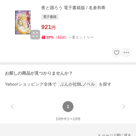
夜と踊ろう 電子書籍版 / 名倉和希
電子書籍
921
円
10
%
（
82
pt
）
要エントリー
お探しの商品が見つかりませんか？
Yahoo!ショッピング全体で
ぶんか社BLノベル
を探す
1
10
件中
1
〜
10
件
ページ上部に戻る