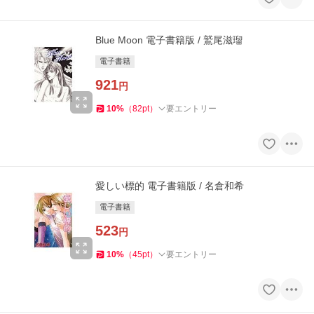
Blue Moon 電子書籍版 / 鷲尾滋瑠
電子書籍
921
円
10
%
（
82
pt
）
要エントリー
愛しい標的 電子書籍版 / 名倉和希
電子書籍
523
円
10
%
（
45
pt
）
要エントリー