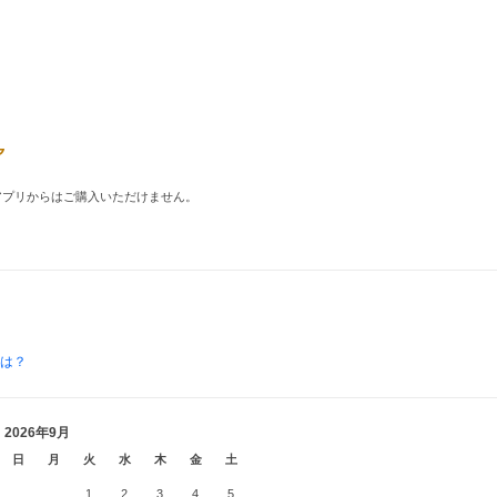
品はアプリからはご購入いただけません。
とは？
2026年9月
日
月
火
水
木
金
土
1
2
3
4
5