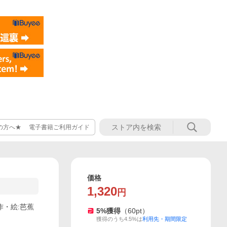
の方へ★ 電子書籍ご利用ガイド
価格
1,320
円
作・絵:芭蕉
5
%獲得
（
60
pt）
獲得のうち4.5%は
利用先・期間限定