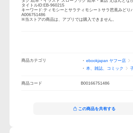
タグ:絵本・イラスト スローブック 絵本・童話 えほんとな
タイトルID:EB-960215
キーワード:ティモシーとサラティモシートサラ芭蕉みどり
A006751486
※当ストアの商品は、アプリでは購入できません。
商品
カテゴリ
ebookjapan ヤフー店
本、雑誌、コミック
商品
コード
B00166751486
この商品を共有する