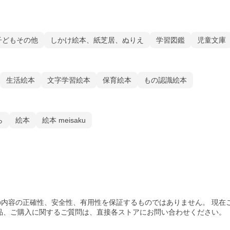
子どもその他
しかけ絵本、紙芝居、ぬりえ
学習図鑑
児童文庫
生活絵本
文字学習絵本
保育絵本
もの認識絵本
ら
絵本
絵本 meisaku
内容の正確性、安全性、有用性を保証するものではありません。 現在
品、ご購入
に関するご質問は、直接各ストアにお問い合わせください。