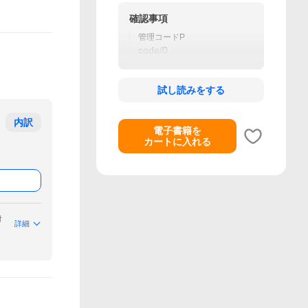
確認事項
管理コードP
code/0
試し読みをする
内訳
電子書籍を
カートに入れる
付
詳細