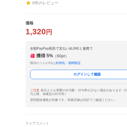
0
件のレビュー
価格
1,320
円
全額PayPay残高で支払い&LINEと連携で
獲得
5
%
（
60
pt）
獲得のうち4.5%は
利用先・期間限定
ログインして確認
ご注意
表示よりも実際の付与数・付与率が少ない場合があります（
与上限、未確定の付与等）
原則税抜価格が対象です。特典詳細は内訳でご確認ください。
ストアコメント