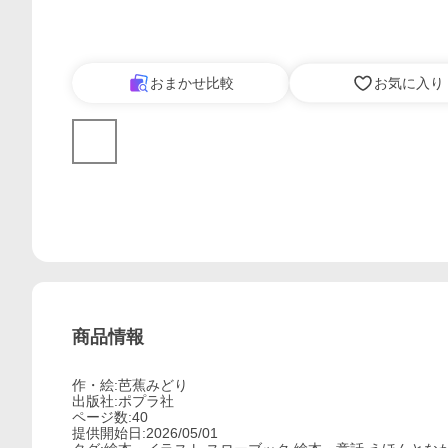
おまかせ比較
お気に入り
商品情報
作・絵:芭蕉みどり
出版社:ポプラ社
ページ数:40
提供開始日:2026/05/01