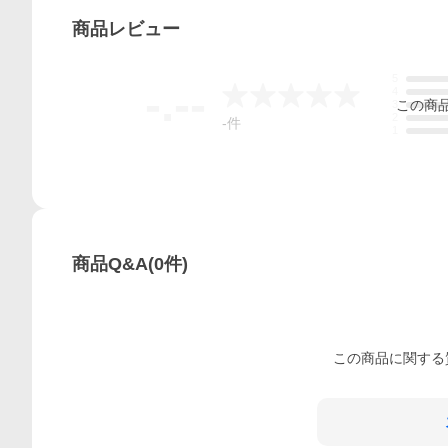
商品
レビュー
5
-.--
4
この
商
3
2
-
件
1
商品Q&A
(
0
件)
この
商品
に関する