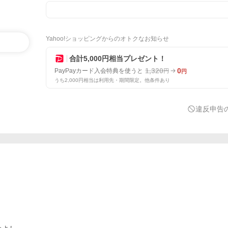
Yahoo!ショッピングからのオトクなお知らせ
合計5,000円相当プレゼント！
1,320
0
PayPayカード入会特典を使うと
円
円
うち2,000円相当は利用先・期間限定。他条件あり
違反申告