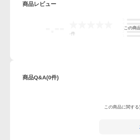
商品
レビュー
5
-.--
4
この
商
3
2
-
件
1
商品Q&A
(
0
件)
この
商品
に関する