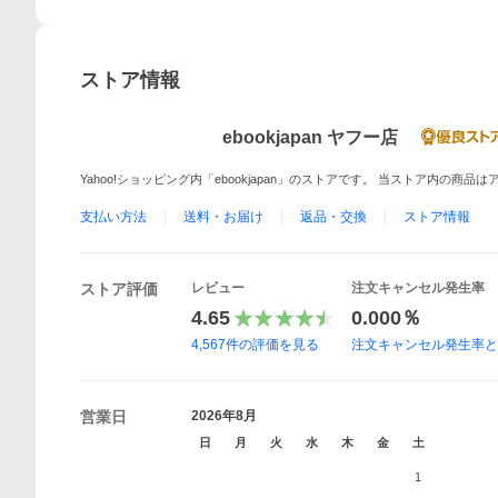
ストア情報
ebookjapan ヤフー店
Yahoo!ショッピング内「ebookjapan」のストアです。 当ストア内の商
支払い方法
送料・お届け
返品・交換
ストア情報
ストア評価
レビュー
注文キャンセル発生率
4.65
0.000％
4,567
件の評価を見る
注文キャンセル発生率
営業日
2026年8月
日
月
火
水
木
金
土
1