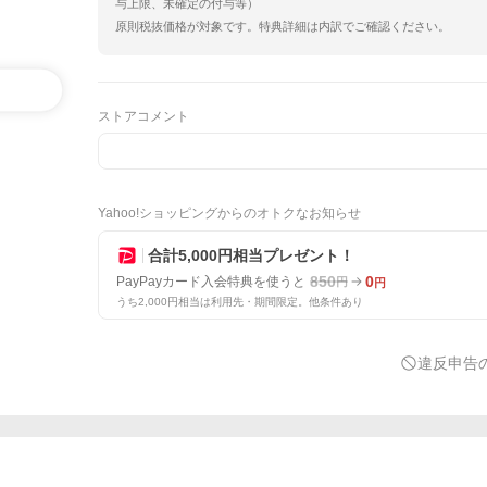
与上限、未確定の付与等）
原則税抜価格が対象です。特典詳細は内訳でご確認ください。
ストアコメント
Yahoo!ショッピングからのオトクなお知らせ
合計5,000円相当プレゼント！
850
0
PayPayカード入会特典を使うと
円
円
うち2,000円相当は利用先・期間限定。他条件あり
違反申告