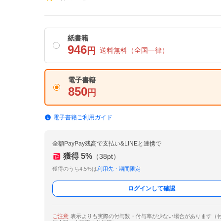
紙書籍
946
円
送料無料
（全国一律）
電子書籍
850
円
電子書籍ご利用ガイド
全額PayPay残高で支払い&LINEと連携で
獲得
5
%
（
38
pt）
獲得のうち4.5%は
利用先・期間限定
ログインして確認
ご注意
表示よりも実際の付与数・付与率が少ない場合があります（