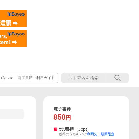
の方へ★ 電子書籍ご利用ガイド
電子書籍
850
円
5
%獲得
（
38
pt）
獲得のうち4.5%は
利用先・期間限定