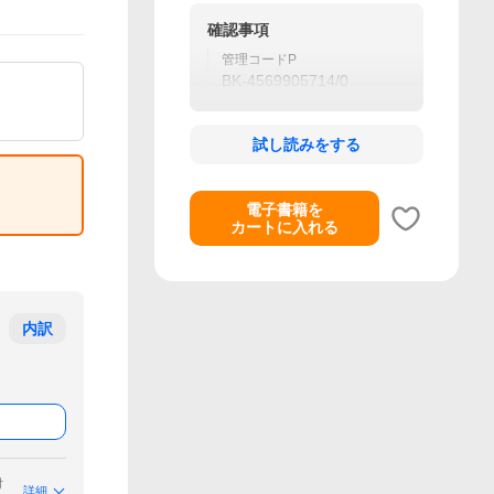
確認事項
管理コードP
BK-4569905714/0
試し読みをする
電子書籍を
カートに入れる
内訳
付
詳細