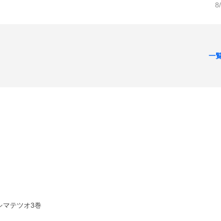
8
一
シマテツオ3巻