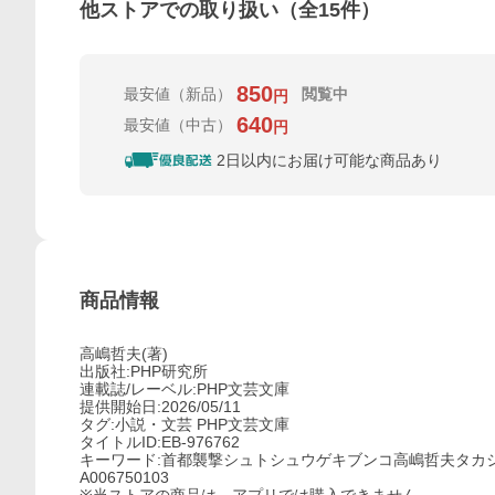
他ストアでの取り扱い（全
15
件）
850
最安値
（新品）
閲覧中
円
640
最安値
（中古）
円
2日以内にお届け可能な商品あり
商品情報
高嶋哲夫(著)
出版社:PHP研究所
連載誌/レーベル:PHP文芸文庫
提供開始日:2026/05/11
タグ:小説・文芸 PHP文芸文庫
タイトルID:EB-976762
キーワード:首都襲撃シュトシュウゲキブンコ高嶋哲夫タカ
A006750103