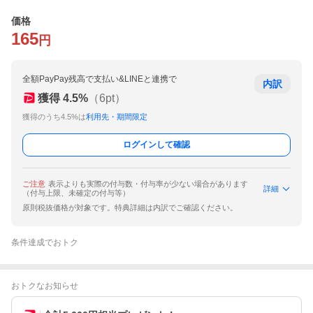
価格
165
円
全額PayPay残高で支払い&LINEと連携で
内訳
獲得
4.5
%
（
6
pt）
獲得のうち4.5%は
利用先・期間限定
ログインして確認
ご注意
表示よりも実際の付与数・付与率が少ない場合があります
詳細
（付与上限、未確定の付与等）
原則税抜価格が対象です。特典詳細は内訳でご確認ください。
条件達成でおトク
おトクなお知らせ