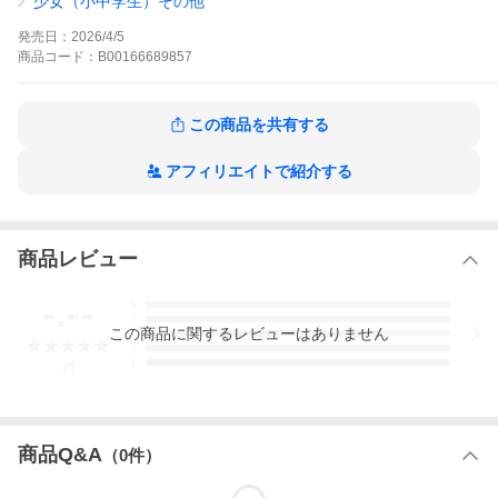
少女（小中学生）その他
た。顔は映ってないし問題ないはず。そう思った寧々は…!? イイ
ネが止まらない快感に溺れていく…!
発売日：
2026/4/5
#サレ妻はSNSで復讐する【マイクロ】の作品をもっと見る
商品
コード：
B00166689857
この商品を共有する
アフィリエイトで紹介する
商品レビュー
-.--
5
4
この
商品
に関するレビューはありません
3
2
1
-
件
商品Q&A
（
0
件）