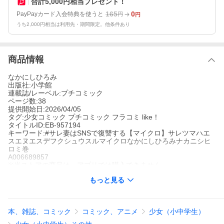
合計5,000円相当プレゼント！
165
0
PayPayカード入会特典を使うと
円
円
うち2,000円相当は利用先・期間限定。他条件あり
商品情報
なかにしひろみ
出版社:小学館
連載誌/レーベル:プチコミック
ページ数:38
提供開始日:2026/04/05
タグ:少女コミック プチコミック フラコミ like！
タイトルID:EB-957194
キーワード:#サレ妻はSNSで復讐する【マイクロ】サレツマハエ
スエヌエスデフクシュウスルマイクロなかにしひろみナカニシヒ
ロミ巻
A006689857
※当ストアの商品は、アプリでは購入できません。
なかにしひろみ
もっと見る
小学館
プチコミック
少女コミック
プチコミック
フラコミ like！
寧々は、不倫追跡の実況中に萌花の夫・雄大と偶然出会う。その
本、雑誌、コミック
コミック、アニメ
少女（小中学生）
後、一緒に食事をした時の様子をSNSにアップしたのだが、雄大
の手が写り込んでしまい不倫だと思われてプチ炎上してしまっ