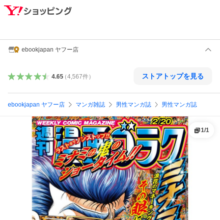
ebookjapan ヤフー店
ストアトップを見る
4.65
（
4,567
件
）
ebookjapan ヤフー店
マンガ雑誌
男性マンガ誌
男性マンガ誌
1
/
1