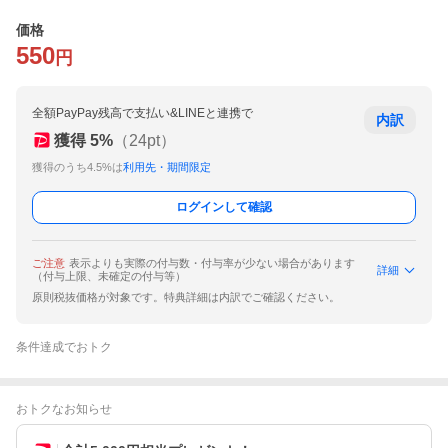
価格
550
円
全額PayPay残高で支払い&LINEと連携で
内訳
獲得
5
%
（
24
pt）
獲得のうち4.5%は
利用先・期間限定
ログインして確認
ご注意
表示よりも実際の付与数・付与率が少ない場合があります
詳細
（付与上限、未確定の付与等）
原則税抜価格が対象です。特典詳細は内訳でご確認ください。
条件達成でおトク
おトクなお知らせ