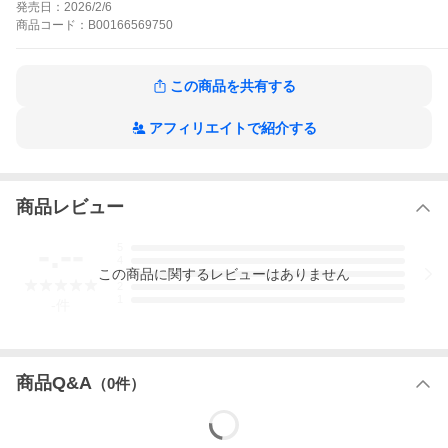
発売日：
2026/2/6
王寺大+渡辺みちお ●『警部補ダイマジン』リチャード・ウー+コ
ウノコウジ ●『秘匿夫婦〜クピドの悪戯〜』北崎拓 ●『〜銀牙伝
商品
コード：
B00166569750
説〜レクイエム』高橋よしひろ ●『ノブナガ刑事』大和田秀樹 ●
『すばる、今日なにつくる?〜一人で生きてく練習ごはん〜』五郎
丸えみ ●『高嶺のハナさん』ムラタコウジ ●『夫婦はじめまし
この商品を共有する
た。』でも ●『漫画家、猟師になる』前田治郎 ●『酒のほそ道』ラ
ズウェル細木 ●『家電のデンさん』神保あつし ●『献』のざわたけ
し ●『夜本沙津子の幸福論』城山好孝 ●『洞窟人間』岡田卓也●
アフィリエイトで紹介する
『江戸前の旬』九十九森+さとう輝 *「週刊漫画ゴラク」デジタル
版には、紙版の特典等は含まれません。紙版と一部内容が異なる
場合があります。ご了承ください。
漫画ゴラクの作品をもっと見る
商品レビュー
-.--
5
4
この
商品
に関するレビューはありません
3
2
1
-
件
商品Q&A
（
0
件）