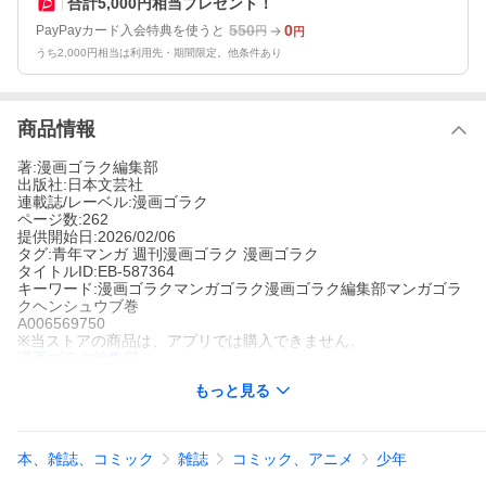
合計5,000円相当プレゼント！
550
0
PayPayカード入会特典を使うと
円
円
うち2,000円相当は利用先・期間限定。他条件あり
商品情報
著:漫画ゴラク編集部
出版社:日本文芸社
連載誌/レーベル:漫画ゴラク
ページ数:262
提供開始日:2026/02/06
タグ:青年マンガ 週刊漫画ゴラク 漫画ゴラク
タイトルID:EB-587364
キーワード:漫画ゴラクマンガゴラク漫画ゴラク編集部マンガゴラ
クヘンシュウブ巻
A006569750
※当ストアの商品は、アプリでは購入できません。
漫画ゴラク編集部
日本文芸社
もっと見る
漫画ゴラク
青年マンガ
週刊漫画ゴラク
漫画ゴラク
4号連続!『ミナミの帝王』大団円特別企画第3弾、ラストシーンま
で大盛り上がり!! 萬田銀次郎の最後の雄姿を見逃すな!! 異色の実録
本、雑誌、コミック
雑誌
コミック、アニメ
少年
コミック『漫画家、猟師になる』、衝撃ホラーオムニバス『献』
も必見!!●『ミナミの帝王』天王寺大+郷力也 ●『白竜HADOU』天