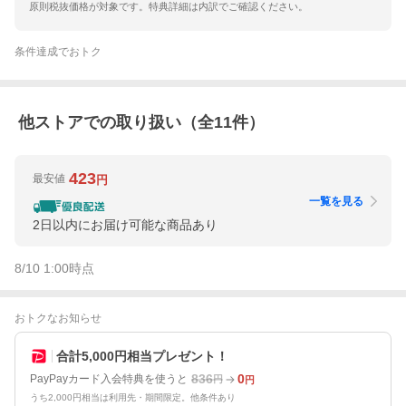
原則税抜価格が対象です。特典詳細は内訳でご確認ください。
条件達成でおトク
他ストアでの取り扱い（全
11
件）
423
最安値
円
一覧を見る
2日以内にお届け可能な商品あり
8/10 1:00
時点
おトクなお知らせ
合計5,000円相当プレゼント！
836
0
PayPayカード入会特典を使うと
円
円
うち2,000円相当は利用先・期間限定。他条件あり