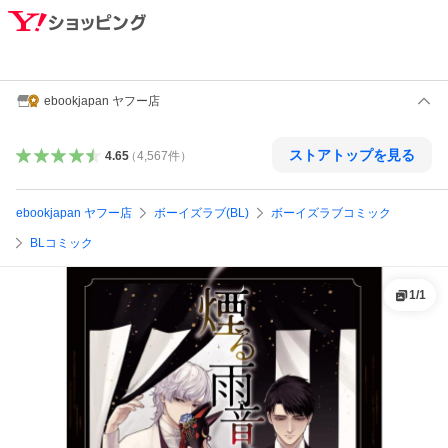
ebookjapan ヤフー店
ストアトップを見る
4.65
（
4,567
件
）
ebookjapan ヤフー店
ボーイズラブ(BL)
ボーイズラブコミック
BLコミック
1
/
1