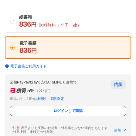
紙書籍
836
円
送料無料
（全国一律）
電子書籍
836
円
電子書籍ご利用ガイド
全額PayPay残高で支払い&LINEと連携で
内訳
獲得
5
%
（
37
pt）
獲得のうち4.5%は
利用先・期間限定
ログインして確認
ご注意
表示よりも実際の付与数・付与率が少ない場合があります
詳細
（付与上限、未確定の付与等）