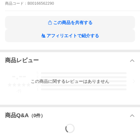
を狂わせた怪異と対峙する不思議で一途な年下幼馴染×孤独なサラ
商品
コード：
B00166562290
リーマン、再会ホラーBL開幕。描き下ろしを収録したコミックス
版。
煙る雨音、鯨幕【コミックス版】の作品をもっと見る
この商品を共有する
アフィリエイトで紹介する
商品レビュー
-.--
5
4
この
商品
に関するレビューはありません
3
2
1
-
件
商品Q&A
（
0
件）