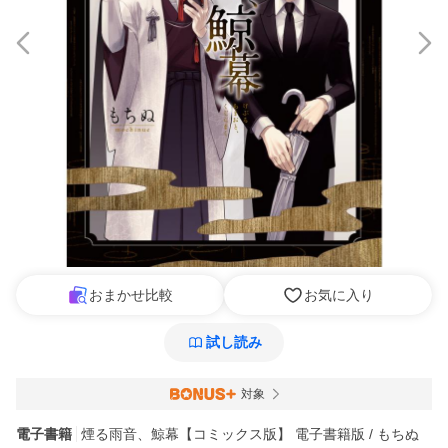
おまかせ比較
お気に入り
試し読み
対象
電子書籍
煙る雨音、鯨幕【コミックス版】 電子書籍版 / もちぬ