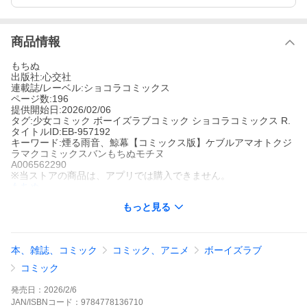
商品情報
もちぬ
出版社:心交社
連載誌/レーベル:ショコラコミックス
ページ数:196
提供開始日:2026/02/06
タグ:少女コミック ボーイズラブコミック ショコラコミックス R.
タイトルID:EB-957192
キーワード:煙る雨音、鯨幕【コミックス版】ケブルアマオトクジ
ラマクコミックスバンもちぬモチヌ
A006562290
※当ストアの商品は、アプリでは購入できません。
もちぬ
心交社
もっと見る
ショコラコミックス
少女コミック ボーイズラブコミック
ショコラコミックス
R.
人の縁が薄く天涯孤独の白箸譲は、元上司の葬儀の帰り道で雨に
降られ、突然男から傘を渡される。それは、18年ぶりに会う年下
本、雑誌、コミック
コミック、アニメ
ボーイズラブ
の幼馴染、紫雲一寿だった。思い出すのは、大好きだった一寿の
笑顔。かつて、譲は小さな田舎町で、幼い一寿と兄弟のように仲
コミック
良く過ごしていた。再会を喜ぶも、怪談朗読の配信者をしている
一寿は、譲にまとわりつく不穏な黒い影を視て……。「ゆず兄の
発売日：
2026/2/6
大切な人が居なくなってしまうのは それは、…俺のせいだ」運命
JAN/ISBNコード：
9784778136710