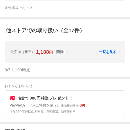
条件達成でおトク
他ストアでの取り扱い（全
17
件）
1,188
最安値
（新品）
閲覧中
一覧を見る
円
8/7 11:00
時点
おトクなお知らせ
合計5,000円相当プレゼント！
1,188
0
PayPayカード入会特典を使うと
円
円
うち2,000円相当は利用先・期間限定。他条件あり