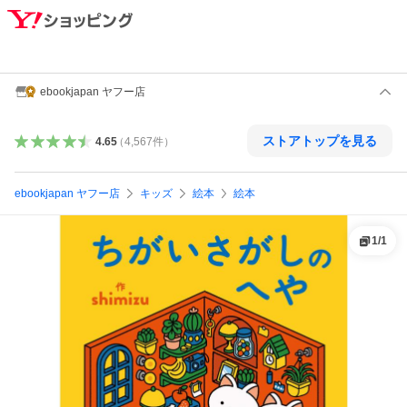
ebookjapan ヤフー店
ストアトップを見る
4.65
（
4,567
件
）
ebookjapan ヤフー店
キッズ
絵本
絵本
1
/
1