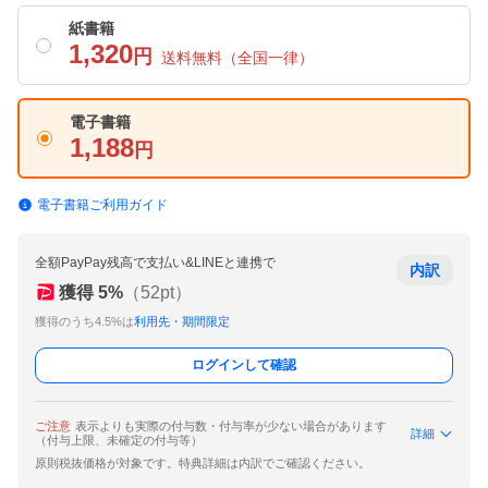
紙書籍
1,320
円
送料無料
（全国一律）
電子書籍
1,188
円
電子書籍ご利用ガイド
全額PayPay残高で支払い&LINEと連携で
内訳
獲得
5
%
（
52
pt）
獲得のうち4.5%は
利用先・期間限定
ログインして確認
ご注意
表示よりも実際の付与数・付与率が少ない場合があります
詳細
（付与上限、未確定の付与等）
原則税抜価格が対象です。特典詳細は内訳でご確認ください。