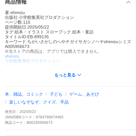
商品情報
著:shimizu
出版社:小学館集英社プロダクション
ページ数:115
提供開始日:2025/05/22
タグ:絵本・イラスト スローブック 絵本・童話
タイトルID:EB-899135
キーワード:ちがいさがしのへやチガイサガシノヘヤshimizuシミズ
A005956673
※当ストアの商品は、アプリでは購入できません。
shimizu
小学館集英社プロダクション
絵本・イラスト
スローブック 絵本・童話
※この商品はタブレットなど大きいディスプレイを備えた端末で
もっと見る
読むことに適しています。また、文字だけを拡大することや、文
字列のハイライト、検索、辞書の参照、引用などの機能が使用で
きません。「たった3つなのに見つからない……」という声が続
出!子どもも大人もムキになる、「ムズかわ」なちがいさがしが誕
本、雑誌、コミック
子ども
ゲーム、あそび
生しました。舞台は、動物たちが住むマンション。1Fから5Fま
で、全部で30へや!いぬ、ねこ、うさぎ、ペンギン、ライオン……
楽しいなぞなぞ、クイズ、手品
みんなのところに遊びに行って、ちがいさがしにチャレンジ!ずっ
と見ていたくなるカラフルでポップなへやの立体イラストは、子
発売日：
2025/5/22
どもの空間認知能力と色彩感覚を育みます。待ち時間や移動中、
JAN/ISBNコード：
9784796874465
ちょっとした空き時間に子どもが夢中になって遊べます。家族や
商品
コード：
B00165956673
友達とみんなでやってもワイワイ楽しい!大ボリュームの全35問!
キミは完全クリアできる?
ちがいさがしのへやの作品をもっと見る