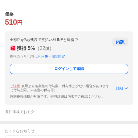
価格
510
円
全額PayPay残高で支払い&LINEと連携で
内訳
獲得
5
%
（
22
pt）
獲得のうち4.5%は
利用先・期間限定
ログインして確認
ご注意
表示よりも実際の付与数・付与率が少ない場合があります
詳細
（付与上限、未確定の付与等）
原則税抜価格が対象です。特典詳細は内訳でご確認ください。
条件達成でおトク
おトクなお知らせ