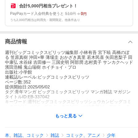
合計5,000円相当プレゼント！
510
0
PayPayカード入会特典を使うと
円
円
うち2,000円相当は利用先・期間限定。他条件あり
商品情報
週刊ビッグコミックスピリッツ編集部 小林有吾 宮下暁 高橋のぼ
る 笠原真樹 沖田×華 薄場圭 おかざき真里 若木民喜 矢田恵梨子 田
中康弘 水谷緑 吉田修一 三国史明 阿部潤 志村貴子 サンカクヘッド
濱田浩輔 鬼山瑞樹 ホイチョイ・プロ
出版社:小学館
連載誌/レーベル:ビッグコミックスピリッツ
ページ数:352
提供開始日:2025/05/02
タグ:青年マンガ ビッグコミックスピリッツ マンガ雑誌 マガジン
タイトルID:EB-337042
キーワード:週刊ビッグコミックスピリッツシュウカンビッグコミ
ックスピリッツビッグコミックスピリッツ編集部ビッグコミック
スピリッツヘンシュウブ
もっと見る
A005914539
※当ストアの商品は、アプリでは購入できません。
ビッグコミックスピリッツ編集部
小学館
本、雑誌、コミック
雑誌
コミック、アニメ
少年
ビッグコミックスピリッツ