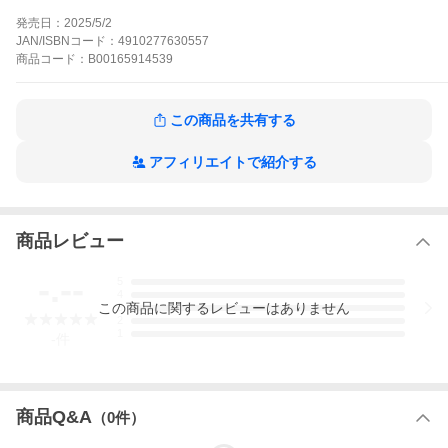
青年マンガ
ビッグコミックスピリッツ
マンガ雑誌
マガジン
発売日：
2025/5/2
●巻頭グラビア!コスプレイヤーいおりん、スピリッツに降臨!電子
版増量あり!『伊織もえ』 ●巻頭カラー!TVアニメ第二期制作決定!
JAN/ISBNコード：
4910277630557
『アオアシ』小林有吾 ●『ROPPEN―六篇―』宮下暁 ●『土竜の
商品
コード：
B00165914539
唄』高橋のぼる ●『夢なし先生の進路指導』笠原真樹 ●『お別れホ
スピタル』沖田×華 ●巻中カラー!単行本最新5集発売中!『スーパー
スターを唄って。』薄場圭 ●『胚培養士ミズイロ』おかざき真里 ●
この商品を共有する
『ヨシダ檸檬ドロップス』若木民喜 ●巻中カラー!新連載第2回!
『ディグニティ―旅行医の処方箋―』矢田恵梨子 ●『山人が語る
不思議な話 山怪朱』田中康弘+水谷緑 ●『国宝』吉田修一+三国史
アフィリエイトで紹介する
明 ●巻中カラー!単行本最新24集発売中!『忘却のサチコ』阿部潤 ●
『そういう家の子の話』志村貴子 ●『ぼくの魔なむすめ』サンカ
クヘッド ●『レ・セルバン』濱田浩輔 ●『MUSE』鬼山瑞樹 ●『気
まぐれコンセプト』ホイチョイ・プロ *「週刊スピリッツ」デジタ
ル版には、紙版の付録、特典等は含まれません。また、紙版と一
商品レビュー
部内容が異なる場合があります。ご了承ください。
週刊ビッグコミックスピリッツの作品をもっと見る
-.--
5
4
この
商品
に関するレビューはありません
3
2
1
-
件
商品Q&A
（
0
件）