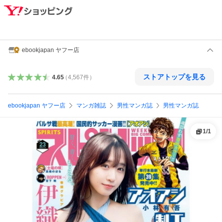
ebookjapan ヤフー店
ストアトップを見る
4.65
（
4,567
件
）
ebookjapan ヤフー店
マンガ雑誌
男性マンガ誌
男性マンガ誌
1
/
1