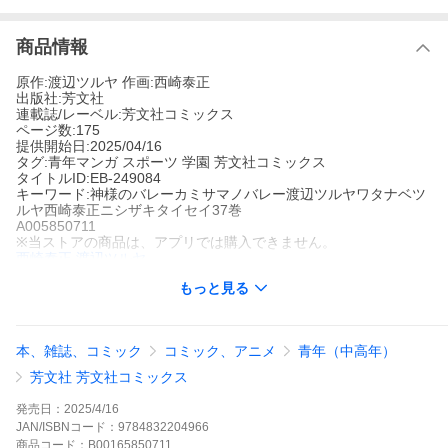
商品情報
原作:渡辺ツルヤ 作画:西崎泰正
出版社:芳文社
連載誌/レーベル:芳文社コミックス
ページ数:175
提供開始日:2025/04/16
タグ:青年マンガ スポーツ 学園 芳文社コミックス
タイトルID:EB-249084
キーワード:神様のバレーカミサマノバレー渡辺ツルヤワタナベツ
ルヤ西崎泰正ニシザキタイセイ37巻
A005850711
※当ストアの商品は、アプリでは購入できません。
西崎泰正
渡辺ツルヤ
芳文社
もっと見る
芳文社コミックス
青年マンガ
スポーツ
学園
芳文社コミックス
全国大会、準々決勝。幸大学園メンバーの中で西浦にだけ滝川の
右肩が故障していることを伝えた伊藤。渕井中学の木笠監督との
本、雑誌、コミック
コミック、アニメ
青年（中高年）
作戦の読み合いが大詰めを迎え、阿月は“張り子の虎”である滝川を
コートに入れ、伊藤に3ローテ分の思考時間を与えるが…!
芳文社 芳文社コミックス
神様のバレーの作品をもっと見る
発売日：
2025/4/16
JAN/ISBNコード：
9784832204966
商品
コード：
B00165850711