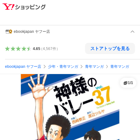
ebookjapan ヤフー店
ストアトップを見る
4.65
（
4,567
件
）
ebookjapan ヤフー店
少年・青年マンガ
青年マンガ
青年マンガ
1
/
1