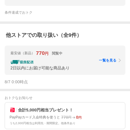
条件達成でおトク
他ストアでの取り扱い（全
9
件）
770
最安値
（新品）
閲覧中
円
一覧を見る
2日以内にお届け可能な商品あり
8/7 0:00
時点
おトクなお知らせ
合計5,000円相当プレゼント！
770
0
PayPayカード入会特典を使うと
円
円
うち2,000円相当は利用先・期間限定。他条件あり