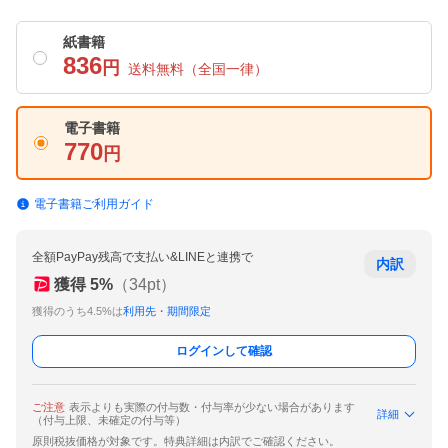
紙書籍
836
円
送料無料
（全国一律）
電子書籍
770
円
電子書籍ご利用ガイド
全額PayPay残高で支払い&LINEと連携で
内訳
獲得
5
%
（
34
pt）
獲得のうち4.5%は
利用先・期間限定
ログインして確認
ご注意
表示よりも実際の付与数・付与率が少ない場合があります
詳細
（付与上限、未確定の付与等）
原則税抜価格が対象です。特典詳細は内訳でご確認ください。