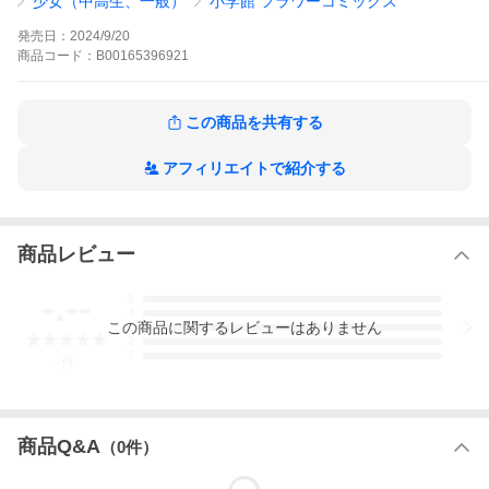
少女（中高生、一般）
小学館 フラワーコミックス
は、桃花が大学生になったある日の一言でした。「赤ちゃんがで
きたみたいなの…」 感動の完結から時を経て、なみうさの世界が
発売日：
2024/9/20
帰ってきた!ボーナストラックの特別編!!
商品
コード：
B00165396921
なみだうさぎ〜制服の片想い〜の作品をもっと見る
この商品を共有する
アフィリエイトで紹介する
商品レビュー
-.--
5
4
この
商品
に関するレビューはありません
3
2
1
-
件
商品Q&A
（
0
件）