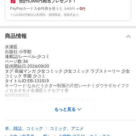
合計5,000円相当プレゼント！
143
0
PayPayカード入会特典を使うと
円
円
うち2,000円相当は利用先・期間限定。他条件あり
商品情報
水瀬藍
出版社:小学館
連載誌/レーベル:少コミ
ページ数:34
提供開始日:2024/09/20
タグ:長編マンガ 少女コミック 少女コミック ラブストーリー 少女
コミック 学園 少コミ
タイトルID:EB-131819
キーワード:なみだうさぎ〜制服の片想い〜ナミダウサギセイフク
ノカタオモイ水瀬藍ミナセアイ巻
A005396921
※当ストアの商品は、アプリでは購入できません。
水瀬藍
もっと見る
小学館
少コミ
長編マンガ
少女コミック
少女コミック ラブストーリー
少女コミ
ック 学園
少コミ
本、雑誌、コミック
コミック、アニメ
※『きっと愛だから、いらない』3巻に収録済の番外編を単話配信
したものです。重複購入にご注意ください。その事件のキッカケ