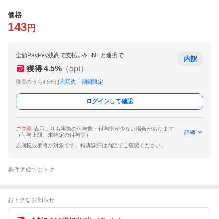
価格
143
円
全額PayPay残高で支払い&LINEと連携で
内訳
獲得
4.5
%
（
5
pt）
獲得のうち4.5%は
利用先・期間限定
ログインして確認
ご注意
表示よりも実際の付与数・付与率が少ない場合があります
詳細
（付与上限、未確定の付与等）
原則税抜価格が対象です。特典詳細は内訳でご確認ください。
条件達成でおトク
おトクなお知らせ