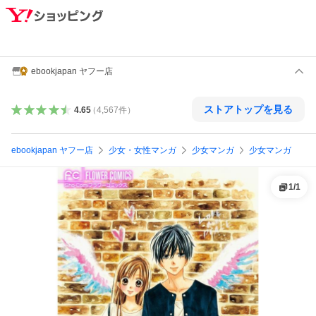
ebookjapan ヤフー店
ストアトップを見る
4.65
（
4,567
件
）
ebookjapan ヤフー店
少女・女性マンガ
少女マンガ
少女マンガ
1
/
1