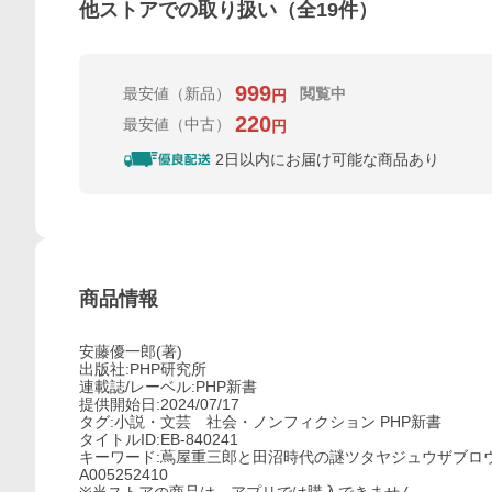
他ストアでの取り扱い（全
19
件）
999
最安値
（新品）
閲覧中
円
220
最安値
（中古）
円
2日以内にお届け可能な商品あり
商品情報
安藤優一郎(著)
出版社:PHP研究所
連載誌/レーベル:PHP新書
提供開始日:2024/07/17
タグ:小説・文芸 社会・ノンフィクション PHP新書
タイトルID:EB-840241
キーワード:蔦屋重三郎と田沼時代の謎ツタヤジュウザブロ
A005252410