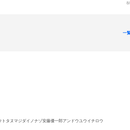
8
一
ウトタヌマジダイノナゾ安藤優一郎アンドウユウイチロウ