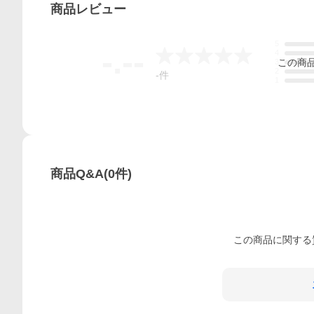
商品
レビュー
5
-.--
4
この
商
3
2
-
件
1
商品Q&A
(
0
件)
この
商品
に関する