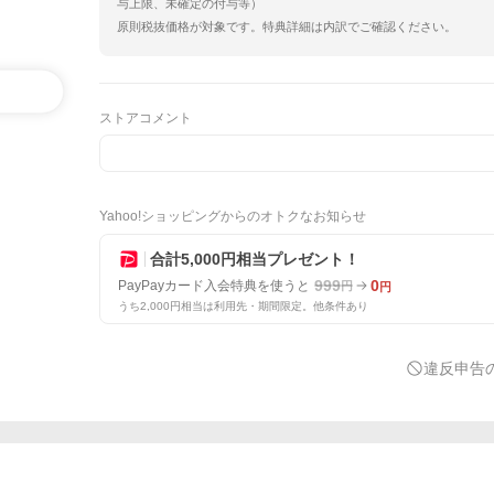
与上限、未確定の付与等）
原則税抜価格が対象です。特典詳細は内訳でご確認ください。
ストアコメント
Yahoo!ショッピングからのオトクなお知らせ
合計5,000円相当プレゼント！
999
0
PayPayカード入会特典を使うと
円
円
うち2,000円相当は利用先・期間限定。他条件あり
違反申告