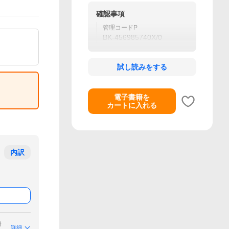
確認事項
管理コードP
BK-456985740X/0
試し読みをする
電子書籍を
カートに入れる
内訳
付
詳細