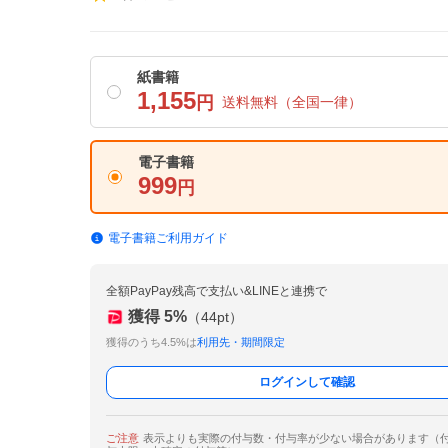
紙書籍
1,155
円
送料無料
（全国一律）
電子書籍
999
円
電子書籍ご利用ガイド
全額PayPay残高で支払い&LINEと連携で
獲得
5
%
（
44
pt）
獲得のうち4.5%は
利用先・期間限定
ログインして確認
ご注意
表示よりも実際の付与数・付与率が少ない場合があります（