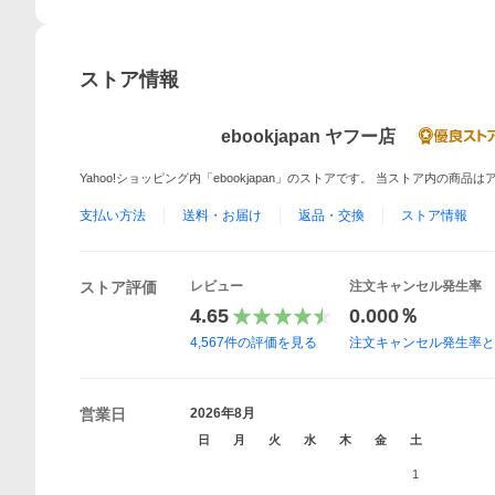
ストア情報
ebookjapan ヤフー店
Yahoo!ショッピング内「ebookjapan」のストアです。 当ストア内の商
支払い方法
送料・お届け
返品・交換
ストア情報
ストア評価
レビュー
注文キャンセル発生率
4.65
0.000％
4,567
件の評価を見る
注文キャンセル発生率
営業日
2026年8月
日
月
火
水
木
金
土
1