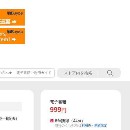
の方へ★ 電子書籍ご利用ガイド
電子書籍
999
円
一郎(著)
5
%獲得
（
44
pt）
獲得のうち4.5%は
利用先・期間限定