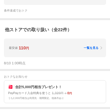
条件達成でおトク
他ストアでの取り扱い（全
22
件）
110
最安値
一覧を見る
円
8/10 1:00
時点
おトクなお知らせ
合計5,000円相当プレゼント！
1,320
0
PayPayカード入会特典を使うと
円
円
うち2,000円相当は利用先・期間限定。他条件あり