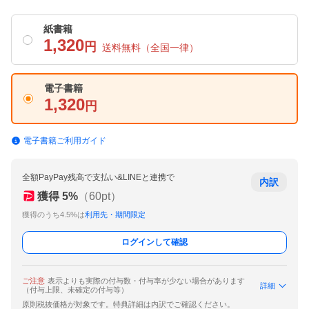
紙書籍
1,320
円
送料無料
（全国一律）
電子書籍
1,320
円
電子書籍ご利用ガイド
全額PayPay残高で支払い&LINEと連携で
内訳
獲得
5
%
（
60
pt）
獲得のうち4.5%は
利用先・期間限定
ログインして確認
ご注意
表示よりも実際の付与数・付与率が少ない場合があります
詳細
（付与上限、未確定の付与等）
原則税抜価格が対象です。特典詳細は内訳でご確認ください。