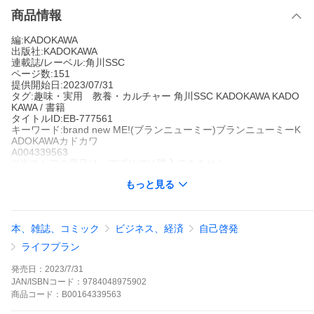
商品情報
編:KADOKAWA
出版社:KADOKAWA
連載誌/レーベル:角川SSC
ページ数:151
提供開始日:2023/07/31
タグ:趣味・実用 教養・カルチャー 角川SSC KADOKAWA KADO
KAWA / 書籍
タイトルID:EB-777561
キーワード:brand new ME!(ブランニューミー)ブランニューミーK
ADOKAWAカドカワ
A004339563
※当ストアの商品は、アプリでは購入できません。
KADOKAWA
もっと見る
KADOKAWA
角川SSC
趣味・実用 教養・カルチャー
角川SSC
KADOKAWA
KADOKAW
A / 書籍
本、雑誌、コミック
ビジネス、経済
自己啓発
40代・50代から人生を2倍楽しむ、働き方・暮らし方・住まい
方。教員からガーデニングのプロに/手芸講師になって協会設立/主
ライフプラン
婦からブロガーになり起業へ/東京と台湾の二拠点暮らし/食を通じ
て社会貢献…人生をシフトチェンジ!すぐに行動を起こしたい人の
発売日：
2023/7/31
ための、ライフシフト実践ガイド付き。
JAN/ISBNコード：
9784048975902
brand new ME!(ブランニューミー)の作品をもっと見る
商品
コード：
B00164339563