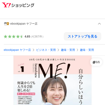
ebookjapan ヤフー店
ストアトップを見る
4.65
（
4,567
件
）
ebookjapan ヤフー店
ビジネス・実用
趣味・実用
趣味・実用
1
/
1