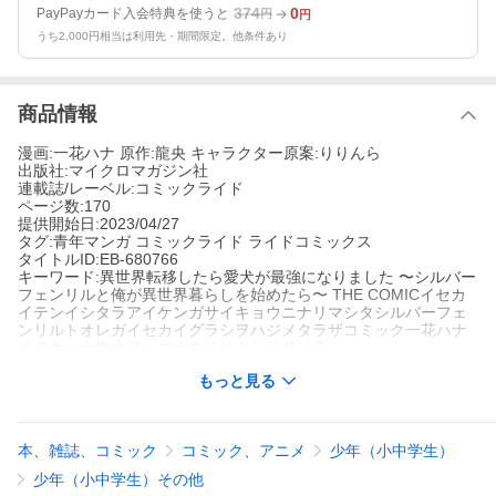
374
0
PayPayカード入会特典を使うと
円
円
うち2,000円相当は利用先・期間限定。他条件あり
商品情報
漫画:一花ハナ 原作:龍央 キャラクター原案:りりんら
出版社:マイクロマガジン社
連載誌/レーベル:コミックライド
ページ数:170
提供開始日:2023/04/27
タグ:青年マンガ コミックライド ライドコミックス
タイトルID:EB-680766
キーワード:異世界転移したら愛犬が最強になりました 〜シルバー
フェンリルと俺が異世界暮らしを始めたら〜 THE COMICイセカ
イテンイシタラアイケンガサイキョウニナリマシタシルバーフェ
ンリルトオレガイセカイグラシヲハジメタラザコミック一花ハナ
イチカハナ龍央リュウオウりりんらリリンラ
A004115744
もっと見る
※当ストアの商品は、アプリでは購入できません。
りりんら
龍央
一花ハナ
マイクロマガジン社
コミックライド
本、雑誌、コミック
コミック、アニメ
少年（小中学生）
青年マンガ
コミックライド
ライドコミックス
シルバーフェンリルへの思いを語るクレア。タクミや護衛の手を
少年（小中学生）その他
借りながら、ついにクレアの願いは果たされる――。しかし、そ