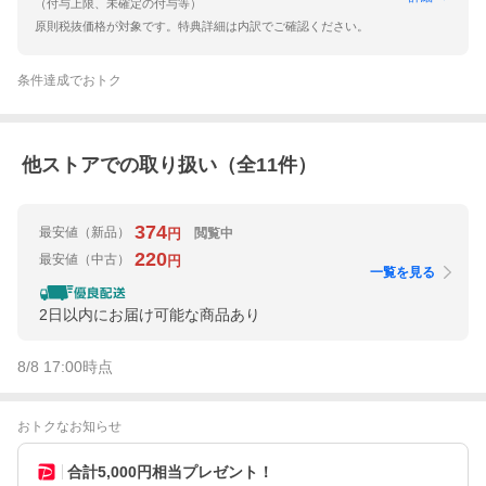
（付与上限、未確定の付与等）
原則税抜価格が対象です。特典詳細は内訳でご確認ください。
条件達成でおトク
他ストアでの取り扱い（全
11
件）
374
最安値
（新品）
閲覧中
円
220
最安値
（中古）
円
一覧を見る
2日以内にお届け可能な商品あり
8/8 17:00
時点
おトクなお知らせ
合計5,000円相当プレゼント！