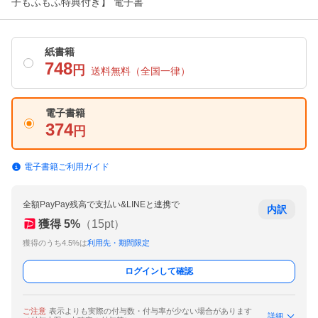
子もふもふ特典付き】 電子書
紙書籍
748
円
送料無料
（全国一律）
電子書籍
374
円
電子書籍ご利用ガイド
全額PayPay残高で支払い&LINEと連携で
内訳
獲得
5
%
（
15
pt）
獲得のうち4.5%は
利用先・期間限定
ログインして確認
ご注意
表示よりも実際の付与数・付与率が少ない場合があります
詳細