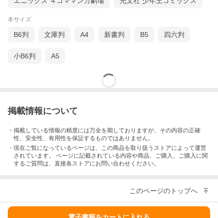
エニックス ４コママンガ劇場
光文社 少年王コミックス
本サイズ
B6判
文庫判
A4
新書判
B5
四六判
小B6判
A5
掲載情報について
・掲載している情報の精度には万全を期しておりますが、その内容の正確
性、安全性、有用性を保証するものではありません。
・現在ご覧になっているページは、この
商品
を取り扱うストアによって運営
されています。 ページに記載されている内容
や商品、ご購入
、ご購入に関
するご質問は、直接各ストアにお問い合わせください。
このページのトップへ
電子書籍をカートに入れる