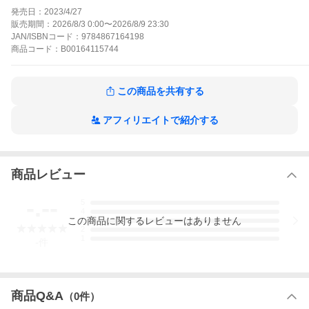
こで出会えたのは瀕死の重傷を負う小さなフェンリルだった…。
発売日：
2023/4/27
可愛い愛犬と今日も目指せ、異世界スローライフ!WEBコミック誌
販売期間：
2026/8/3 0:00
〜
2026/8/9 23:30
「コミックライド2022年9月号〜2023年3月号」同単話版14話〜2
JAN/ISBNコード：
9784867164198
0話までを収録しています。
商品
コード：
B00164115744
異世界転移したら愛犬が最強になりました 〜シルバーフェンリル
と俺が異世界暮らしを始めたら〜 THE COMICの作品をもっと見
る
この商品を共有する
アフィリエイトで紹介する
商品レビュー
-.--
5
4
この
商品
に関するレビューはありません
3
2
1
-
件
商品Q&A
（
0
件）