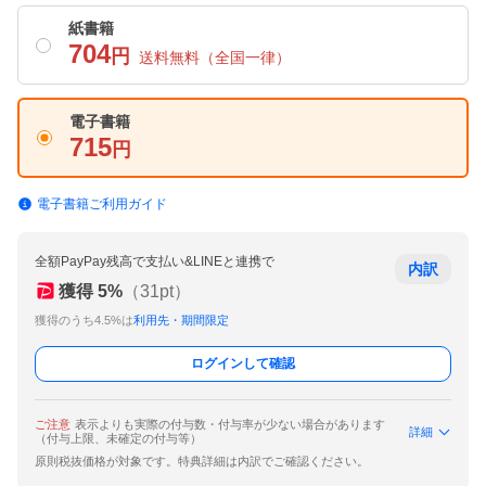
紙書籍
704
円
送料無料
（全国一律）
電子書籍
715
円
電子書籍ご利用ガイド
全額PayPay残高で支払い&LINEと連携で
内訳
獲得
5
%
（
31
pt）
獲得のうち4.5%は
利用先・期間限定
ログインして確認
ご注意
表示よりも実際の付与数・付与率が少ない場合があります
詳細
（付与上限、未確定の付与等）
原則税抜価格が対象です。特典詳細は内訳でご確認ください。