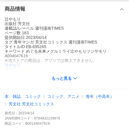
商品情報
辻やもり
出版社:芳文社
連載誌/レーベル:週刊漫画TIMES
ページ数:183
提供開始日:2023/04/14
タグ:青年マンガ 芳文社コミックス 週刊漫画TIMES
タイトルID:EB-695265
キーワード:めぐる未来メグルミライ辻やもりツジヤモリ
A004047619
※当ストアの商品は、アプリでは購入できません。
辻やもり
芳文社
週刊漫画TIMES
もっと見る
青年マンガ
芳文社コミックス
週刊漫画TIMES
感情の起伏を引き金に【過去に戻る病】を抱える夫・未来は、
妻・めぐるに自身の病気を打ち明け、協力して犯人に立ち向かう
ことになった。かつてめぐるが死亡した現場で、犯人と対峙した
本、雑誌、コミック
コミック、アニメ
青年（中高年）
夫婦が迎える“未来”とは…。
めぐる未来の作品をもっと見る
芳文社 芳文社コミックス
発売日：
2023/4/14
JAN/ISBNコード：
9784832239876
商品
コード：
B00164047619