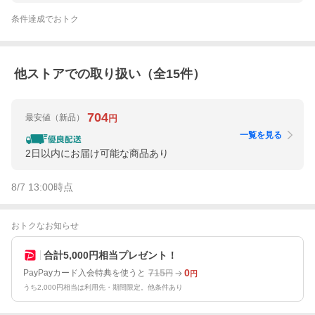
条件達成でおトク
他ストアでの取り扱い（全
15
件）
704
最安値
（新品）
円
一覧を見る
2日以内にお届け可能な商品あり
8/7 13:00
時点
おトクなお知らせ
合計5,000円相当プレゼント！
715
0
PayPayカード入会特典を使うと
円
円
うち2,000円相当は利用先・期間限定。他条件あり