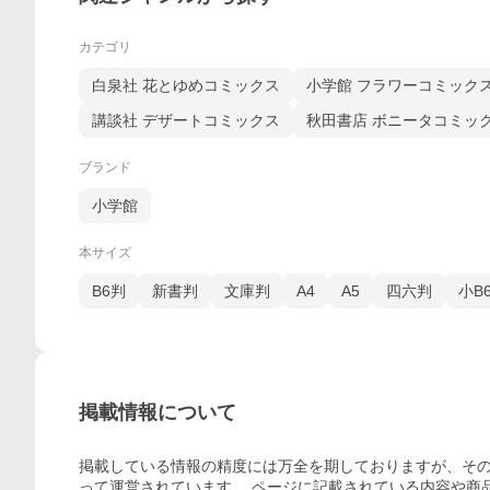
カテゴリ
白泉社 花とゆめコミックス
小学館 フラワーコミック
講談社 デザートコミックス
秋田書店 ボニータコミッ
ブランド
小学館
本サイズ
B6判
新書判
文庫判
A4
A5
四六判
小B
掲載情報について
掲載している情報の精度には万全を期しておりますが、その
って運営されています。 ページに記載されている内容
や商