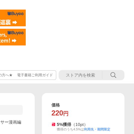
の方へ★ 電子書籍ご利用ガイド
価格
220
円
ラサー漫画編
5
%獲得
（
10
pt）
獲得のうち4.5%は
利用先・期間限定