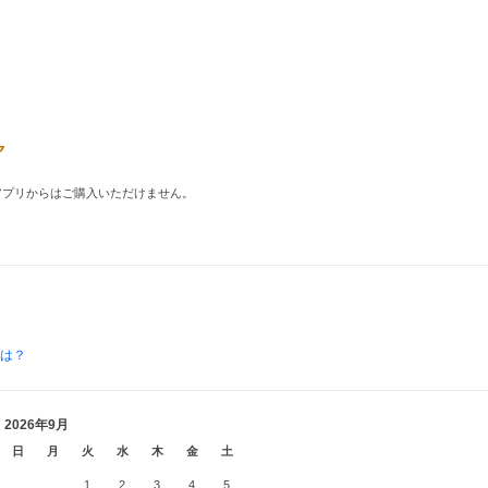
品はアプリからはご購入いただけません。
とは？
2026年9月
日
月
火
水
木
金
土
1
2
3
4
5