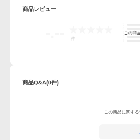
商品
レビュー
5
-.--
4
この
商
3
2
-
件
1
商品Q&A
(
0
件)
この
商品
に関する