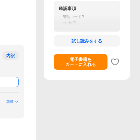
確認事項
管理コードP
code/0
試し読みをする
内訳
電子書籍を
カートに入れる
付
詳細