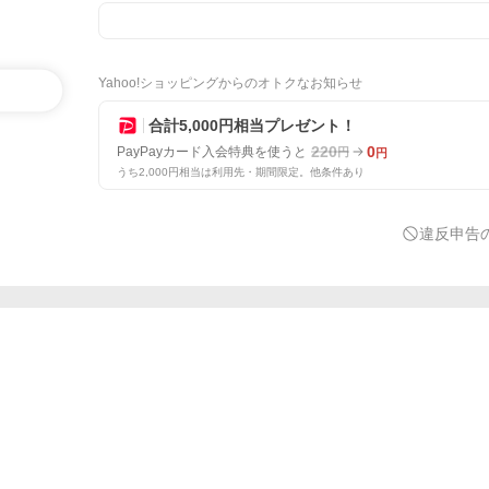
Yahoo!ショッピングからのオトクなお知らせ
合計5,000円相当プレゼント！
220
0
PayPayカード入会特典を使うと
円
円
うち2,000円相当は利用先・期間限定。他条件あり
違反申告