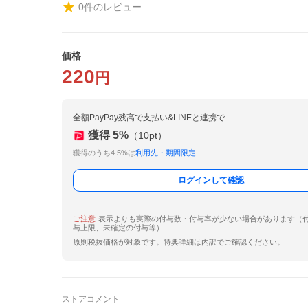
0
件のレビュー
価格
220
円
全額PayPay残高で支払い&LINEと連携で
獲得
5
%
（
10
pt）
獲得のうち4.5%は
利用先・期間限定
ログインして確認
ご注意
表示よりも実際の付与数・付与率が少ない場合があります（
与上限、未確定の付与等）
原則税抜価格が対象です。特典詳細は内訳でご確認ください。
ストアコメント