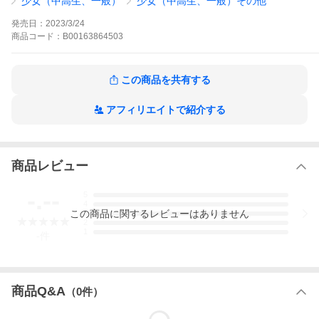
少女（中高生、一般）
少女（中高生、一般）その他
ワンナイト・マッチングの作品をもっと見る
発売日：
2023/3/24
商品
コード：
B00163864503
この商品を共有する
アフィリエイトで紹介する
商品レビュー
-.--
5
4
この
商品
に関するレビューはありません
3
2
1
-
件
商品Q&A
（
0
件）