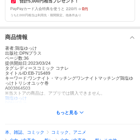
合計5,000円相当プレゼント！
220
0
PayPayカード入会特典を使うと
円
円
うち2,000円相当は利用先・期間限定。他条件あり
商品情報
著者:鶏塩ゆっけ
出版社:DPNプラス
ページ数:36
提供開始日:2023/03/24
タグ:レディースコミック コナレ
タイトルID:EB-715489
キーワード:ワンナイト・マッチングワンナイトマッチング鶏塩ゆ
っけトリシオユッケ巻
A003864503
※当ストアの商品は、アプリでは購入できません。
鶏塩ゆっけ
DPNプラス
レディースコミック
コナレ
もっと見る
仕事も順調で充実した生活を送っている漫画編集者の「奏」だ
が、一つ悩み事が…。それは恋人との行為で「イケない事」。あ
る日恋人に突然別れを告げられ、一人寂しく居酒屋で呑む奏は、
ヤケ酒に付き合ってくれる人をマッチングアプリで募集するが、
本、雑誌、コミック
コミック、アニメ
そこに現れたのは、あの「凌也」だった…。新章「ドM男子大学
生×アラサー漫画編集者の場合」スタート!!