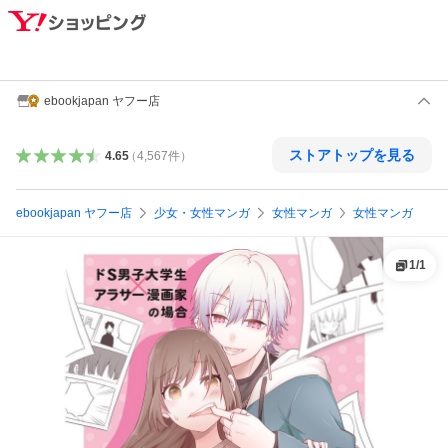
ebookjapan ヤフー店
ストアトップを見る
4.65
（
4,567
件
）
ebookjapan ヤフー店
少女・女性マンガ
女性マンガ
女性マンガ
1
/
1