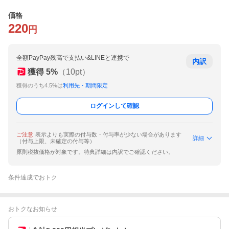
価格
220
円
全額PayPay残高で支払い&LINEと連携で
内訳
獲得
5
%
（
10
pt）
獲得のうち4.5%は
利用先・期間限定
ログインして確認
ご注意
表示よりも実際の付与数・付与率が少ない場合があります
詳細
（付与上限、未確定の付与等）
原則税抜価格が対象です。特典詳細は内訳でご確認ください。
条件達成でおトク
おトクなお知らせ