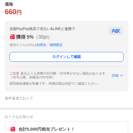
価格
660
円
全額PayPay残高で支払い&LINEと連携で
内訳
獲得
5
%
（
30
pt）
獲得のうち4.5%は
利用先・期間限定
ログインして確認
ご注意
表示よりも実際の付与数・付与率が少ない場合があります
詳細
（付与上限、未確定の付与等）
原則税抜価格が対象です。特典詳細は内訳でご確認ください。
条件達成でおトク
おトクなお知らせ
合計5,000円相当プレゼント！