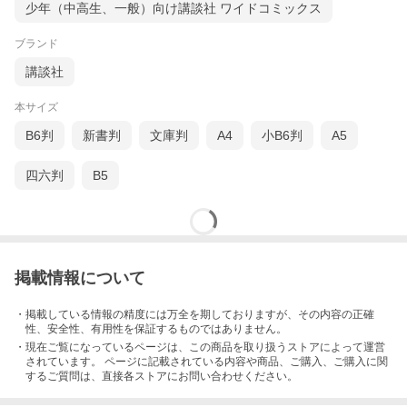
少年（中高生、一般）向け講談社 ワイドコミックス
ブランド
講談社
本サイズ
B6判
新書判
文庫判
A4
小B6判
A5
四六判
B5
掲載情報について
・掲載している情報の精度には万全を期しておりますが、その内容の正確
性、安全性、有用性を保証するものではありません。
・現在ご覧になっているページは、この
商品
を取り扱うストアによって運営
されています。 ページに記載されている内容
や商品、ご購入
、ご購入に関
するご質問は、直接各ストアにお問い合わせください。