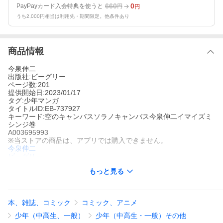
660
0
PayPayカード入会特典を使うと
円
円
うち2,000円相当は利用先・期間限定。他条件あり
商品情報
今泉伸二
出版社:ビーグリー
ページ数:201
提供開始日:2023/01/17
タグ:少年マンガ
タイトルID:EB-737927
キーワード:空のキャンバスソラノキャンバス今泉伸二イマイズミ
シンジ巻
A003695993
※当ストアの商品は、アプリでは購入できません。
今泉伸二
ビーグリー
少年マンガ
もっと見る
体操女子のジュニアチャンピオン・赤城榛名の所属する体操クラ
ブに一人の少年・北野太一がやってくる。『男と男の約束』を果
たすために街に帰ってきたという太一だったがそれを聞いて動揺
した榛名は…。永遠のライバルを追い続ける少年とその狭間で揺
本、雑誌、コミック
コミック、アニメ
れる少女の愛と感動の青春ラブストーリー
空のキャンバスの作品をもっと見る
少年（中高生、一般）
少年（中高生・一般）その他