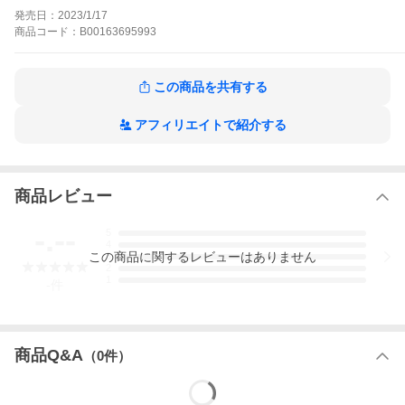
発売日：
2023/1/17
商品
コード：
B00163695993
この商品を共有する
アフィリエイトで紹介する
商品レビュー
-.--
5
4
この
商品
に関するレビューはありません
3
2
1
-
件
商品Q&A
（
0
件）