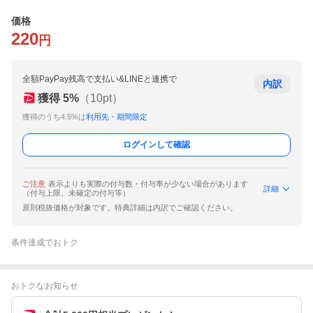
価格
220
円
全額PayPay残高で支払い&LINEと連携で
内訳
獲得
5
%
（
10
pt）
獲得のうち4.5%は
利用先・期間限定
ログインして確認
ご注意
表示よりも実際の付与数・付与率が少ない場合があります
詳細
（付与上限、未確定の付与等）
原則税抜価格が対象です。特典詳細は内訳でご確認ください。
条件達成でおトク
おトクなお知らせ