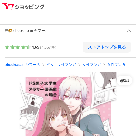
ebookjapan ヤフー店
ストアトップを見る
4.65
（
4,567
件
）
ebookjapan ヤフー店
少女・女性マンガ
女性マンガ
女性マンガ
1
/
1