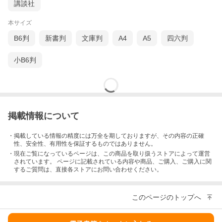
講談社
本サイズ
B6判
新書判
文庫判
A4
A5
四六判
小B6判
掲載情報について
・掲載している情報の精度には万全を期しておりますが、その内容の正確
性、安全性、有用性を保証するものではありません。
・現在ご覧になっているページは、この
商品
を取り扱うストアによって運営
されています。 ページに記載されている内容
や商品、ご購入
、ご購入に関
するご質問は、直接各ストアにお問い合わせください。
このページのトップへ