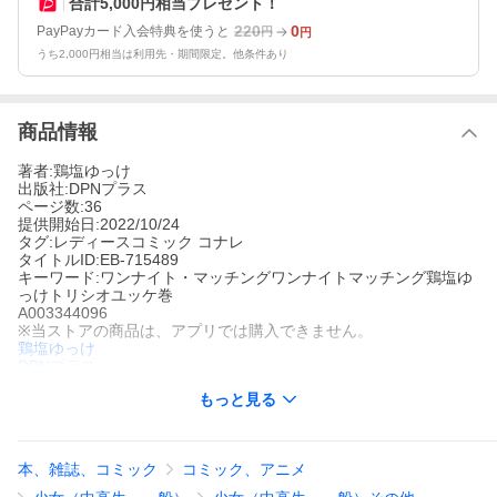
合計5,000円相当プレゼント！
220
0
PayPayカード入会特典を使うと
円
円
うち2,000円相当は利用先・期間限定。他条件あり
商品情報
著者:鶏塩ゆっけ
出版社:DPNプラス
ページ数:36
提供開始日:2022/10/24
タグ:レディースコミック コナレ
タイトルID:EB-715489
キーワード:ワンナイト・マッチングワンナイトマッチング鶏塩ゆ
っけトリシオユッケ巻
A003344096
※当ストアの商品は、アプリでは購入できません。
鶏塩ゆっけ
DPNプラス
レディースコミック
コナレ
もっと見る
30歳になっても漫画家として芽が出ない日々を送る「あお」。偶
然出会った旧友の今を知り、彼氏さえいない今の将来に不安を感
じた彼女は、まずは久しぶりに男性とデートしてみようとマッチ
ングアプリに手を出す。そこで出会った、一回り年下の大学生
本、雑誌、コミック
コミック、アニメ
「晴人」と一夜を共にしてしまうが、そこで「あお」は知らなか
った自分のある性質に気付き始める……。ドS男子大学生×ドMア