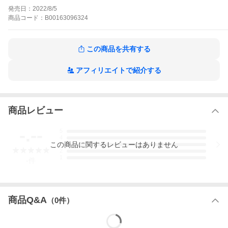
発売日：
2022/8/5
商品
コード：
B00163096324
この商品を共有する
アフィリエイトで紹介する
商品レビュー
-.--
5
4
この
商品
に関するレビューはありません
3
2
1
-
件
商品Q&A
（
0
件）