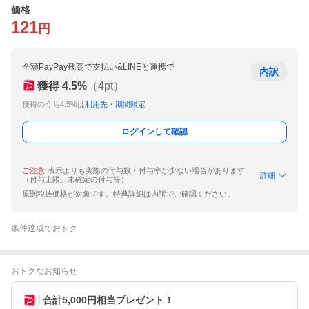
価格
121
円
全額PayPay残高で支払い&LINEと連携で
内訳
獲得
4.5
%
（
4
pt）
獲得のうち4.5%は
利用先・期間限定
ログインして確認
ご注意
表示よりも実際の付与数・付与率が少ない場合があります
詳細
（付与上限、未確定の付与等）
原則税抜価格が対象です。特典詳細は内訳でご確認ください。
条件達成でおトク
おトクなお知らせ
合計5,000円相当プレゼント！