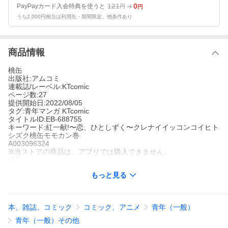
121
0
PayPayカード入会特典を使うと
円
円
うち2,000円相当は利用先・期間限定。他条件あり
商品情報
桃缶
出版社:アムコミ
連載誌/レーベル:KTcomic
ページ数:27
提供開始日:2022/08/05
タグ:青年マンガ KTcomic
タイトルID:EB-688755
キーワード:紅一献!〜恋、ひとしずく〜クレナイイッコンコイヒト
シズク桃缶モモカン巻
A003096324
※当ストアの商品は、アプリでは購入できません。
桃缶
アムコミ
もっと見る
KTcomic
青年マンガ
KTcomic
チヨの紹介で出会った米農家の田所は、一見すると奇妙な男。果
たして山田酒造の目指す「紅麹の赤い日本酒」造りに協力してく
本、雑誌、コミック
コミック、アニメ
青年（一般）
れるのか!? キーとなるのは、コウジが紅にも内緒で胸に秘めてい
る、ある動機で―…?
青年（一般）その他
紅一献!〜恋、ひとしずく〜の作品をもっと見る