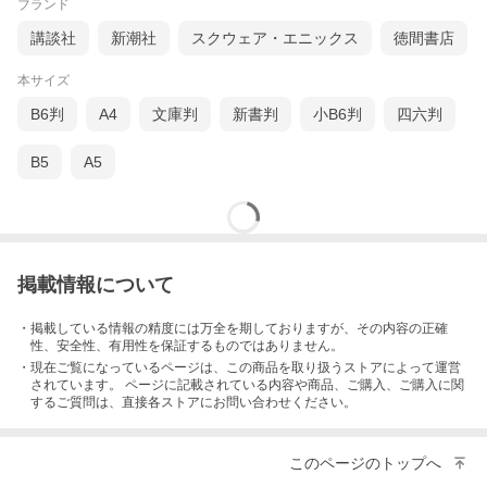
ブランド
講談社
新潮社
スクウェア・エニックス
徳間書店
本サイズ
B6判
A4
文庫判
新書判
小B6判
四六判
B5
A5
掲載情報について
・掲載している情報の精度には万全を期しておりますが、その内容の正確
性、安全性、有用性を保証するものではありません。
・現在ご覧になっているページは、この
商品
を取り扱うストアによって運営
されています。 ページに記載されている内容
や商品、ご購入
、ご購入に関
するご質問は、直接各ストアにお問い合わせください。
このページのトップへ