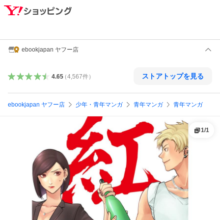
ebookjapan ヤフー店
ストアトップを見る
4.65
（
4,567
件
）
ebookjapan ヤフー店
少年・青年マンガ
青年マンガ
青年マンガ
1
/
1