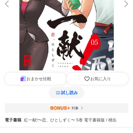
おまかせ比較
お気に入り
試し読み
対象
電子書籍
紅一献!〜恋、ひとしずく〜 5巻 電子書籍版 / 桃缶