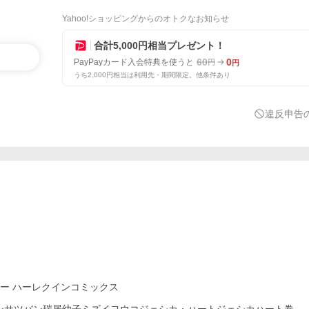
Yahoo!ショッピングからのオトクなお知らせ
合計5,000円相当プレゼント！
60
0
PayPayカード入会特典を使うと
円
円
うち2,000円相当は利用先・期間限定。他条件あり
違反申告
リー ハーレクインコミックス