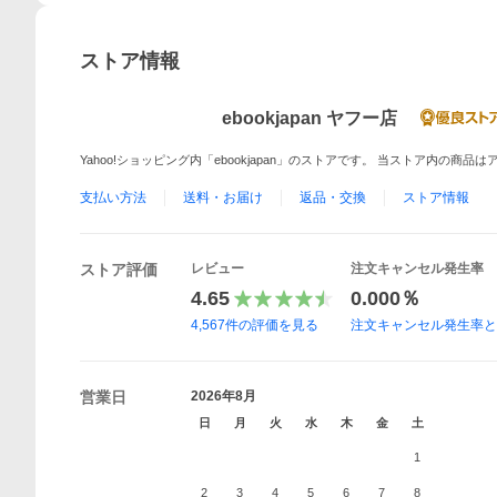
ストア情報
ebookjapan ヤフー店
Yahoo!ショッピング内「ebookjapan」のストアです。 当ストア内の商
支払い方法
送料・お届け
返品・交換
ストア情報
ストア評価
レビュー
注文キャンセル発生率
4.65
0.000％
4,567
件の評価を見る
注文キャンセル発生率
営業日
2026年8月
日
月
火
水
木
金
土
1
2
3
4
5
6
7
8