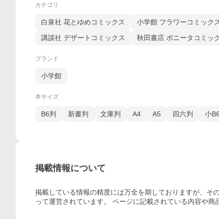
カテゴリ
白泉社 花とゆめコミックス
小学館 フラワーコミック
講談社 デザートコミックス
秋田書店 ボニータコミッ
ブランド
小学館
本サイズ
B6判
新書判
文庫判
A4
A5
四六判
小B
掲載情報について
掲載している情報の精度には万全を期しておりますが、その
って運営されています。 ページに記載されている内容
や商