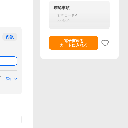
確認事項
管理コードP
code/0
内訳
電子書籍を
カートに入れる
付
詳細