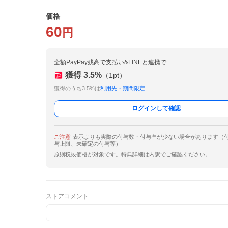
価格
60
円
全額PayPay残高で支払い&LINEと連携で
獲得
3.5
%
（
1
pt）
獲得のうち3.5%は
利用先・期間限定
ログインして確認
ご注意
表示よりも実際の付与数・付与率が少ない場合があります（
与上限、未確定の付与等）
原則税抜価格が対象です。特典詳細は内訳でご確認ください。
ストアコメント