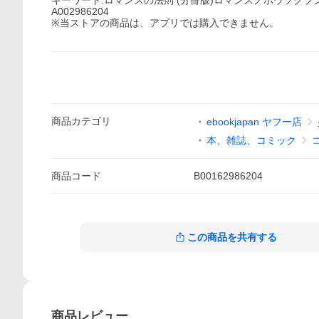
キーワード:ロマンスの法則 (分冊版)ロマンスノホウソク
A002986204
※当ストアの商品は、アプリでは購入できません。
商品
カテゴリ
ebookjapan ヤフー店
本、雑誌、コミック
商品
コード
B00162986204
この商品を共有する
商品
レビュー