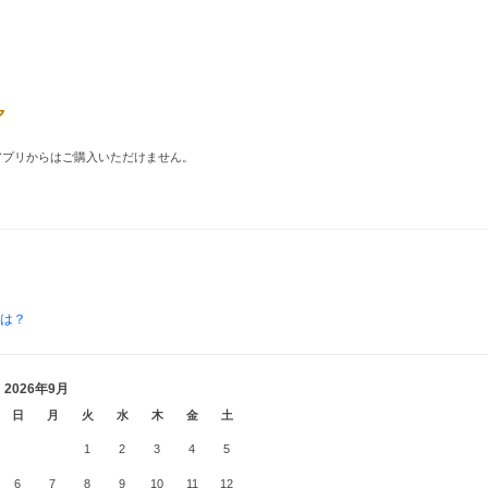
品はアプリからはご購入いただけません。
とは？
2026年9月
日
月
火
水
木
金
土
1
2
3
4
5
6
7
8
9
10
11
12