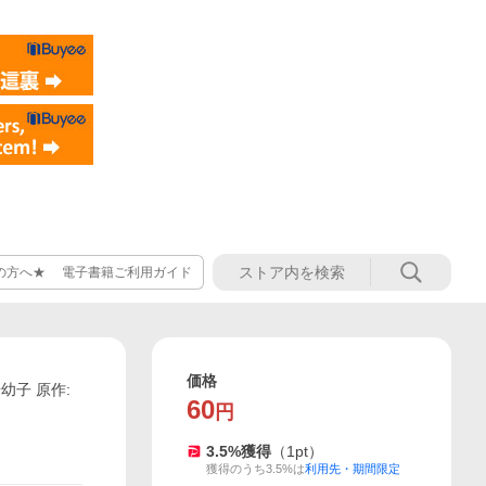
の方へ★ 電子書籍ご利用ガイド
価格
幼子 原作:
60
円
3.5
%獲得
（
1
pt）
獲得のうち3.5%は
利用先・期間限定