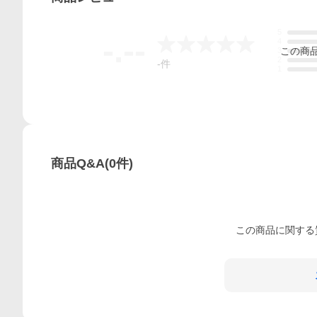
5
-.--
4
この
商
3
2
-
件
1
商品Q&A
(
0
件)
この
商品
に関する