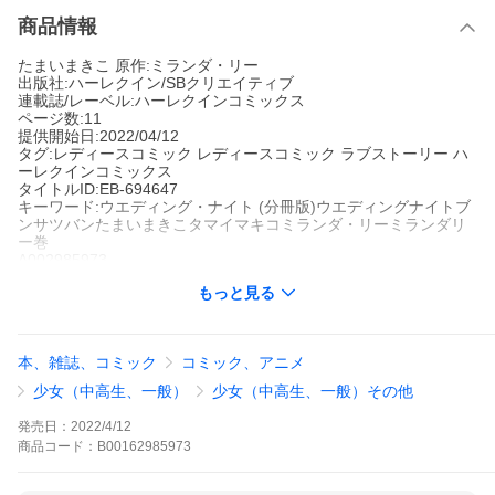
商品情報
たまいまきこ 原作:ミランダ・リー
出版社:ハーレクイン/SBクリエイティブ
連載誌/レーベル:ハーレクインコミックス
ページ数:11
提供開始日:2022/04/12
タグ:レディースコミック レディースコミック ラブストーリー ハ
ーレクインコミックス
タイトルID:EB-694647
キーワード:ウエディング・ナイト (分冊版)ウエディングナイトブ
ンサツバンたまいまきこタマイマキコミランダ・リーミランダリ
ー巻
A002985973
※当ストアの商品は、アプリでは購入できません。
もっと見る
たまいまきこ
ミランダ・リー
ハーレクイン/SBクリエイティブ
ハーレクインコミックス
レディースコミック
レディースコミック ラブストーリー
ハーレ
本、雑誌、コミック
コミック、アニメ
クインコミックス
フィオーナはシドニーの人気ウエディングコーディネーター。あ
少女（中高生、一般）
少女（中高生、一般）その他
る日、大富豪のキャスリンから息子の結婚式を演出してほしいと
頼まれた。が、息子フィリップとは10年前に結婚していたフィオ
発売日：
2022/4/12
ーナの元夫。なのにキャスリンは目の前のフィオーナが元嫁だと
商品
コード：
B00162985973
気づきもしないのだ。複雑な思いを抱えながらも仕事をひき受け
たフィオーナだが、打ち合わせに現れたフィリップは彼女にすぐ
に気づき、冷たく言い放った。「なんのまねだ? そんな芝居はす