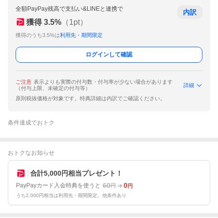
全額PayPay残高で支払い&LINEと連携で
内訳
獲得
3.5
%
（
1
pt）
獲得のうち3.5%は
利用先・期間限定
ログインして確認
ご注意
表示よりも実際の付与数・付与率が少ない場合があります
詳細
（付与上限、未確定の付与等）
原則税抜価格が対象です。特典詳細は内訳でご確認ください。
条件達成でおトク
おトクなお知らせ
合計5,000円相当プレゼント！
60
0
PayPayカード入会特典を使うと
円
円
うち2,000円相当は利用先・期間限定。他条件あり