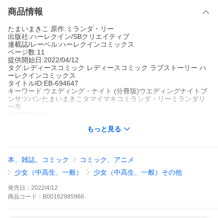
商品情報
たまいまきこ 原作:ミランダ・リー
出版社:ハーレクイン/SBクリエイティブ
連載誌/レーベル:ハーレクインコミックス
ページ数:11
提供開始日:2022/04/12
タグ:レディースコミック レディースコミック ラブストーリー ハ
ーレクインコミックス
タイトルID:EB-694647
キーワード:ウエディング・ナイト (分冊版)ウエディングナイトブ
ンサツバンたまいまきこタマイマキコミランダ・リーミランダリ
ー巻
A002985966
※当ストアの商品は、アプリでは購入できません。
もっと見る
たまいまきこ
ミランダ・リー
ハーレクイン/SBクリエイティブ
ハーレクインコミックス
レディースコミック
レディースコミック ラブストーリー
ハーレ
本、雑誌、コミック
コミック、アニメ
クインコミックス
フィオーナはシドニーの人気ウエディングコーディネーター。あ
少女（中高生、一般）
少女（中高生、一般）その他
る日、大富豪のキャスリンから息子の結婚式を演出してほしいと
頼まれた。が、息子フィリップとは10年前に結婚していたフィオ
発売日：
2022/4/12
ーナの元夫。なのにキャスリンは目の前のフィオーナが元嫁だと
商品
コード：
B00162985966
気づきもしないのだ。複雑な思いを抱えながらも仕事をひき受け
たフィオーナだが、打ち合わせに現れたフィリップは彼女にすぐ
に気づき、冷たく言い放った。「なんのまねだ? そんな芝居はす