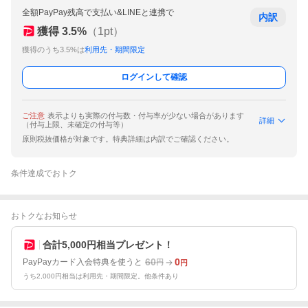
全額PayPay残高で支払い&LINEと連携で
内訳
獲得
3.5
%
（
1
pt）
獲得のうち3.5%は
利用先・期間限定
ログインして確認
ご注意
表示よりも実際の付与数・付与率が少ない場合があります
詳細
（付与上限、未確定の付与等）
原則税抜価格が対象です。特典詳細は内訳でご確認ください。
条件達成でおトク
おトクなお知らせ
合計5,000円相当プレゼント！
60
0
PayPayカード入会特典を使うと
円
円
うち2,000円相当は利用先・期間限定。他条件あり