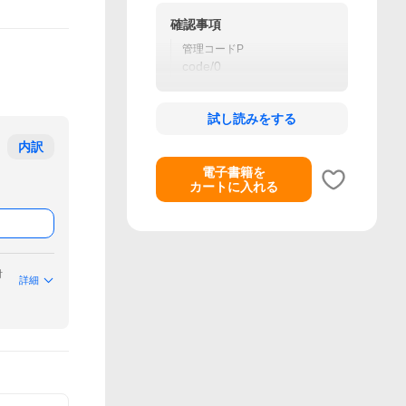
確認事項
管理コードP
code/0
試し読みをする
内訳
電子書籍を
カートに入れる
付
詳細