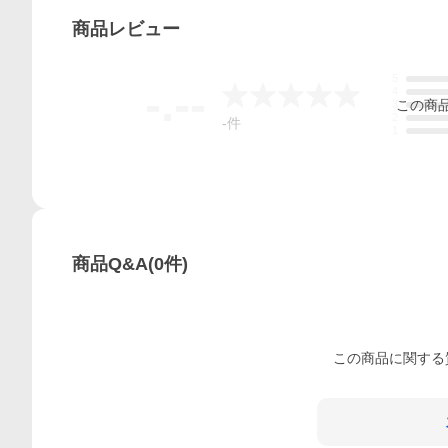
商品
レビュー
5
-.--
4
この
商
3
2
-
件
1
商品Q&A
(
0
件)
この
商品
に関する