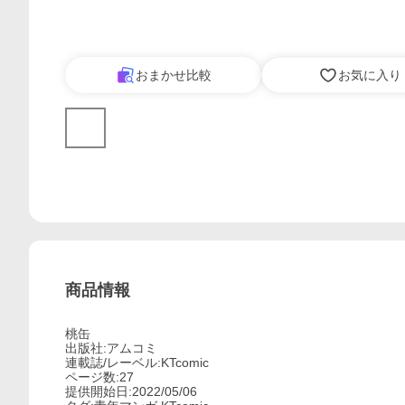
おまかせ比較
お気に入り
商品情報
桃缶
出版社:アムコミ
連載誌/レーベル:KTcomic
ページ数:27
提供開始日:2022/05/06