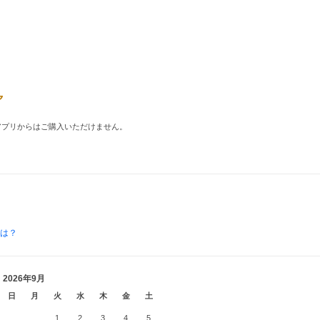
品はアプリからはご購入いただけません。
とは？
2026年9月
日
月
火
水
木
金
土
1
2
3
4
5