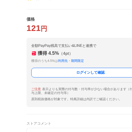
価格
121
円
全額PayPay残高で支払い&LINEと連携で
獲得
4.5
%
（
4
pt）
獲得のうち4.5%は
利用先・期間限定
ログインして確認
ご注意
表示よりも実際の付与数・付与率が少ない場合があります（
与上限、未確定の付与等）
原則税抜価格が対象です。特典詳細は内訳でご確認ください。
ストアコメント