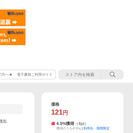
の方へ★ 電子書籍ご利用ガイド
価格
121
円
桃缶
4.5
%獲得
（
4
pt）
獲得のうち4.5%は
利用先・期間限定