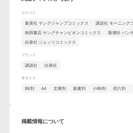
カテゴリ
集英社 ヤングジャンプコミックス
講談社 モーニング
秋田書店 ヤングチャンピオンコミックス
新潮社 バン
白泉社 ジェッツコミックス
ブランド
講談社
白泉社
本サイズ
B6判
A4
文庫判
新書判
小B6判
四六判
掲載情報について