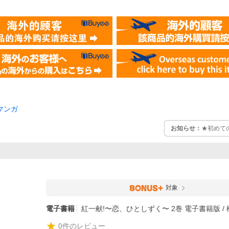
マンガ
お知らせ：
★初めて
対象
電子書籍
紅一献!〜恋、ひとしずく〜 2巻 電子書籍版 / 
0
件のレビュー