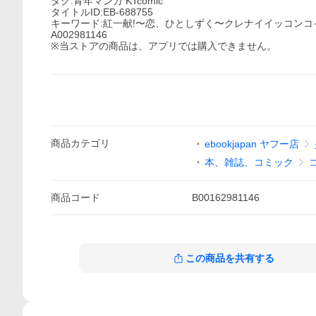
タグ:青年マンガ KTcomic
タイトルID:EB-688755
キーワード:紅一献!〜恋、ひとしずく〜クレナイイッコン
A002981146
※当ストアの商品は、アプリでは購入できません。
商品
カテゴリ
ebookjapan ヤフー店
本、雑誌、コミック
商品
コード
B00162981146
この商品を共有する