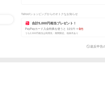
Yahoo!ショッピングからのオトクなお知らせ
合計5,000円相当プレゼント！
121
0
PayPayカード入会特典を使うと
円
円
うち2,000円相当は利用先・期間限定。他条件あり
違反申告