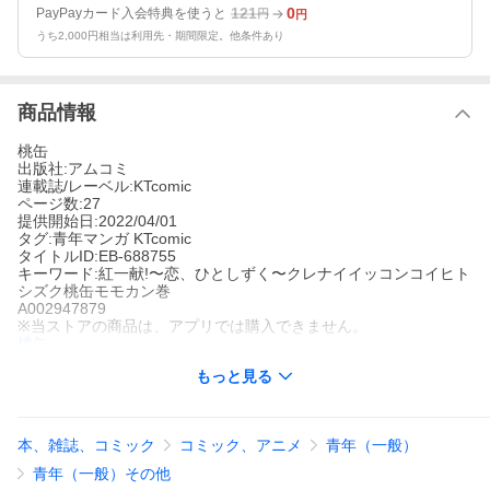
121
0
PayPayカード入会特典を使うと
円
円
うち2,000円相当は利用先・期間限定。他条件あり
商品情報
桃缶
出版社:アムコミ
連載誌/レーベル:KTcomic
ページ数:27
提供開始日:2022/04/01
タグ:青年マンガ KTcomic
タイトルID:EB-688755
キーワード:紅一献!〜恋、ひとしずく〜クレナイイッコンコイヒト
シズク桃缶モモカン巻
A002947879
※当ストアの商品は、アプリでは購入できません。
桃缶
アムコミ
もっと見る
KTcomic
青年マンガ
KTcomic
その「一粒」「一滴」には熱い魂が宿っている!大手コンサルティ
ング会社のバリキャリから一転、地元の秋田で個人コンサルを始
本、雑誌、コミック
コミック、アニメ
青年（一般）
めるも上手く行かない主人公・紅(べに)は、祖父のツテで今にも潰
れそうな酒蔵の再建をすることになる。初めは日本酒に興味なん
青年（一般）その他
て無く、しかも酒蔵の杜氏である元同級生・コウジは経営の