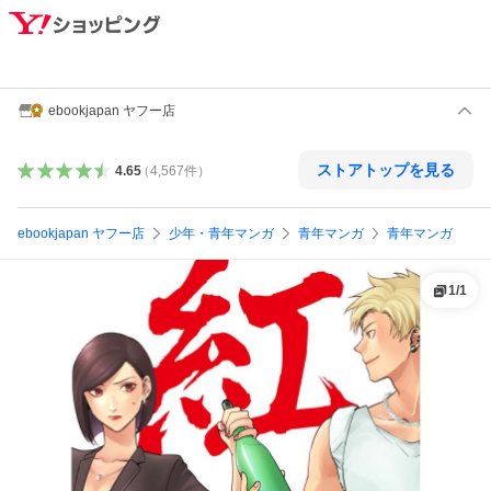
ebookjapan ヤフー店
ストアトップを見る
4.65
（
4,567
件
）
ebookjapan ヤフー店
少年・青年マンガ
青年マンガ
青年マンガ
1
/
1