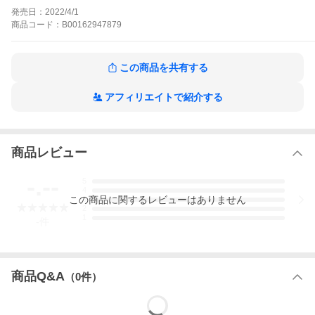
「け」の字も知らないようなポンコツぶり!こんなのなんの勝算も
発売日：
2022/4/1
ない…。そう思っていた紅だが、酒造りに向き合っていく中でだ
商品
コード：
B00162947879
んだんとやる気に火が付き―。ついに、コウジの長年の「夢」で
ある、とある製造困難な日本酒づくりに挑む決意を固めて再建に
乗り出していく…!
紅一献!〜恋、ひとしずく〜の作品をもっと見る
この商品を共有する
アフィリエイトで紹介する
商品レビュー
-.--
5
4
この
商品
に関するレビューはありません
3
2
1
-
件
商品Q&A
（
0
件）