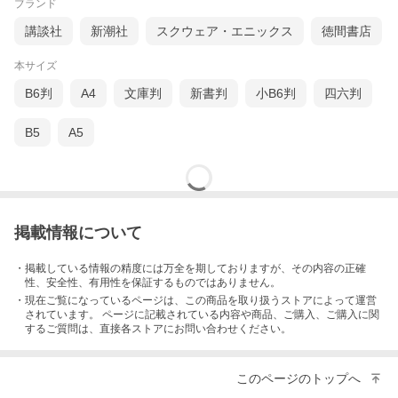
ブランド
講談社
新潮社
スクウェア・エニックス
徳間書店
本サイズ
B6判
A4
文庫判
新書判
小B6判
四六判
B5
A5
掲載情報について
・掲載している情報の精度には万全を期しておりますが、その内容の正確
性、安全性、有用性を保証するものではありません。
・現在ご覧になっているページは、この
商品
を取り扱うストアによって運営
されています。 ページに記載されている内容
や商品、ご購入
、ご購入に関
するご質問は、直接各ストアにお問い合わせください。
このページのトップへ