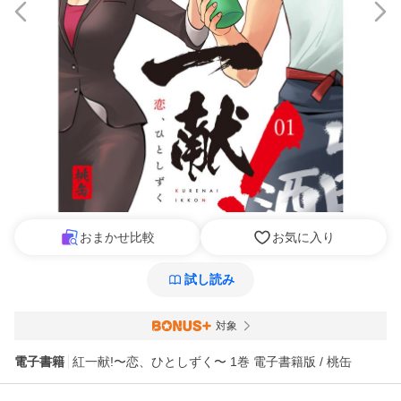
おまかせ比較
お気に入り
試し読み
対象
電子書籍
紅一献!〜恋、ひとしずく〜 1巻 電子書籍版 / 桃缶