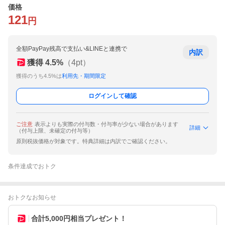
価格
121
円
全額PayPay残高で支払い&LINEと連携で
内訳
獲得
4.5
%
（
4
pt）
獲得のうち4.5%は
利用先・期間限定
ログインして確認
ご注意
表示よりも実際の付与数・付与率が少ない場合があります
詳細
（付与上限、未確定の付与等）
原則税抜価格が対象です。特典詳細は内訳でご確認ください。
条件達成でおトク
おトクなお知らせ
合計5,000円相当プレゼント！