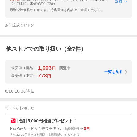
詳細
（付与上限、未確定の付与等）
原則税抜価格が対象です。特典詳細は内訳でご確認ください。
条件達成でおトク
他ストアでの取り扱い（全
7
件）
1,003
最安値
（新品）
閲覧中
円
一覧を見る
778
最安値
（中古）
円
8/10 18:00
時点
おトクなお知らせ
合計5,000円相当プレゼント！
1,003
0
PayPayカード入会特典を使うと
円
円
うち2,000円相当は利用先・期間限定。他条件あり