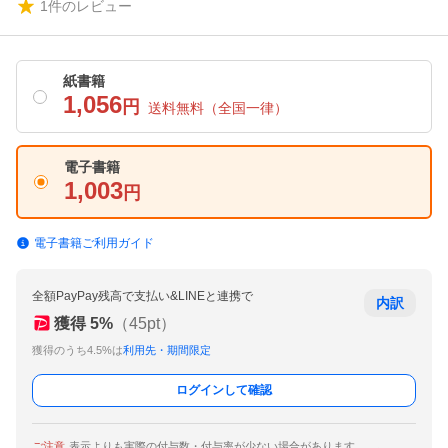
1
件のレビュー
紙書籍
1,056
円
送料無料
（全国一律）
電子書籍
1,003
円
電子書籍ご利用ガイド
全額PayPay残高で支払い&LINEと連携で
内訳
獲得
5
%
（
45
pt）
獲得のうち4.5%は
利用先・期間限定
ログインして確認
ご注意
表示よりも実際の付与数・付与率が少ない場合があります