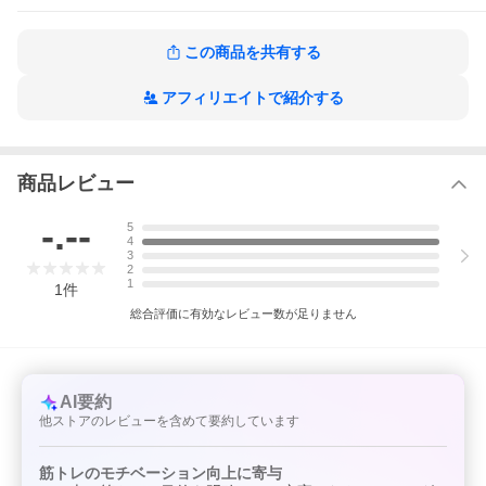
筋も同時に鍛えられる腹筋運動・シットアップのほうがおすすめ
だ。わかりやすいイラストと解説が、筋トレ効果を最大限にアッ
プする!●「腰痛解消のために腹筋をつける」は大間違い●なぜ腕の
この商品を共有する
太いピッチャーは少ないのか●「ケツで押し込め! 」が下半身トレ
ーニングの基本●30回以上できるトレーニングは時間の無駄●腹筋
トレではおなかの脂肪は1グラムも減らない●階段は尻を使って上
アフィリエイトで紹介する
れば疲れにくい
ロジカル筋トレ 超合理的に体を変えるの作品をもっと見る
商品レビュー
-.--
5
4
3
2
1
1
件
総合評価に有効なレビュー数が足りません
AI要約
他ストアのレビューを含めて要約しています
筋トレのモチベーション向上に寄与