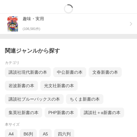
趣味・実用
(
106,581
件)
関連ジャンルから探す
カテゴリ
講談社現代新書の本
中公新書の本
文春新書の本
岩波新書の本
光文社新書の本
講談社ブルーバックスの本
ちくま新書の本
集英社新書の本
PHP新書の本
講談社＋α新書の本
本サイズ
A4
B6判
A5
四六判