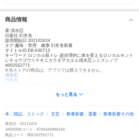
商品情報
著:清水忍
出版社:幻冬舎
提供開始日:2021/03/24
タグ:趣味・実用 健康 幻冬舎新書
タイトルID:EB-630713
キーワード:ロジカル筋トレ 超合理的に体を変えるロジカルキント
レチョウゴウリテキニカラダヲカエル清水忍シミズシノブ
A002552771
※当ストアの商品は、アプリでは購入できません。
清水忍
幻冬舎
趣味・実用 健康
幻冬舎新書
シアトル・マリナーズ 菊池雄星投手 推薦「清水さんの理論とトレ
もっと見る
ーニング法を、高校時代の自分に教えてあげたい! 」なぜここを鍛
えるのか、なぜこのフォームか――あなたは目的に合致したフォ
ームや回数を論理的に考えてトレーニングしているか。指導者や
トレーナーに「こうしなさい」と言われたことを、その理由につ
本、雑誌、コミック
文芸
教養新書、選書
教養新書その他
いて考えず、理解もせず実行しているのでは非常にもったいな
い。たとえば腹筋運動でへそをのぞき込むように上体を起こす人
発売日：
2021/3/24
は、肝心の腹直筋を使えていない。あごを引きすぎず、頭と背中
のラインを一直線にして上体を起こせば、筋肉によりフォーカス
JAN/ISBNコード：
9784344986169
できる。さらに効果を上げたいなら、腹直筋だけではなく、腸腰
商品
コード：
B00162552771