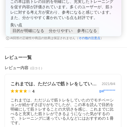
この本は筋トレの目的を明確にし、充実したトレーニング
を促す内容が評価されています。多くのユーザーが、筋ト
レに対する考え方が変わり、参考になると感じています。
また、分かりやすく書かれている点も好評です。
良い点
目的が明確になる
分かりやすい
参考になる
その他の注意点
AI回答の正確性や商品の効果は保証されません（
）
レビュー一覧
レビュー内容
（口コミ）
これまでは、ただジムで筋トレをしていた…
2021/9/4
4
gat********
これまでは、ただジムで筋トレをしていたのでモチベーシ
ョンが続かずさぼりがちでしたが、この本を読んで目的を
明確にして筋トレすることの大切さを感じ、これまでに比
べると充実した筋トレができるようになった気がするの
で、トレーニングに迷っている人などにはおすすめの１冊
です。