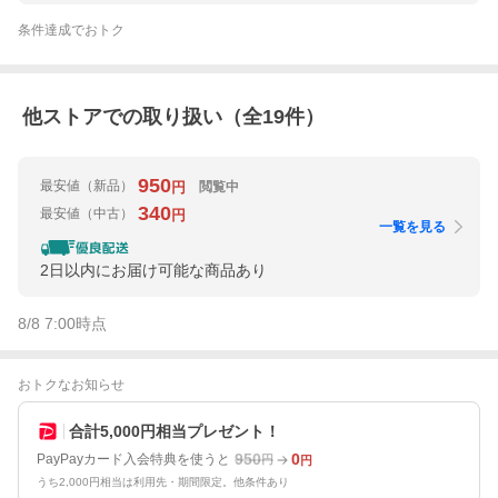
条件達成でおトク
他ストアでの取り扱い（全
19
件）
950
最安値
（新品）
閲覧中
円
340
最安値
（中古）
円
一覧を見る
2日以内にお届け可能な商品あり
8/8 7:00
時点
おトクなお知らせ
合計5,000円相当プレゼント！
950
0
PayPayカード入会特典を使うと
円
円
うち2,000円相当は利用先・期間限定。他条件あり