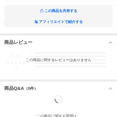
れ、ある時は、しんみりと感じさせてくれるなど、石は奥深いも
のです。様々な国や時代を舞台にした、エキゾチックで不思議な
この商品を共有する
お話が6話。充実の短篇集!
秘密に満ちた魔石館の作品をもっと見る
アフィリエイトで紹介する
商品レビュー
-.--
5
4
この
商品
に関するレビューはありません
3
2
1
-
件
商品Q&A
（
0
件）
この
商品
に関する質問は、