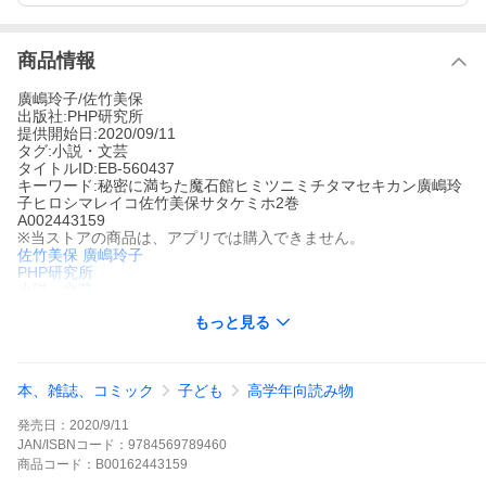
商品情報
廣嶋玲子/佐竹美保
出版社:PHP研究所
提供開始日:2020/09/11
タグ:小説・文芸
タイトルID:EB-560437
キーワード:秘密に満ちた魔石館ヒミツニミチタマセキカン廣嶋玲
子ヒロシマレイコ佐竹美保サタケミホ2巻
A002443159
※当ストアの商品は、アプリでは購入できません。
佐竹美保
廣嶋玲子
PHP研究所
小説・文芸
石はすばらしいものです。美しく、神秘的で、魅力と秘密にあふ
もっと見る
れています。そんな石たちの語る6つの物語に、ゆっくりと耳をか
たむけていってくださいませ。魔石館に横たわる6つの石。 ★ラ
ピスラズリ――心からえがきたいと思える絵を完成させた、画家
の弟子ホセは……。 ★琥珀――妖精にとりつかれたいとこを助け
本、雑誌、コミック
子ども
高学年向読み物
るために、イーファは……。 ★トパーズ――老人の忠告を聞かず
に、たくさんの宝石を手に入れたイシャンは……。 ★翡翠――富
発売日：
2020/9/11
のために生贄をささげていた一族。秘密をしった青飛は……。 ★
黒真珠――惚れた女性にふさわしい宝石を見つけたアンリだ
JAN/ISBNコード：
9784569789460
が……。 ★ダイヤモンド――人間の強い欲望によって、つねに争
商品
コード：
B00162443159
いのもととなってしまう宝石……。ある時は、どきりとさせら