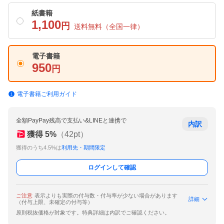
紙書籍
1,100
円
送料無料
（全国一律）
電子書籍
950
円
電子書籍ご利用ガイド
全額PayPay残高で支払い&LINEと連携で
内訳
獲得
5
%
（
42
pt）
獲得のうち4.5%は
利用先・期間限定
ログインして確認
ご注意
表示よりも実際の付与数・付与率が少ない場合があります
詳細
（付与上限、未確定の付与等）
原則税抜価格が対象です。特典詳細は内訳でご確認ください。