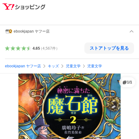
ebookjapan ヤフー店
ストアトップを見る
4.65
（
4,567
件
）
ebookjapan ヤフー店
キッズ
児童文学
児童文学
1
/
1