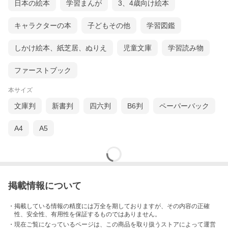
日本の絵本
学習まんが
3、4歳向け絵本
キャラクターの本
子どもその他
学習図鑑
しかけ絵本、紙芝居、ぬりえ
児童文庫
学習読み物
ファーストブック
本サイズ
文庫判
新書判
四六判
B6判
ペーパーバック
A4
A5
掲載情報について
・掲載している情報の精度には万全を期しておりますが、その内容の正確
性、安全性、有用性を保証するものではありません。
・現在ご覧になっているページは、この
商品
を取り扱うストアによって運営