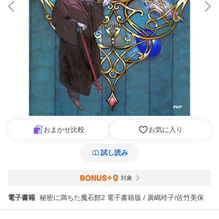
おまかせ比較
お気に入り
試し読み
対象
電子書籍
秘密に満ちた魔石館2 電子書籍版 / 廣嶋玲子/佐竹美保