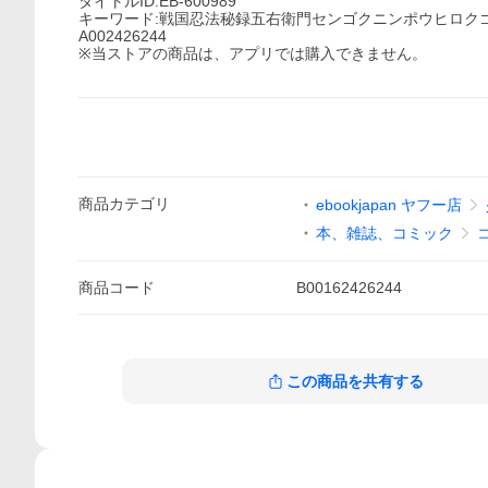
タイトルID:EB-600989
キーワード:戦国忍法秘録五右衛門センゴクニンポウヒロク
A002426244
※当ストアの商品は、アプリでは購入できません。
商品
カテゴリ
ebookjapan ヤフー店
本、雑誌、コミック
商品
コード
B00162426244
この商品を共有する