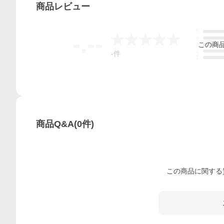
商品
レビュー
5
-.--
4
この
商
3
2
-
件
1
商品Q&A
(
0
件)
この
商品
に関する