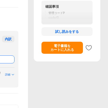
確認事項
管理コードP
code/0
試し読みをする
内訳
電子書籍を
カートに入れる
付
詳細