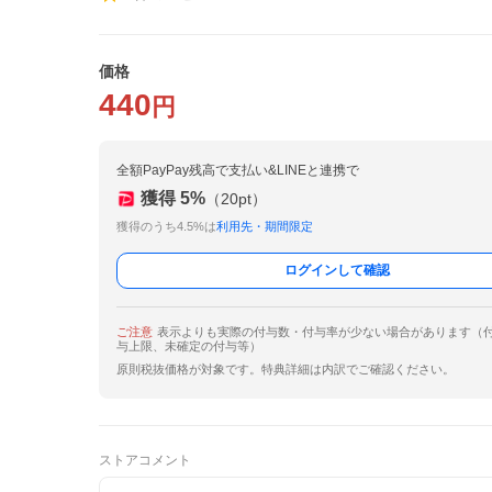
価格
440
円
全額PayPay残高で支払い&LINEと連携で
獲得
5
%
（
20
pt）
獲得のうち4.5%は
利用先・期間限定
ログインして確認
ご注意
表示よりも実際の付与数・付与率が少ない場合があります（
与上限、未確定の付与等）
原則税抜価格が対象です。特典詳細は内訳でご確認ください。
ストアコメント