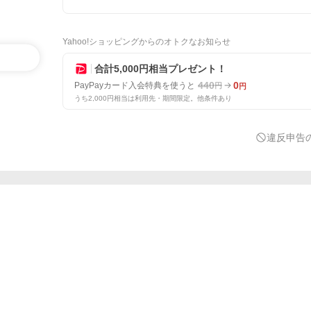
Yahoo!ショッピングからのオトクなお知らせ
合計5,000円相当プレゼント！
440
0
PayPayカード入会特典を使うと
円
円
うち2,000円相当は利用先・期間限定。他条件あり
違反申告