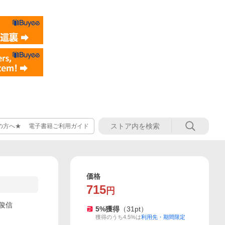
の方へ★ 電子書籍ご利用ガイド
価格
715
円
名俊信
5
%獲得
（
31
pt）
獲得のうち4.5%は
利用先・期間限定