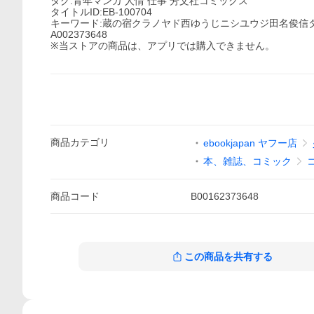
タグ:青年マンガ 人情 仕事 芳文社コミックス
タイトルID:EB-100704
キーワード:蔵の宿クラノヤド西ゆうじニシユウジ田名俊信
A002373648
※当ストアの商品は、アプリでは購入できません。
商品
カテゴリ
ebookjapan ヤフー店
本、雑誌、コミック
商品
コード
B00162373648
この商品を共有する