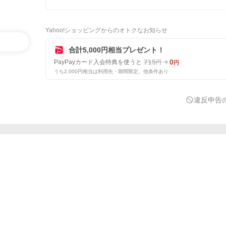
Yahoo!ショッピングからのオトクなお知らせ
合計5,000円相当プレゼント！
715
0
PayPayカード入会特典を使うと
円
円
うち2,000円相当は利用先・期間限定。他条件あり
違反申告