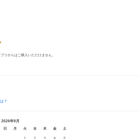
品はアプリからはご購入いただけません。
とは？
2026年9月
日
月
火
水
木
金
土
1
2
3
4
5