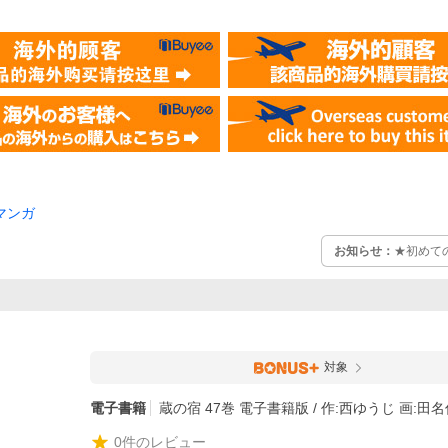
マンガ
お知らせ：
★初めて
対象
電子書籍
蔵の宿 47巻 電子書籍版 / 作:西ゆうじ 画:田
0
件のレビュー