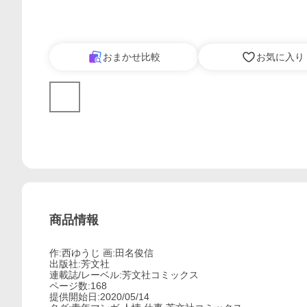
おまかせ比較
お気に入り
商品情報
作:西ゆうじ 画:田名俊信
出版社:芳文社
連載誌/レーベル:芳文社コミックス
ページ数:168
提供開始日:2020/05/14