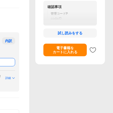
確認事項
管理コードP
code/0
試し読みをする
内訳
電子書籍を
カートに入れる
付
詳細