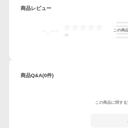
商品
レビュー
5
-.--
4
この
商
3
2
-
件
1
商品Q&A
(
0
件)
この
商品
に関する