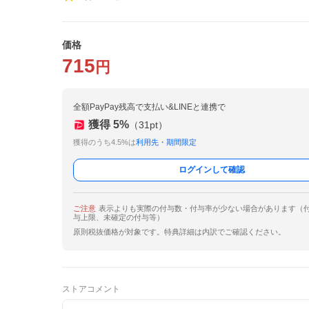
価格
715
円
全額PayPay残高で支払い&LINEと連携で
獲得
5
%
（
31
pt）
獲得のうち4.5%は
利用先・期間限定
ログインして確認
ご注意
表示よりも実際の付与数・付与率が少ない場合があります（
与上限、未確定の付与等）
原則税抜価格が対象です。特典詳細は内訳でご確認ください。
ストアコメント