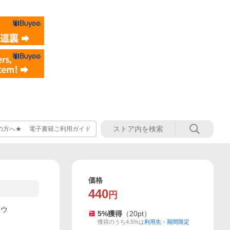
の方へ★ 電子書籍ご利用ガイド
価格
440
円
ロウ
5
%獲得
（
20
pt）
獲得のうち4.5%は
利用先・期間限定