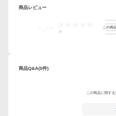
商品
レビュー
5
-.--
4
この
商
3
2
-
件
1
商品Q&A
(
0
件)
この
商品
に関する