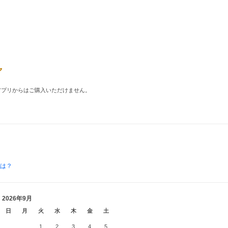
品はアプリからはご購入いただけません。
とは？
2026年9月
日
月
火
水
木
金
土
1
2
3
4
5