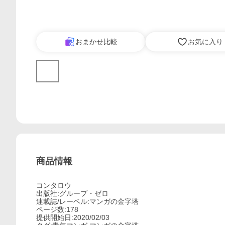
おまかせ比較
お気に入り
商品情報
コンタロウ
出版社:グループ・ゼロ
連載誌/レーベル:マンガの金字塔
ページ数:178
提供開始日:2020/02/03