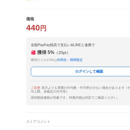
価格
440
円
全額PayPay残高で支払い&LINEと連携で
獲得
5
%
（
20
pt）
獲得のうち4.5%は
利用先・期間限定
ログインして確認
ご注意
表示よりも実際の付与数・付与率が少ない場合があります（
与上限、未確定の付与等）
原則税抜価格が対象です。特典詳細は内訳でご確認ください。
ストアコメント