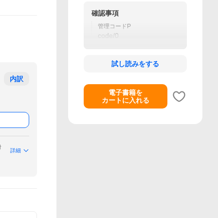
確認事項
管理コードP
code/0
試し読みをする
内訳
電子書籍を
カートに入れる
付
詳細