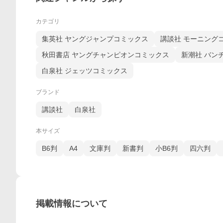
カテゴリ
集英社 ヤングジャンプコミックス
講談社 モーニング
秋田書店 ヤングチャンピオンコミックス
新潮社 バン
白泉社 ジェッツコミックス
ブランド
講談社
白泉社
本サイズ
B6判
A4
文庫判
新書判
小B6判
四六判
掲載情報について