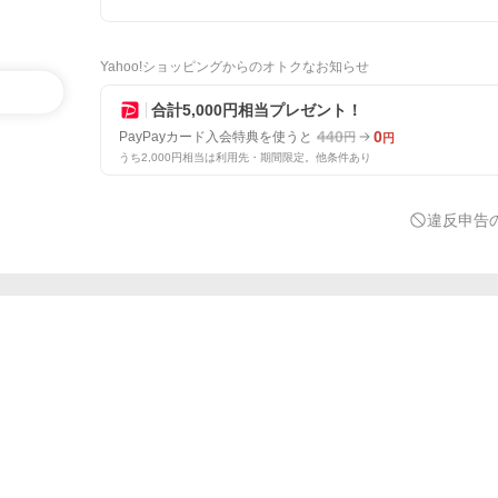
Yahoo!ショッピングからのオトクなお知らせ
合計5,000円相当プレゼント！
440
0
PayPayカード入会特典を使うと
円
円
うち2,000円相当は利用先・期間限定。他条件あり
違反申告