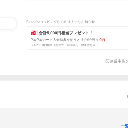
Yahoo!ショッピングからのオトクなお知らせ
合計5,000円相当プレゼント！
1,100
0
PayPayカード入会特典を使うと
円
円
うち2,000円相当は利用先・期間限定。他条件あり
違反申告
一