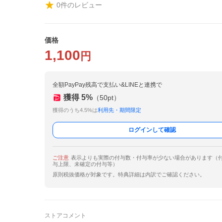
0
件のレビュー
価格
1,100
円
全額PayPay残高で支払い&LINEと連携で
獲得
5
%
（
50
pt）
獲得のうち4.5%は
利用先・期間限定
ログインして確認
ご注意
表示よりも実際の付与数・付与率が少ない場合があります（
与上限、未確定の付与等）
原則税抜価格が対象です。特典詳細は内訳でご確認ください。
ストアコメント