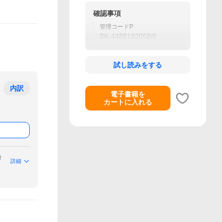
確認事項
管理コードP
BK-4488192068/0
試し読みをする
内訳
電子書籍を
カートに入れる
付
詳細