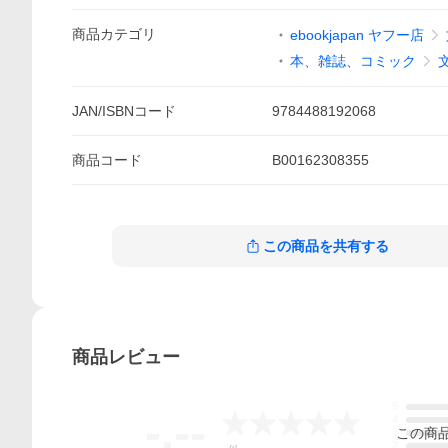
商品
カテゴリ
ebookjapan ヤフー店
本、雑誌、コミック
JAN/ISBNコード
9784488192068
商品
コード
B00162308355
この商品を共有する
商品
レビュー
5
-.--
4
この
商
3
2