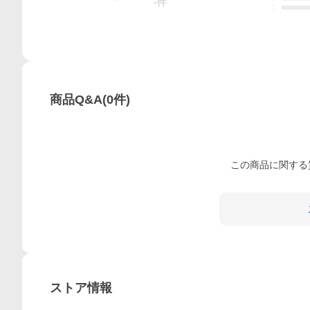
-
件
1
商品Q&A
(
0
件)
この
商品
に関する
ストア情報