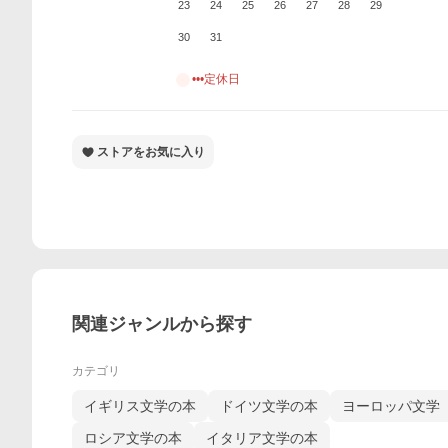
23
24
25
26
27
28
29
30
31
•••定休日
ストアをお気に入り
関連ジャンルから探す
カテゴリ
イギリス文学の本
ドイツ文学の本
ヨーロッパ文学
ロシア文学の本
イタリア文学の本