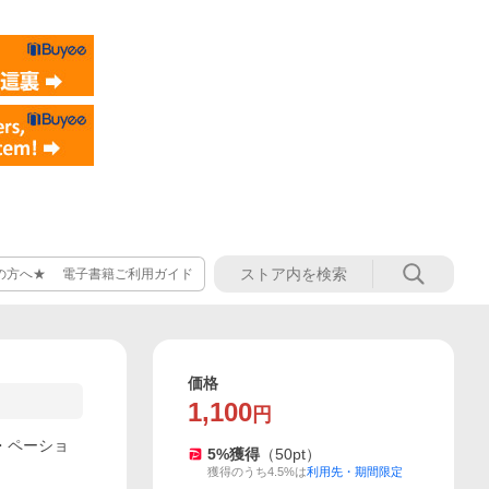
の方へ★ 電子書籍ご利用ガイド
価格
1,100
円
W・ペーショ
5
%獲得
（
50
pt）
獲得のうち4.5%は
利用先・期間限定