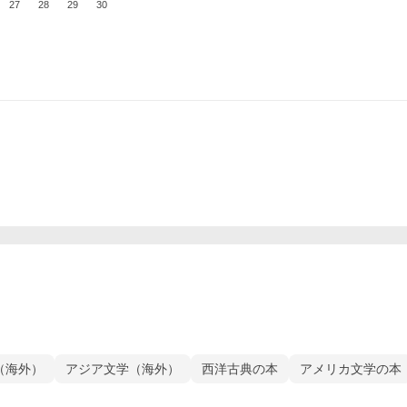
27
28
29
30
（海外）
アジア文学（海外）
西洋古典の本
アメリカ文学の本