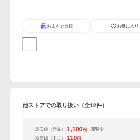
おまかせ比較
お気に入り
他ストアでの取り扱い（全
12
件）
1,100
最安値
（新品）
閲覧中
円
110
最安値
（中古）
円