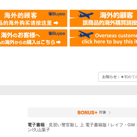
お知らせ：
★初めて
対象
電子書籍
見習い警官殺し 上 電子書籍版 / レイフ・G
ン/久山葉子