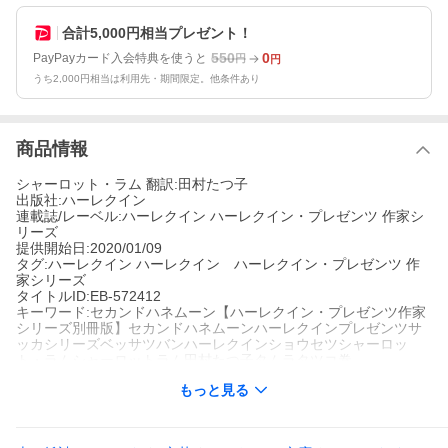
合計5,000円相当プレゼント！
550
0
PayPayカード入会特典を使うと
円
円
うち2,000円相当は利用先・期間限定。他条件あり
商品情報
シャーロット・ラム 翻訳:田村たつ子
出版社:ハーレクイン
連載誌/レーベル:ハーレクイン ハーレクイン・プレゼンツ 作家シ
リーズ
提供開始日:2020/01/09
タグ:ハーレクイン ハーレクイン ハーレクイン・プレゼンツ 作
家シリーズ
タイトルID:EB-572412
キーワード:セカンドハネムーン【ハーレクイン・プレゼンツ作家
シリーズ別冊版】セカンドハネムーンハーレクインプレゼンツサ
ッカシリーズベッサツバンハーレクインショウセツシャーロッ
ト・ラムシャーロットラム田村たつ子タムラタツコ巻
A002297332
もっと見る
※当ストアの商品は、アプリでは購入できません。
田村たつ子
シャーロット・ラム
ハーレクイン
ハーレクイン ハーレクイン・プレゼンツ 作家シリーズ