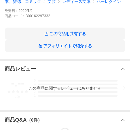
本、雑誌、コミック
文芸
レディース文庫
ハーレクイン
ハーレクイン
ハーレクイン ハーレクイン・プレゼンツ 作家シリ
ーズ
発売日：
2020/1/9
レオニーは会ったこともない親族の住むギリシアへ旅立った。名
門一族に生まれた亡き母が駆け落ち同然で結婚したため、これま
商品
コード：
B00162297332
でレオニーは一族から無視され、相続人からも外されてきた。だ
が、余命わずかの曽祖父が、急に会いたいと言ってきたのだ。彼
女のほかに、またいとこのポール・カプレルも呼ばれていた。少
この商品を共有する
女の頃、レオニーは新聞に載った彼を見て淡い恋心を抱いたもの
だが、今や彼は浮き名を流す傲慢な大富豪となり、一族唯一の相
続人だった。しかし、曽祖父が突然、遺産はレオニーにゆだねる
アフィリエイトで紹介する
と宣言する。呆然とする彼女と激高するポールを見て、さらに訳
知り顔でつけ足した。おまえたち二人が結婚すれば、すべてまる
く収まるじゃないか、と。 ■図らずも二人は結婚することになり
ますが、それは形だけのプラトニックな関係。けれど、そんな愛
なき生活もしだいに熱を帯びはじめ……。稀代の名作家シャーロ
商品レビュー
ット・ラムの“耽美”なロマンス! *本書は、ハーレクイン文庫から既
に配信されている作品のハーレクイン・プレゼンツ作家シリーズ
-.--
5
別冊版となります。 ご購入の際は十分ご注意ください。
4
セカンドハネムーン【ハーレクイン・プレゼンツ作家シリーズ別
この
商品
に関するレビューはありません
3
冊版】の作品をもっと見る
2
1
-
件
商品Q&A
（
0
件）