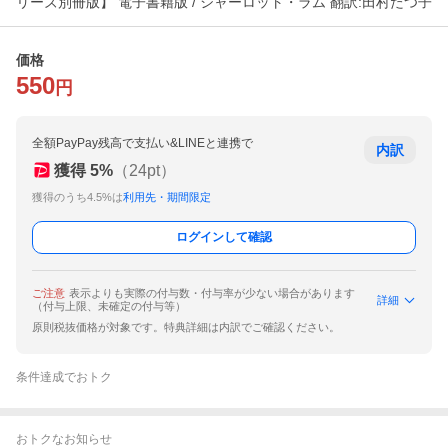
リーズ別冊版】 電子書籍版 / シャーロット・ラム 翻訳:田村たつ子
価格
550
円
全額PayPay残高で支払い&LINEと連携で
内訳
獲得
5
%
（
24
pt）
獲得のうち4.5%は
利用先・期間限定
ログインして確認
ご注意
表示よりも実際の付与数・付与率が少ない場合があります
詳細
（付与上限、未確定の付与等）
原則税抜価格が対象です。特典詳細は内訳でご確認ください。
条件達成でおトク
おトクなお知らせ