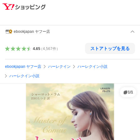
ebookjapan ヤフー店
ストアトップを見る
4.65
（
4,567
件
）
ebookjapan ヤフー店
ハーレクイン
ハーレクイン小説
ハーレクイン小説
1
/
1