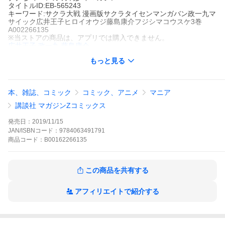
タイトルID:EB-565243
キーワード:サクラ大戦 漫画版サクラタイセンマンガバン政一九マ
サイック広井王子ヒロイオウジ藤島康介フジシマコウスケ3巻
A002266135
※当ストアの商品は、アプリでは購入できません。
広井王子
政一九
藤島康介
講談社
もっと見る
月刊少年マガジン
少年マンガ
月刊少年マガジン
“太正櫻に浪漫の嵐”ゲームにはじまり、アニメ、舞台へとメディア
ミックス展開してきた超人気作を完全コミック化!! 時は太正十二
本、雑誌、コミック
コミック、アニメ
マニア
年。帝国海軍の士官学校を卒業し、大帝国劇場へと赴任した大神
一郎が、歌劇団の個性豊かな6人の乙女たちとともに、帝都の平和
講談社 マガジンZコミックス
を乱す魔に立ち向かう!! 帝国華撃団・花組、出撃!! 第3巻
サクラ大戦 漫画版の作品をもっと見る
発売日：
2019/11/15
JAN/ISBNコード：
9784063491791
商品
コード：
B00162266135
この商品を共有する
アフィリエイトで紹介する