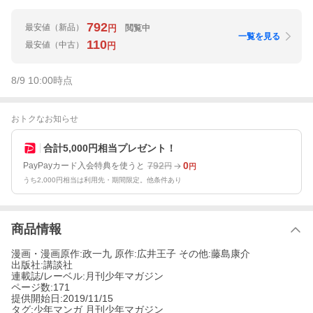
792
最安値
（新品）
閲覧中
円
一覧を見る
110
最安値
（中古）
円
8/9 10:00
時点
おトクなお知らせ
合計5,000円相当プレゼント！
792
0
PayPayカード入会特典を使うと
円
円
うち2,000円相当は利用先・期間限定。他条件あり
商品情報
漫画・漫画原作:政一九 原作:広井王子 その他:藤島康介
出版社:講談社
連載誌/レーベル:月刊少年マガジン
ページ数:171
提供開始日:2019/11/15
タグ:少年マンガ 月刊少年マガジン