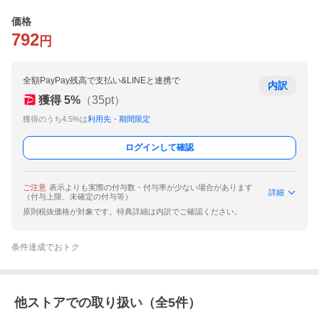
価格
792
円
全額PayPay残高で支払い&LINEと連携で
内訳
獲得
5
%
（
35
pt）
獲得のうち4.5%は
利用先・期間限定
ログインして確認
ご注意
表示よりも実際の付与数・付与率が少ない場合があります
詳細
（付与上限、未確定の付与等）
原則税抜価格が対象です。特典詳細は内訳でご確認ください。
条件達成でおトク
他ストアでの取り扱い（全
5
件）