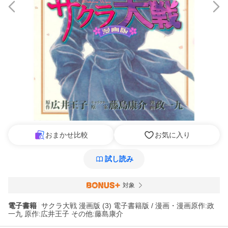
おまかせ比較
お気に入り
試し読み
対象
電子書籍
サクラ大戦 漫画版 (3) 電子書籍版 / 漫画・漫画原作:政
一九 原作:広井王子 その他:藤島康介