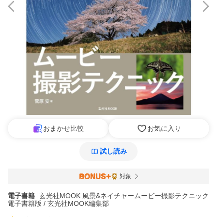
おまかせ比較
お気に入り
試し読み
対象
電子書籍
玄光社MOOK 風景&ネイチャームービー撮影テクニック
電子書籍版 / 玄光社MOOK編集部