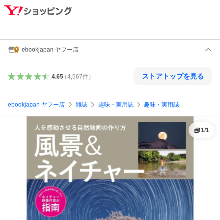
ebookjapan ヤフー店
ストアトップを見る
4.65
（
4,567
件
）
ebookjapan ヤフー店
雑誌
趣味・実用誌
趣味・実用誌
1
/
1