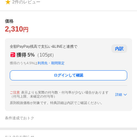
2
件のレビュー
価格
2,310
円
全額PayPay残高で支払い&LINEと連携で
内訳
獲得
5
%
（
105
pt）
獲得のうち4.5%は
利用先・期間限定
ログインして確認
ご注意
表示よりも実際の付与数・付与率が少ない場合があります
詳細
（付与上限、未確定の付与等）
原則税抜価格が対象です。特典詳細は内訳でご確認ください。
条件達成でおトク