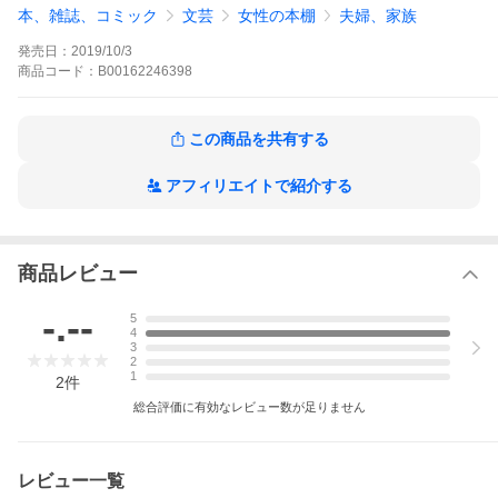
人を感動させる自然動画の作り方 風景・花・野鳥・昆虫といった
本、雑誌、コミック
文芸
女性の本棚
夫婦、家族
ネイチャー映像の世界も動画で発信できたら面白いと思わないだ
ろうか?何をどう撮ったら、人は感動してくれるのか? その手法を
発売日：
2019/10/3
ネイチャー映像作家が指南。 動画作例はこちらから見られます。
→https://videosalon.jp/howto/nature_movie/ ●中表紙●ネイチャー
商品
コード：
B00162246398
ムービーのススメ●目次●第1章 桜でマスターする!花風景のムービ
ー撮影テクニック●第2章 花のムービー撮影テクニック ●第3章 風
景ムービー撮影●第4章 野鳥を撮る 写真から動画へ!野鳥動画を撮
この商品を共有する
って見せるための方法●第5章 昆虫を撮る●奥付●裏表紙
玄光社MOOKの作品をもっと見る
アフィリエイトで紹介する
商品レビュー
-.--
5
4
3
2
1
2
件
総合評価に有効なレビュー数が足りません
レビュー一覧