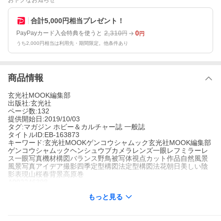
おトクなお知らせ
合計5,000円相当プレゼント！
2,310
0
PayPayカード入会特典を使うと
円
円
うち2,000円相当は利用先・期間限定。他条件あり
商品情報
玄光社MOOK編集部
出版社:玄光社
ページ数:132
提供開始日:2019/10/03
タグ:マガジン ホビー＆カルチャー誌 一般誌
タイトルID:EB-163873
キーワード:玄光社MOOKゲンコウシャムック玄光社MOOK編集部
ゲンコウシャムックヘンシュウブカメラレンズ一眼レフミラーレ
ス一眼写真機材構図バランス野鳥被写体視点カット作品自然風景
風景写真アイデア撮影四季定型構図法定型構図法花朝日美しい陰
影表現山桜春背景高原巻
A002246398
※当ストアの商品は、アプリでは購入できません。
もっと見る
玄光社MOOK編集部
玄光社
マガジン
ホビー＆カルチャー誌
一般誌