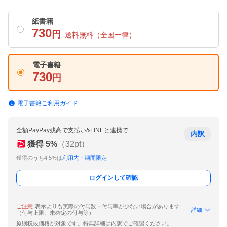
紙書籍
730
円
送料無料
（全国一律）
電子書籍
730
円
電子書籍ご利用ガイド
全額PayPay残高で支払い&LINEと連携で
内訳
獲得
5
%
（
32
pt）
獲得のうち4.5%は
利用先・期間限定
ログインして確認
ご注意
表示よりも実際の付与数・付与率が少ない場合があります
詳細
（付与上限、未確定の付与等）
原則税抜価格が対象です。特典詳細は内訳でご確認ください。