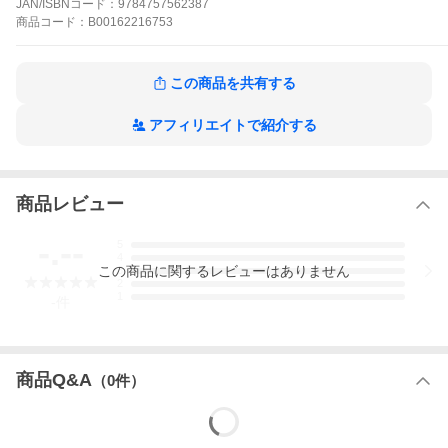
JAN/ISBNコード：
9784757562387
商品
コード：
B00162216753
この商品を共有する
アフィリエイトで紹介する
商品レビュー
-.--
5
4
この
商品
に関するレビューはありません
3
2
1
-
件
商品Q&A
（
0
件）