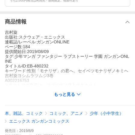
うち2,000円相当は利用先・期間限定。他条件あり
商品情報
吉村旋
出版社:スクウェア・エニックス
連載誌/レーベル:ガンガンONLINE
ページ数:184
提供開始日:2019/08/09
タグ:少年マンガ ファンタジー ラブストーリー 学園 ガンガンONL
INE
タイトルID:EB-480232
キーワード:性別「モナリザ」の君へ。セイベツモナリザノキミヘ
吉村旋ヨシムラツムジ3巻
A002216753
※当ストアの商品は、アプリでは購入できません。
吉村旋
もっと見る
スクウェア・エニックス
ガンガンONLINE
少年マンガ
ファンタジー
ラブストーリー
学園
ガンガンONLINE
変わることがないと思っていた景色が違って見えるのは、周りが
本、雑誌、コミック
コミック、アニメ
少年（小中学生）
変わったのか、それとも自分が変わってしまったのか。でも、な
んだかそれが気持ち悪いようで心地よくもあって…。※こちらの
エニックス ガンガンコミックス
商品には、巻末にデジタル版限定特典イラストが収録されていま
す。※
発売日：
2019/8/9
性別「モナリザ」の君へ。の作品をもっと見る