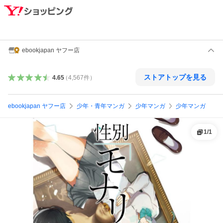
ebookjapan ヤフー店
ストアトップを見る
4.65
（
4,567
件
）
ebookjapan ヤフー店
少年・青年マンガ
少年マンガ
少年マンガ
1
/
1