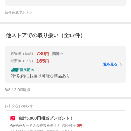
条件達成でおトク
他ストアでの取り扱い（全
17
件）
730
最安値
（新品）
閲覧中
円
165
最安値
（中古）
円
一覧を見る
2日以内にお届け可能な商品あり
8/8 12:00
時点
おトクなお知らせ
合計5,000円相当プレゼント！
730
0
PayPayカード入会特典を使うと
円
円