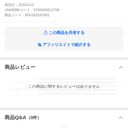
った先は何だか変だぞ―? これぞ平成の青春萌えスポコンまんが!!
発売日：
2018/11/1
キーパー!の作品をもっと見る
JAN/ISBNコード：
9784088612706
商品
コード：
B00162042081
この商品を共有する
アフィリエイトで紹介する
商品レビュー
-.--
5
4
この
商品
に関するレビューはありません
3
2
1
-
件
商品Q&A
（
0
件）