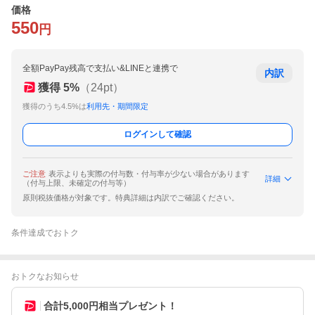
価格
550
円
全額PayPay残高で支払い&LINEと連携で
内訳
獲得
5
%
（
24
pt）
獲得のうち4.5%は
利用先・期間限定
ログインして確認
ご注意
表示よりも実際の付与数・付与率が少ない場合があります
詳細
（付与上限、未確定の付与等）
原則税抜価格が対象です。特典詳細は内訳でご確認ください。
条件達成でおトク
おトクなお知らせ
合計5,000円相当プレゼント！