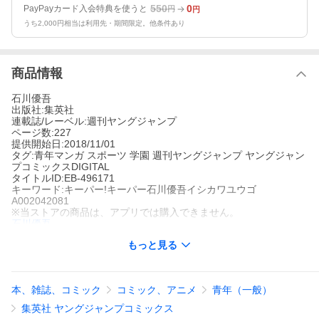
550
0
PayPayカード入会特典を使うと
円
円
うち2,000円相当は利用先・期間限定。他条件あり
商品情報
石川優吾
出版社:集英社
連載誌/レーベル:週刊ヤングジャンプ
ページ数:227
提供開始日:2018/11/01
タグ:青年マンガ スポーツ 学園 週刊ヤングジャンプ ヤングジャン
プコミックスDIGITAL
タイトルID:EB-496171
キーワード:キーパー!キーパー石川優吾イシカワユウゴ
A002042081
※当ストアの商品は、アプリでは購入できません。
石川優吾
集英社
もっと見る
週刊ヤングジャンプ
青年マンガ
スポーツ
学園
週刊ヤングジャンプ
ヤングジャンプコ
ミックスDIGITAL
【不良エリートのヤンキーがサッカー道に挑んだ!】高校生ながら
本、雑誌、コミック
コミック、アニメ
青年（一般）
真面目にわが人生を考え、ゾクを抜けて自分のやり方で「青春」
しようと決めた熱い男・佐竹コースケ。さっそく美人マネージャ
集英社 ヤングジャンプコミックス
ー・吉川さんのいるサッカー部へ入部をもくろんだ! しかし彼が行