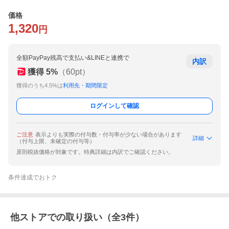
価格
1,320
円
全額PayPay残高で支払い&LINEと連携で
内訳
獲得
5
%
（
60
pt）
獲得のうち4.5%は
利用先・期間限定
ログインして確認
ご注意
表示よりも実際の付与数・付与率が少ない場合があります
詳細
（付与上限、未確定の付与等）
原則税抜価格が対象です。特典詳細は内訳でご確認ください。
条件達成でおトク
他ストアでの取り扱い（全
3
件）