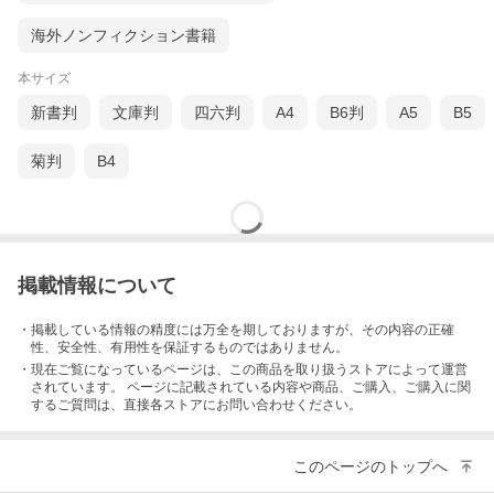
海外ノンフィクション書籍
本サイズ
新書判
文庫判
四六判
A4
B6判
A5
B5
菊判
B4
掲載情報について
・掲載している情報の精度には万全を期しておりますが、その内容の正確
性、安全性、有用性を保証するものではありません。
・現在ご覧になっているページは、この
商品
を取り扱うストアによって運営
されています。 ページに記載されている内容
や商品、ご購入
、ご購入に関
するご質問は、直接各ストアにお問い合わせください。
このページのトップへ