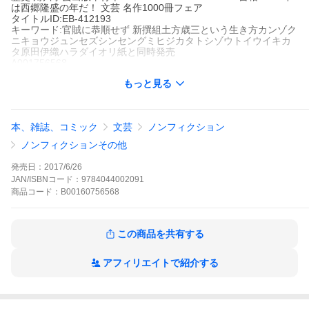
は西郷隆盛の年だ！ 文芸 名作1000冊フェア
タイトルID:EB-412193
キーワード:官賊に恭順せず 新撰組土方歳三という生き方カンゾク
ニキョウジュンセズシンセングミヒジカタトシゾウトイウイキカ
タ原田伊織ハラダイオリ紙と同時発売
A001756568
※当ストアの商品は、アプリでは購入できません。
もっと見る
原田伊織
KADOKAWA
角川学芸出版単行本
趣味・実用 教養・カルチャー
小説・文芸 歴史
専門書 歴
本、雑誌、コミック
文芸
ノンフィクション
史
角川学芸出版単行本
KADOKAWA
KADOKAWA / 書籍
2018年は
西郷隆盛の年だ！
文芸 名作1000冊フェア
ノンフィクションその他
武蔵国多摩郡に生を受け、新選組副長として京都で勇名を轟かし
た土方歳三。鳥羽伏見の敗北後、不屈のリーダー・近藤勇が捕縛
発売日：
2017/6/26
斬首され、天才剣士・沖田総司が肺結核で世を去っても、土方は
JAN/ISBNコード：
9784044002091
新政府軍と戦い続ける。戊辰戦争を最後まで戦い抜き、函館で銃
商品
コード：
B00160756568
弾に斃れるまでの35年の生きざまを佐幕視点で見つめ直す。薩長
の新政府=正義、という図式が取り払われると、時代遅れの殺人集
団として論じられている新選組とそれを率いた土方の実像が浮か
び上がる。
この商品を共有する
官賊に恭順せず 新撰組土方歳三という生き方の作品をもっと見る
アフィリエイトで紹介する