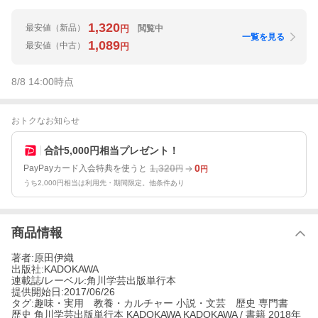
1,320
最安値
（新品）
閲覧中
円
一覧を見る
1,089
最安値
（中古）
円
8/8 14:00
時点
おトクなお知らせ
合計5,000円相当プレゼント！
1,320
0
PayPayカード入会特典を使うと
円
円
うち2,000円相当は利用先・期間限定。他条件あり
商品情報
著者:原田伊織
出版社:KADOKAWA
連載誌/レーベル:角川学芸出版単行本
提供開始日:2017/06/26
タグ:趣味・実用 教養・カルチャー 小説・文芸 歴史 専門書
歴史 角川学芸出版単行本 KADOKAWA KADOKAWA / 書籍 2018年