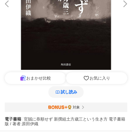
おまかせ比較
お気に入り
試し読み
対象
電子書籍
官賊に恭順せず 新撰組土方歳三という生き方 電子書籍
版 / 著者:原田伊織