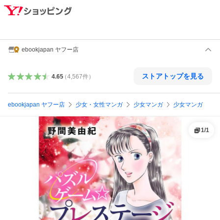
ebookjapan ヤフー店
ストアトップを見る
4.65
（
4,567
件
）
ebookjapan ヤフー店
少女・女性マンガ
少女マンガ
少女マンガ
1
/
1