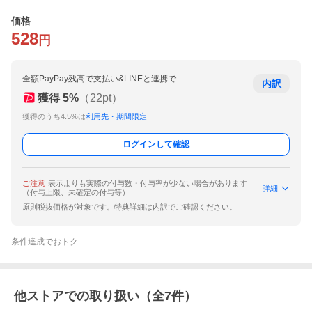
価格
528
円
全額PayPay残高で支払い&LINEと連携で
内訳
獲得
5
%
（
22
pt）
獲得のうち4.5%は
利用先・期間限定
ログインして確認
ご注意
表示よりも実際の付与数・付与率が少ない場合があります
詳細
（付与上限、未確定の付与等）
原則税抜価格が対象です。特典詳細は内訳でご確認ください。
条件達成でおトク
他ストアでの取り扱い（全
7
件）