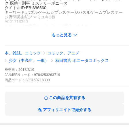
ク 探偵・刑事 ミステリーボニータ
タイトルID:EB-396360
キーワード:パズルゲーム☆プレステージパズルゲームプレステー
ジ野間美由紀ノマミユキ1巻
A001718390
※当ストアの商品は、アプリでは購入できません。
野間美由紀
もっと見る
秋田書店
ミステリーボニータ
少女コミック
少女コミック ミステリー・ホラー
少女コミック 探
偵・刑事
ミステリーボニータ
本、雑誌、コミック
コミック、アニメ
葉蔓高校を卒業し、探偵になるための一環として、様々な資格を
取る香月。そんななか起きる事件に、香月の推理が冴える! ファン
少女（中高生、一般）
秋田書店 ボニータコミックス
おなじみ「専門学校編」がシリーズになって登場!
パズルゲーム☆プレステージの作品をもっと見る
発売日：
2017/2/16
JAN/ISBNコード：
9784253263719
商品
コード：
B00160718390
この商品を共有する
アフィリエイトで紹介する