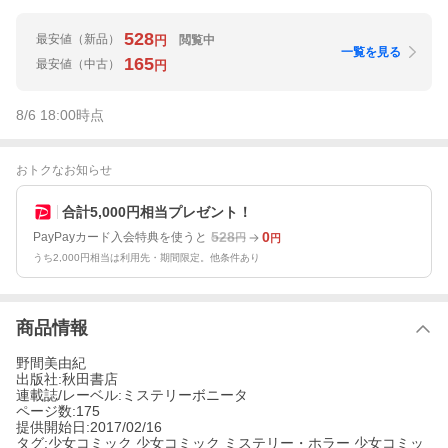
528
最安値
（新品）
閲覧中
円
一覧を見る
165
最安値
（中古）
円
8/6 18:00
時点
おトクなお知らせ
合計5,000円相当プレゼント！
528
0
PayPayカード入会特典を使うと
円
円
うち2,000円相当は利用先・期間限定。他条件あり
商品情報
野間美由紀
出版社:秋田書店
連載誌/レーベル:ミステリーボニータ
ページ数:175
提供開始日:2017/02/16
タグ:少女コミック 少女コミック ミステリー・ホラー 少女コミッ