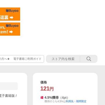
の方へ★ 電子書籍ご利用ガイド
価格
121
円
子書籍版 /
4.5
%獲得
（
4
pt）
獲得のうち4.5%は
利用先・期間限定