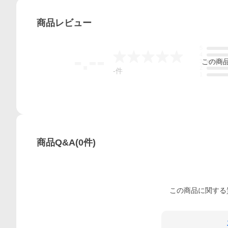
商品
レビュー
5
-.--
4
この
商
3
2
-
件
1
商品Q&A
(
0
件)
この
商品
に関する