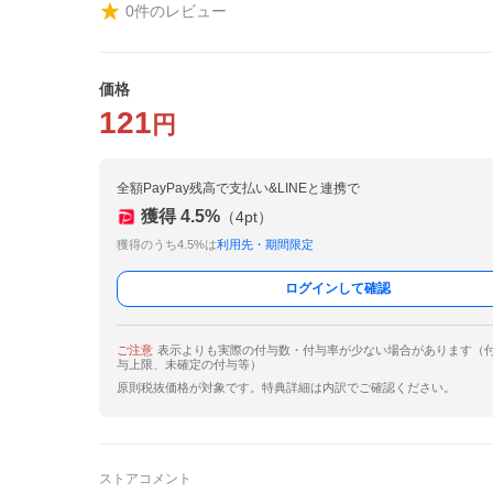
0
件のレビュー
価格
121
円
全額PayPay残高で支払い&LINEと連携で
獲得
4.5
%
（
4
pt）
獲得のうち4.5%は
利用先・期間限定
ログインして確認
ご注意
表示よりも実際の付与数・付与率が少ない場合があります（
与上限、未確定の付与等）
原則税抜価格が対象です。特典詳細は内訳でご確認ください。
ストアコメント