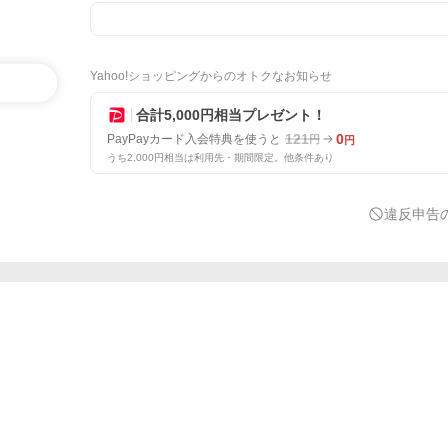
Yahoo!ショッピングからのオトクなお知らせ
合計5,000円相当プレゼント！
121
0
PayPayカード入会特典を使うと
円
円
うち2,000円相当は利用先・期間限定。他条件あり
違反申告