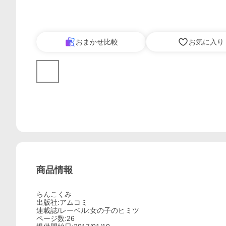
おまかせ比較
お気に入り
商品情報
らんこくみ
出版社:アムコミ
連載誌/レーベル:女の子のヒミツ
ページ数:26