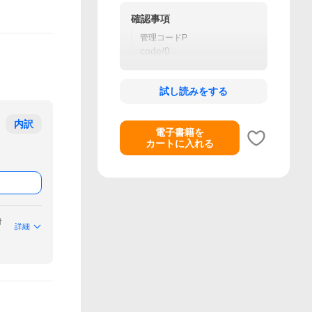
確認事項
管理コードP
code/0
試し読みをする
内訳
電子書籍を
カートに入れる
付
詳細