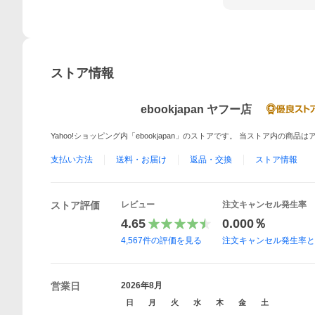
ストア情報
ebookjapan ヤフー店
Yahoo!ショッピング内「ebookjapan」のストアです。 当ストア内の商
支払い方法
送料・お届け
返品・交換
ストア情報
ストア評価
レビュー
注文キャンセル発生率
4.65
0.000％
4,567
件の評価を見る
注文キャンセル発生率
営業日
2026年8月
日
月
火
水
木
金
土