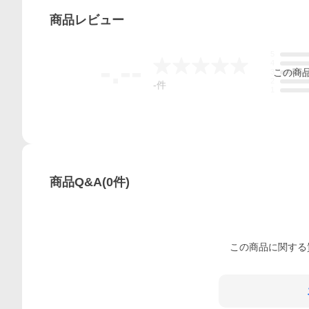
商品
レビュー
5
-.--
4
この
商
3
2
-
件
1
商品Q&A
(
0
件)
この
商品
に関する