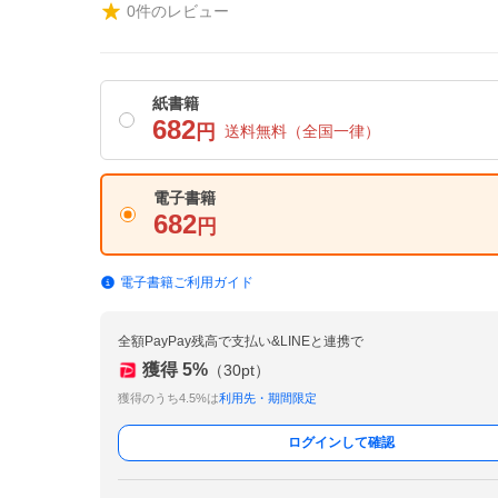
0
件のレビュー
紙書籍
682
円
送料無料
（全国一律）
電子書籍
682
円
電子書籍ご利用ガイド
全額PayPay残高で支払い&LINEと連携で
獲得
5
%
（
30
pt）
獲得のうち4.5%は
利用先・期間限定
ログインして確認