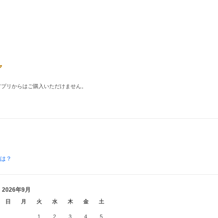
品はアプリからはご購入いただけません。
とは？
2026年9月
日
月
火
水
木
金
土
1
2
3
4
5