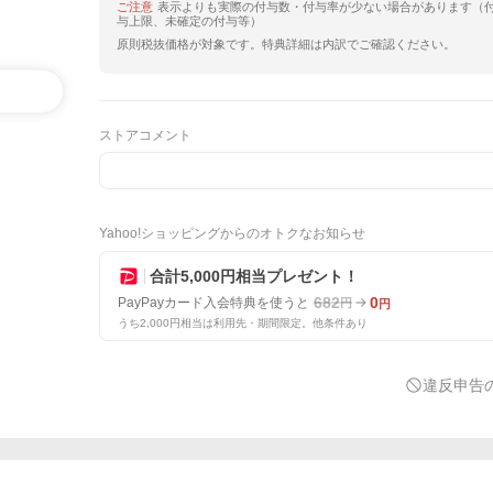
ご注意
表示よりも実際の付与数・付与率が少ない場合があります（
与上限、未確定の付与等）
原則税抜価格が対象です。特典詳細は内訳でご確認ください。
ストアコメント
Yahoo!ショッピングからのオトクなお知らせ
合計5,000円相当プレゼント！
682
0
PayPayカード入会特典を使うと
円
円
うち2,000円相当は利用先・期間限定。他条件あり
違反申告