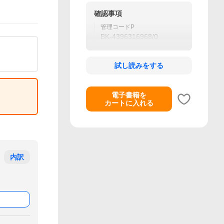
確認事項
管理コードP
BK-4396316968/0
試し読みをする
電子書籍を
カートに入れる
内訳