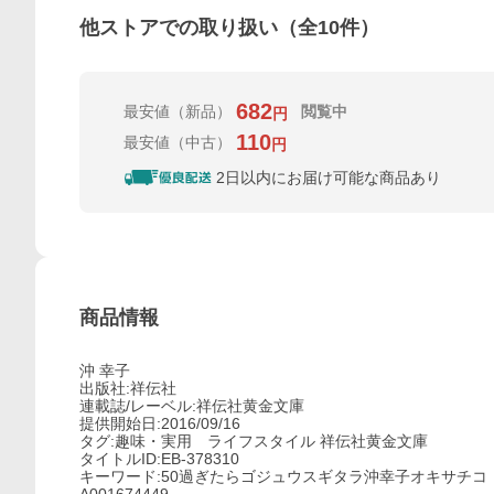
他ストアでの取り扱い（全
10
件）
682
最安値
（新品）
閲覧中
円
110
最安値
（中古）
円
2日以内にお届け可能な商品あり
商品情報
沖 幸子
出版社:祥伝社
連載誌/レーベル:祥伝社黄金文庫
提供開始日:2016/09/16
タグ:趣味・実用 ライフスタイル 祥伝社黄金文庫
タイトルID:EB-378310
キーワード:50過ぎたらゴジュウスギタラ沖幸子オキサチコ