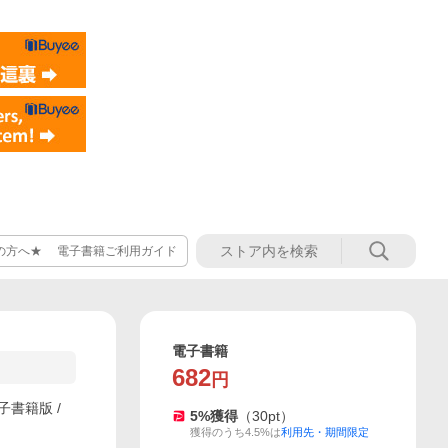
の方へ★ 電子書籍ご利用ガイド
電子書籍
682
円
書籍版 /
5
%獲得
（
30
pt）
獲得のうち4.5%は
利用先・期間限定