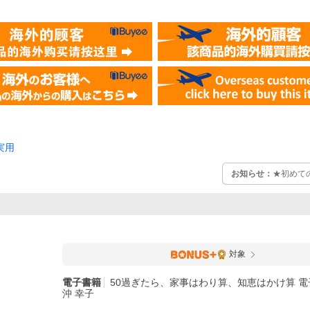
実用
お知らせ：
★初めて
対象
電子書籍
50過ぎたら、家事はわり算、知恵はかけ算 電子
沖 幸子