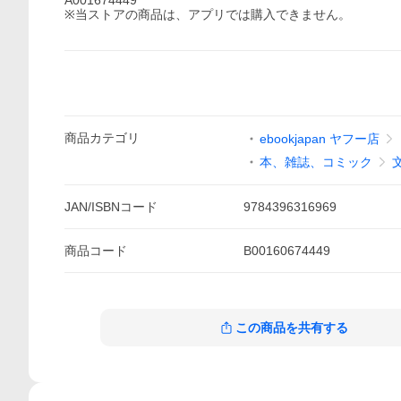
A001674449
※当ストアの商品は、アプリでは購入できません。
商品
カテゴリ
ebookjapan ヤフー店
本、雑誌、コミック
JAN/ISBNコード
9784396316969
商品
コード
B00160674449
この商品を共有する