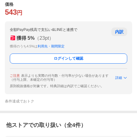
価格
543
円
全額PayPay残高で支払い&LINEと連携で
内訳
獲得
5
%
（
23
pt）
獲得のうち4.5%は
利用先・期間限定
ログインして確認
ご注意
表示よりも実際の付与数・付与率が少ない場合があります
詳細
（付与上限、未確定の付与等）
原則税抜価格が対象です。特典詳細は内訳でご確認ください。
条件達成でおトク
他ストアでの取り扱い（全
4
件）