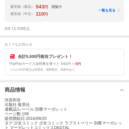
543
最安値
（新品）
閲覧中
円
一覧を見る
110
最安値
（中古）
円
8/8 15:00
時点
おトクなお知らせ
合計5,000円相当プレゼント！
543
0
PayPayカード入会特典を使うと
円
円
うち2,000円相当は利用先・期間限定。他条件あり
商品情報
河原和音
出版社:集英社
連載誌/レーベル:別冊マーガレット
ページ数:198
提供開始日:2016/08/20
タグ:少女コミック 少女コミック ラブストーリー 別冊マーガレッ
ト マーガレットコミックスDIGITAL