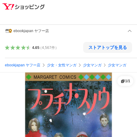
ebookjapan ヤフー店
ストアトップを見る
4.65
（
4,567
件
）
ebookjapan ヤフー店
少女・女性マンガ
少女マンガ
少女マンガ
1
/
1