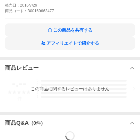
リーのオーナー・奨子、奨子の恋人・画家の進藤、既婚者だがど
発売日：
2016/7/29
うしても惹かれてしまう秋元課長…。あなたが考える結婚とは何
商品
コード：
B00160663477
ですか? 様々な恋愛を通し「結婚」という二文字に揺れ動く香織
の心模様を描いた名作。表題作の『プラチナの錘』の他に『やわ
らかな霧の足音』『風の刻印』を合わせた3作品を収録。どの作品
も登場人物の心が繊細に描かれた、大人の女性におすすめな一冊
この商品を共有する
です。
プラチナの錘の作品をもっと見る
アフィリエイトで紹介する
商品レビュー
-.--
5
4
この
商品
に関するレビューはありません
3
2
1
-
件
商品Q&A
（
0
件）