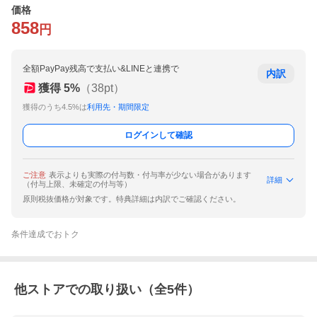
価格
858
円
全額PayPay残高で支払い&LINEと連携で
内訳
獲得
5
%
（
38
pt）
獲得のうち4.5%は
利用先・期間限定
ログインして確認
ご注意
表示よりも実際の付与数・付与率が少ない場合があります
詳細
（付与上限、未確定の付与等）
原則税抜価格が対象です。特典詳細は内訳でご確認ください。
条件達成でおトク
他ストアでの取り扱い（全
5
件）