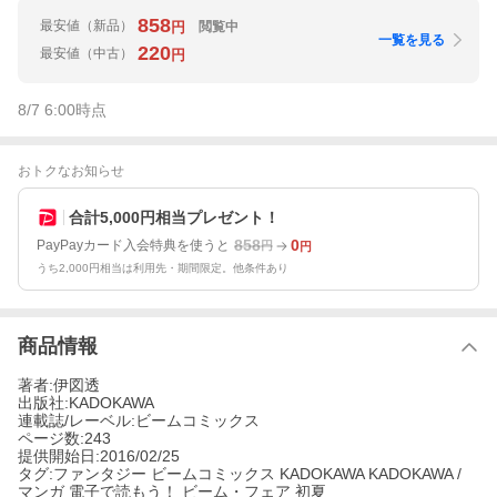
858
最安値
（新品）
閲覧中
円
一覧を見る
220
最安値
（中古）
円
8/7 6:00
時点
おトクなお知らせ
合計5,000円相当プレゼント！
858
0
PayPayカード入会特典を使うと
円
円
うち2,000円相当は利用先・期間限定。他条件あり
商品情報
著者:伊図透
出版社:KADOKAWA
連載誌/レーベル:ビームコミックス
ページ数:243
提供開始日:2016/02/25
タグ:ファンタジー ビームコミックス KADOKAWA KADOKAWA /
マンガ 電子で読もう！ ビーム・フェア 初夏