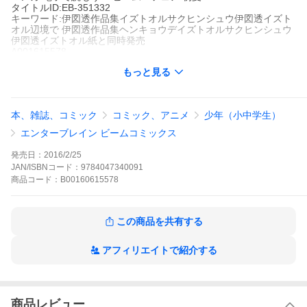
タイトルID:EB-351332
キーワード:伊図透作品集イズトオルサクヒンシュウ伊図透イズト
オル辺境で 伊図透作品集ヘンキョウデイズトオルサクヒンシュウ
伊図透イズトオル紙と同時発売
A001615578
※当ストアの商品は、アプリでは購入できません。
もっと見る
伊図透
KADOKAWA
ビームコミックス
ファンタジー
ビームコミックス
KADOKAWA
KADOKAWA / マン
本、雑誌、コミック
コミック、アニメ
少年（小中学生）
ガ
電子で読もう！ ビーム・フェア 初夏
第49回ちばてつや賞大賞受賞、第5回漫画アクション新人賞入賞を
エンターブレイン ビームコミックス
経て、『ミツバチのキス』『エイス』、そして『銃座のウルナ』
(第21回文化庁メディア芸術祭[優秀賞]受賞)と、漫画シーンから熱
発売日：
2016/2/25
い注目を浴びる意欲作を発表し続ける鬼才・伊図透。未発表作か
JAN/ISBNコード：
9784047340091
ら最近作まで、その多彩な魅力に溢れた独創性豊かな作品群を一
商品
コード：
B00160615578
冊に編んだ、待望の初短編集。
伊図透作品集の作品をもっと見る
この商品を共有する
アフィリエイトで紹介する
商品レビュー