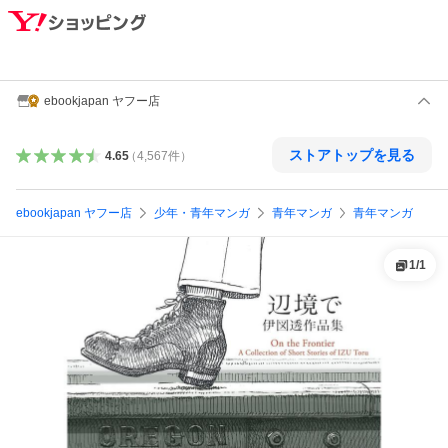
ebookjapan ヤフー店
ストアトップを見る
4.65
（
4,567
件
）
ebookjapan ヤフー店
少年・青年マンガ
青年マンガ
青年マンガ
1
/
1