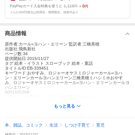
1,119
0
PayPayカード入会特典を使うと
円
円
うち2,000円相当は利用先・期間限定。他条件あり
商品情報
原作者:カール=ヨハン・エリーン 監訳者:三橋美穂
出版社:飛鳥新社
ページ数:34
提供開始日:2015/11/27
タグ:絵本・イラスト スローブック 絵本・童話
タイトルID:EB-339451
キーワード:おやすみ、ロジャーオヤスミロジャーカール=ヨハ
ン・エリーンカールヨハンエリーン三橋美穂ミハシミホおやす
み、ロジャーオヤスミロジャーカール=ヨハン・エリーンカールヨ
ハンエリーン
A001591268
※当ストアの商品は、アプリでは購入できません。
三橋美穂
カール=ヨハン・エリーン
もっと見る
飛鳥新社
絵本・イラスト
スローブック 絵本・童話
※この商品はタブレットなど大きいディスプレイを備えた端末で
読むことに適しています。また、文字だけを拡大することや、文
本、雑誌、コミック
生活
しつけ子育て
育児
字列のハイライト、検索、辞書の参照、引用などの機能が使用で
きません。たった10分で寝かしつけ!米・英・仏などで続々アマゾ
発売日：
2015/11/27