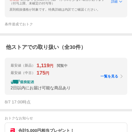
詳細
（付与上限、未確定の付与等）
原則税抜価格が対象です。特典詳細は内訳でご確認ください。
条件達成でおトク
他ストアでの取り扱い（全
30
件）
1,119
最安値
（新品）
閲覧中
円
175
最安値
（中古）
円
一覧を見る
2日以内にお届け可能な商品あり
8/7 17:00
時点
おトクなお知らせ
合計5,000円相当プレゼント！