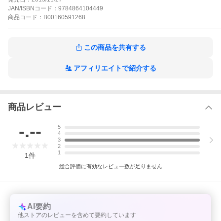
ンランキング1位のベストセラーが日本上陸!心理学のテクニック
を詰め込み、お子さんを自然に寝たい気持ちにさせる絵本です。
JAN/ISBNコード：
9784864104449
おやすみ、ロジャーの作品をもっと見る
商品
コード：
B00160591268
この商品を共有する
アフィリエイトで紹介する
商品レビュー
-.--
5
4
3
2
1
1
件
総合評価に有効なレビュー数が足りません
AI要約
他ストアのレビューを含めて要約しています