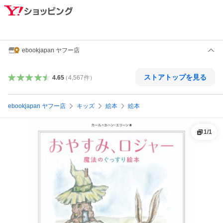
ebookjapan ヤフー店
ストアトップを見る
4.65
（
4,567
件
）
ebookjapan ヤフー店
キッズ
絵本
絵本
1
/
1