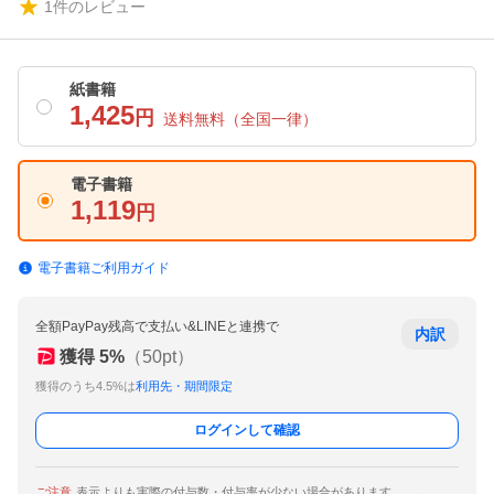
1
件のレビュー
紙書籍
1,425
円
送料無料
（全国一律）
電子書籍
1,119
円
電子書籍ご利用ガイド
全額PayPay残高で支払い&LINEと連携で
内訳
獲得
5
%
（
50
pt）
獲得のうち4.5%は
利用先・期間限定
ログインして確認
ご注意
表示よりも実際の付与数・付与率が少ない場合があります