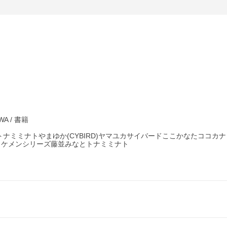
A / 書籍
ミナトやまゆか(CYBIRD)ヤマユカサイバードここかなたココカナタA
ーズイケメンシリーズ藤並みなとトナミミナト