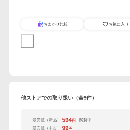
おまかせ比較
お気に入り
他ストアでの取り扱い（全
5
件）
594
最安値
（新品）
閲覧中
円
99
最安値
（中古）
円