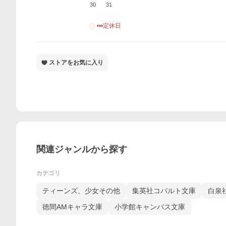
30
31
•••定休日
ストアをお気に入り
関連ジャンルから探す
カテゴリ
ティーンズ、少女その他
集英社コバルト文庫
白泉
徳間AMキャラ文庫
小学館キャンバス文庫