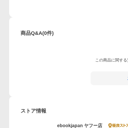
商品Q&A
(
0
件)
この
商品
に関する
ストア情報
ebookjapan ヤフー店