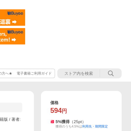
の方へ★ 電子書籍ご利用ガイド
価格
594
円
 / 著者:
5
%獲得
（
25
pt）
獲得のうち4.5%は
利用先・期間限定