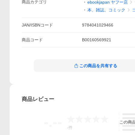
商品
カテゴリ
ebookjapan ヤフー店
本、雑誌、コミック
JAN/ISBNコード
9784041029466
商品
コード
B00160569921
この商品を共有する
商品
レビュー
5
-.--
4
この
商
3
2
-
件
1