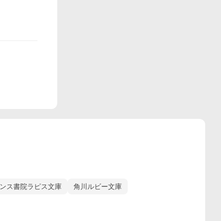
ンス書院ラピス文庫
角川ルビー文庫