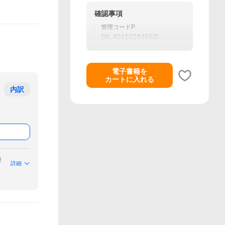
確認事項
管理コードP
BK-4041029465/0
電子書籍を
カートに入れる
内訳
付
詳細