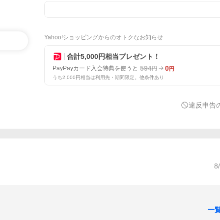
Yahoo!ショッピングからのオトクなお知らせ
合計5,000円相当プレゼント！
594
0
PayPayカード入会特典を使うと
円
円
うち2,000円相当は利用先・期間限定。他条件あり
違反申告
8
一