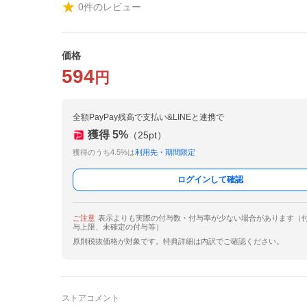
0
件のレビュー
価格
594
円
全額PayPay残高で支払い&LINEと連携で
獲得
5
%
（
25
pt）
獲得のうち4.5%は
利用先・期間限定
ログインして確認
ご注意
表示よりも実際の付与数・付与率が少ない場合があります（
与上限、未確定の付与等）
原則税抜価格が対象です。特典詳細は内訳でご確認ください。
ストアコメント