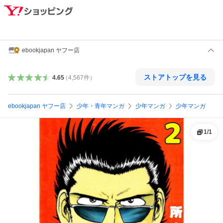
ebookjapan ヤフー店
ストアトップを見る
4.65
（
4,567
件
）
ebookjapan ヤフー店
少年・青年マンガ
少年マンガ
少年マンガ
1
/
1