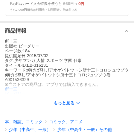
660
0
PayPayカード入会特典を使うと
円
円
うち2,000円相当は利用先・期間限定。他条件あり
商品情報
所十三
出版社:ビーグリー
ページ数:184
提供開始日:2015/07/02
タグ:少年マンガ 人情 スポーツ 学園 仕事
タイトルID:EB-316131
キーワード:仰げば尊し!アオゲバトウトシ所十三トコロジュウゾウ
仰げば尊し!アオゲバトウトシ所十三トコロジュウゾウ巻
A001536329
※当ストアの商品は、アプリでは購入できません。
所十三
ビーグリー
少年マンガ
人情
スポーツ
学園
仕事
もっと見る
趣味が喧嘩で高校教師の日向大は転任早々、不良集団の野球部の
監督を引き受けた。不良集団を教育し直して目指すは甲子園!!
仰げば尊し!の作品をもっと見る
本、雑誌、コミック
コミック、アニメ
少年（中高生、一般）
少年（中高生・一般）その他