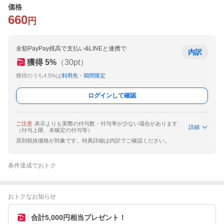
価格
660
円
全額PayPay残高で支払い&LINEと連携で
内訳
獲得
5
%
（
30
pt）
獲得のうち4.5%は
利用先・期間限定
ログインして確認
ご注意
表示よりも実際の付与数・付与率が少ない場合があります
詳細
（付与上限、未確定の付与等）
原則税抜価格が対象です。特典詳細は内訳でご確認ください。
条件達成でおトク
おトクなお知らせ
合計5,000円相当プレゼント！