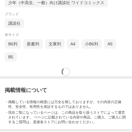
少年（中高生、一般）向け講談社 ワイドコミックス
ブランド
講談社
本サイズ
B6判
新書判
文庫判
A4
小B6判
A5
B5
掲載情報について
・掲載している情報の精度には万全を期しておりますが、その内容の正確
性、安全性、有用性を保証するものではありません。
・現在ご覧になっているページは、この
商品
を取り扱うストアによって運営
されています。 ページに記載されている内容
や商品、ご購入
、ご購入に関
するご質問は、直接各ストアにお問い合わせください。