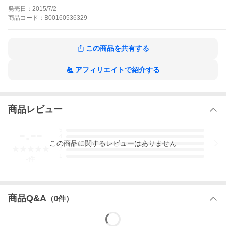
発売日：
2015/7/2
商品
コード：
B00160536329
この商品を共有する
アフィリエイトで紹介する
商品レビュー
-.--
5
4
この
商品
に関するレビューはありません
3
2
1
-
件
商品Q&A
（
0
件）