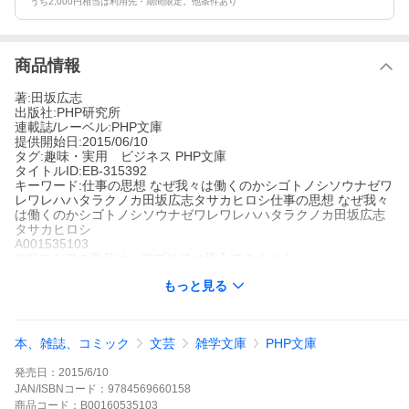
うち2,000円相当は利用先・期間限定。他条件あり
商品情報
著:田坂広志
出版社:PHP研究所
連載誌/レーベル:PHP文庫
提供開始日:2015/06/10
タグ:趣味・実用 ビジネス PHP文庫
タイトルID:EB-315392
キーワード:仕事の思想 なぜ我々は働くのかシゴトノシソウナゼワ
レワレハハタラクノカ田坂広志タサカヒロシ仕事の思想 なぜ我々
は働くのかシゴトノシソウナゼワレワレハハタラクノカ田坂広志
タサカヒロシ
A001535103
※当ストアの商品は、アプリでは購入できません。
田坂広志
もっと見る
PHP研究所
PHP文庫
趣味・実用 ビジネス
PHP文庫
なぜ、我々は働くのか。この深い問いに対しては、あくまでも、
本、雑誌、コミック
文芸
雑学文庫
PHP文庫
私たち自身が、その人生と思索を通じて、答えを見つけていかな
ければなりません。本書は、その思索を深めるために、仕事の真
発売日：
2015/6/10
の報酬とは何か、を始めとする様々なテーマについて、著者の体
験的なエピソードを交え、語っていきます。仕事を通じていかに
JAN/ISBNコード：
9784569660158
成長していくか。成長のために夢や目標はいかなる意味を持つの
商品
コード：
B00160535103