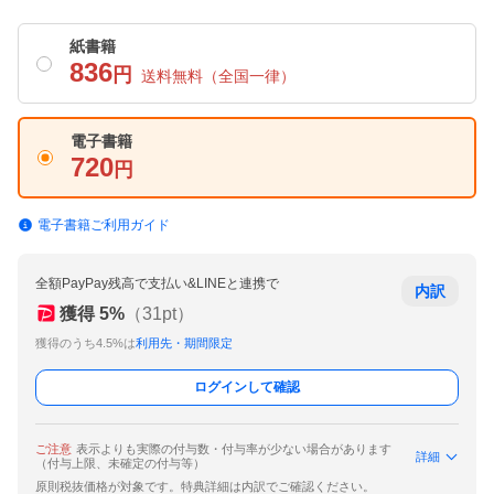
紙書籍
836
円
送料無料
（全国一律）
電子書籍
720
円
電子書籍ご利用ガイド
全額PayPay残高で支払い&LINEと連携で
内訳
獲得
5
%
（
31
pt）
獲得のうち4.5%は
利用先・期間限定
ログインして確認
ご注意
表示よりも実際の付与数・付与率が少ない場合があります
詳細
（付与上限、未確定の付与等）
原則税抜価格が対象です。特典詳細は内訳でご確認ください。