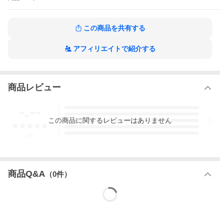
か。なぜ顧客は成長の鏡となるのか。顧客との共感ということの
本当の意味は何か。人間学を学び、人間力を身につけていくため
の唯一の方法は何か。なぜ、人間との格闘が大切なのか。働く人
この商品を共有する
間にとって地位とは何か。生涯、会うことのない友人が、なぜ、
我々の支えとなるのか。仕事の本当の作品とは何か。職場の仲間
とは何か。仕事において、未来とは何か。そして、なぜ、仕事に
アフィリエイトで紹介する
思想が求められるのか。それらのテーマを深く考えることを通
じ、読者一人ひとりに、生き方と働き方を問う本です。
仕事の思想 なぜ我々は働くのかの作品をもっと見る
商品レビュー
-.--
5
4
この
商品
に関するレビューはありません
3
2
1
-
件
商品Q&A
（
0
件）