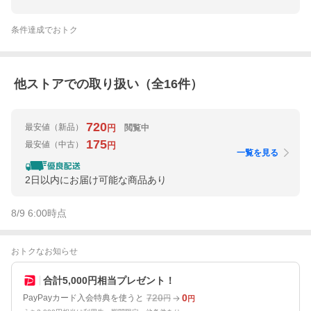
条件達成でおトク
他ストアでの取り扱い（全
16
件）
720
最安値
（新品）
閲覧中
円
175
最安値
（中古）
円
一覧を見る
2日以内にお届け可能な商品あり
8/9 6:00
時点
おトクなお知らせ
合計5,000円相当プレゼント！
720
0
PayPayカード入会特典を使うと
円
円